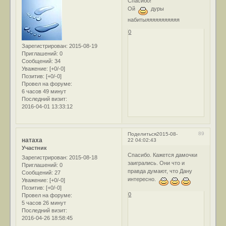
Спасибо!
Ой
дуры
набитыяяяяяяяяяяя
0
Зарегистрирован
: 2015-08-19
Приглашений:
0
Сообщений:
34
Уважение:
[+0/-0]
Позитив:
[+0/-0]
Провел на форуме:
6 часов 49 минут
Последний визит:
2016-04-01 13:33:12
89
Поделиться
2015-08-
натаха
22 04:02:43
Участник
Спасибо. Кажется дамочки
Зарегистрирован
: 2015-08-18
заигрались. Они что и
Приглашений:
0
правда думают, что Дану
Сообщений:
27
интересно.
Уважение:
[+0/-0]
Позитив:
[+0/-0]
0
Провел на форуме:
5 часов 26 минут
Последний визит:
2016-04-26 18:58:45