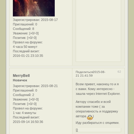
Зарегистрирован
: 2015-08-17
Приглашений:
0
Сообщений:
8
Уважение:
[+0/-0]
Позитив:
[+0/-0]
Провел на форуме:
4 часа 50 минут
Последний визит:
2016-01-21 23:10:35
62
Поделиться
2015-08-
MerryBell
21 21:41:59
Новичок
Всем привет, наконец-то и я
Зарегистрирован
: 2015-08-21
с вами. Кому интересно -
Приглашений:
0
зашла через Internet Explorer.
Сообщений:
2
Уважение:
[+0/-0]
Автору спасибо и всей
Позитив:
[+0/-0]
компании тоже ( за
Провел на форуме:
оперативность и поддержку
1 час 4 минуты
автора
)
Последний визит:
2015-09-14 16:50:36
Иду разбираться с опциями.
0