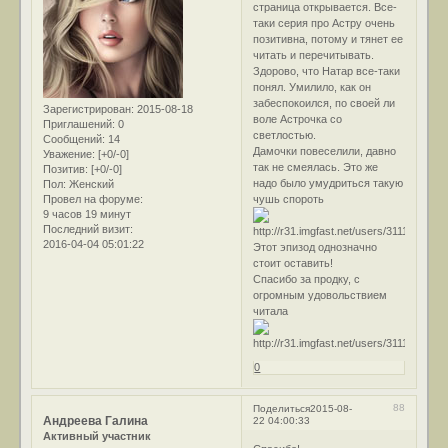
страница открывается. Все-
таки серия про Астру очень
позитивна, потому и тянет ее
читать и перечитывать.
Здорово, что Натар все-таки
понял. Умилило, как он
забеспокоился, по своей ли
Зарегистрирован
: 2015-08-18
воле Астрочка со
Приглашений:
0
светлостью.
Сообщений:
14
Дамочки повеселили, давно
Уважение:
[+0/-0]
так не смеялась. Это же
Позитив:
[+0/-0]
надо было умудриться такую
Пол:
Женский
Провел на форуме:
чушь спороть
9 часов 19 минут
Последний визит:
2016-04-04 05:01:22
Этот эпизод однозначно
стоит оставить!
Спасибо за продку, с
огромным удовольствием
читала
0
88
Поделиться
2015-08-
Андреева Галина
22 04:00:33
Активный участник