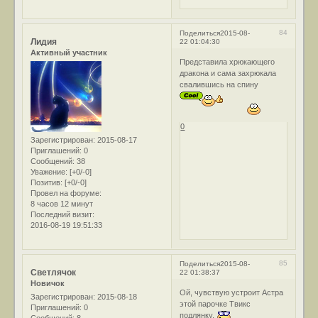
84
Поделиться
2015-08-
Лидия
22 01:04:30
Активный участник
Представила хрюкающего
дракона и сама захрюкала
свалившись на спину
0
Зарегистрирован
: 2015-08-17
Приглашений:
0
Сообщений:
38
Уважение:
[+0/-0]
Позитив:
[+0/-0]
Провел на форуме:
8 часов 12 минут
Последний визит:
2016-08-19 19:51:33
85
Поделиться
2015-08-
Светлячок
22 01:38:37
Новичок
Ой, чувствую устроит Астра
Зарегистрирован
: 2015-08-18
этой парочке Твикс
Приглашений:
0
подлянку.