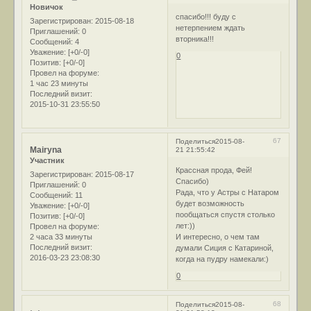
Новичок
спасибо!!! буду с
Зарегистрирован
: 2015-08-18
нетерпением ждать
Приглашений:
0
вторника!!!
Сообщений:
4
Уважение:
[+0/-0]
0
Позитив:
[+0/-0]
Провел на форуме:
1 час 23 минуты
Последний визит:
2015-10-31 23:55:50
67
Поделиться
2015-08-
Mairyna
21 21:55:42
Участник
Крассная прода, Фей!
Зарегистрирован
: 2015-08-17
Спасибо)
Приглашений:
0
Рада, что у Астры с Натаром
Сообщений:
11
будет возможность
Уважение:
[+0/-0]
пообщаться спустя столько
Позитив:
[+0/-0]
лет:))
Провел на форуме:
2 часа 33 минуты
И интересно, о чем там
Последний визит:
думали Сиция с Катариной,
2016-03-23 23:08:30
когда на пудру намекали:)
0
68
Поделиться
2015-08-