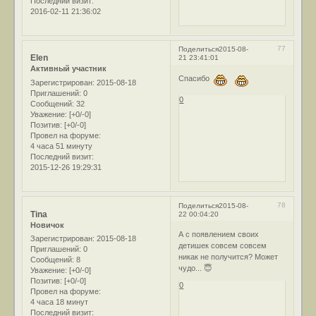
Последний визит:
2016-02-11 21:36:02
77
Поделиться
2015-08-
Elen
21 23:41:01
Активный участник
Спасибо
Зарегистрирован
: 2015-08-18
Приглашений:
0
0
Сообщений:
32
Уважение:
[+0/-0]
Позитив:
[+0/-0]
Провел на форуме:
4 часа 51 минуту
Последний визит:
2015-12-26 19:29:31
78
Поделиться
2015-08-
Tina
22 00:04:20
Новичок
А с появлением своих
Зарегистрирован
: 2015-08-18
детишек совсем совсем
Приглашений:
0
никак не получится? Может
Сообщений:
8
чудо... 😇
Уважение:
[+0/-0]
Позитив:
[+0/-0]
0
Провел на форуме:
4 часа 18 минут
Последний визит: