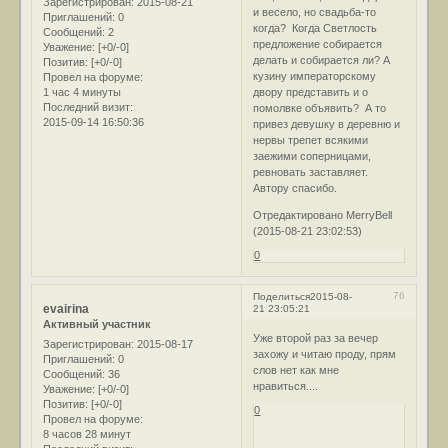
Зарегистрирован
: 2015-08-21
и весело, но свадьба-то
Приглашений:
0
когда? Когда Светлость
Сообщений:
2
предложение собирается
Уважение:
[+0/-0]
делать и собирается ли? А
Позитив:
[+0/-0]
кузину императорскому
Провел на форуме:
1 час 4 минуты
двору представить и о
Последний визит:
помолвке объявить? А то
2015-09-14 16:50:36
привез девушку в деревню и
нервы трепет всякими
заежими соперницами,
ревновать заставляет.
Автору спасибо.
Отредактировано MerryBell
(2015-08-21 23:02:53)
0
76
Поделиться
2015-08-
evairina
21 23:05:21
Активный участник
Уже второй раз за вечер
Зарегистрирован
: 2015-08-17
захожу и читаю проду, прям
Приглашений:
0
слов нет как мне
Сообщений:
36
нравиться....
Уважение:
[+0/-0]
Позитив:
[+0/-0]
0
Провел на форуме:
8 часов 28 минут