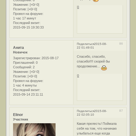
Сообщений:
8
Уважение:
[+0/-0]
0
Позитив:
[+0/-0]
Провел на форуме:
1 час 17 минут
Последний визит:
2015-09-15 19:30:33
86
Поделиться
2015-08-
Анита
22 01:49:01
Новичок
Спасибо, спасибо,
Зарегистрирован
: 2015-08-17
спасибо!!!! скорей бы
Приглашений:
0
продолжение...
Сообщений:
2
Уважение:
[+0/-0]
0
Позитив:
[+0/-0]
Провел на форуме:
1 час 4 минуты
Последний визит:
2015-09-14 23:11:11
87
Поделиться
2015-08-
Elinor
22 02:05:10
Участник
Какая прелесть! Поймала
себя на том, что начинаю
улыбаться еще когда