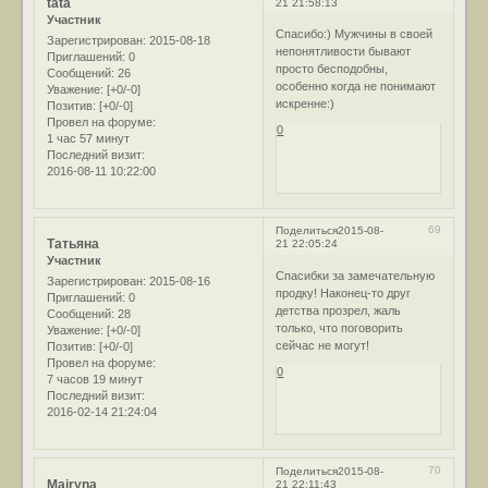
tata
21 21:58:13
Участник
Спасибо:) Мужчины в своей
Зарегистрирован
: 2015-08-18
непонятливости бывают
Приглашений:
0
просто бесподобны,
Сообщений:
26
особенно когда не понимают
Уважение:
[+0/-0]
искренне:)
Позитив:
[+0/-0]
Провел на форуме:
0
1 час 57 минут
Последний визит:
2016-08-11 10:22:00
69
Поделиться
2015-08-
Татьяна
21 22:05:24
Участник
Спасибки за замечательную
Зарегистрирован
: 2015-08-16
продку! Наконец-то друг
Приглашений:
0
детства прозрел, жаль
Сообщений:
28
только, что поговорить
Уважение:
[+0/-0]
сейчас не могут!
Позитив:
[+0/-0]
Провел на форуме:
0
7 часов 19 минут
Последний визит:
2016-02-14 21:24:04
70
Поделиться
2015-08-
Mairyna
21 22:11:43