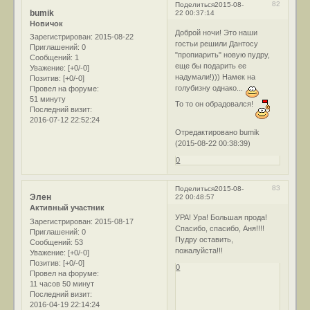
82
Поделиться
2015-08-
bumik
22 00:37:14
Новичок
Доброй ночи! Это наши
Зарегистрирован
: 2015-08-22
гостьи решили Дантосу
Приглашений:
0
"пропиарить" новую пудру,
Сообщений:
1
еще бы подарить ее
Уважение:
[+0/-0]
надумали!))) Намек на
Позитив:
[+0/-0]
голубизну однако...
Провел на форуме:
51 минуту
То то он обрадовался!
Последний визит:
2016-07-12 22:52:24
Отредактировано bumik
(2015-08-22 00:38:39)
0
83
Поделиться
2015-08-
Элен
22 00:48:57
Активный участник
УРА! Ура! Большая прода!
Зарегистрирован
: 2015-08-17
Спасибо, спасибо, Аня!!!!
Приглашений:
0
Пудру оставить,
Сообщений:
53
пожалуйста!!!
Уважение:
[+0/-0]
Позитив:
[+0/-0]
0
Провел на форуме:
11 часов 50 минут
Последний визит:
2016-04-19 22:14:24