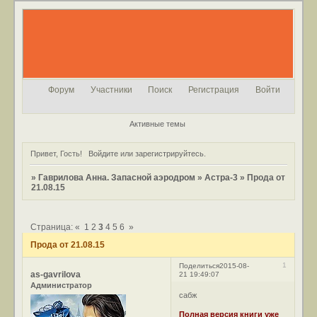
Форум
Участники
Поиск
Регистрация
Войти
Активные темы
Привет, Гость!
Войдите
или
зарегистрируйтесь
.
»
Гаврилова Анна. Запасной аэродром
»
Астра-3
»
Прода от
21.08.15
Страница:
«
1
2
3
4
5
6
»
Прода от 21.08.15
1
Поделиться
2015-08-
as-gavrilova
21 19:49:07
Администратор
сабж
Полная версия книги уже