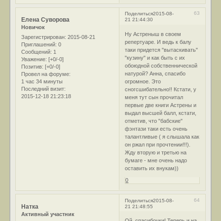
63
Поделиться
2015-08-
Елена Суворова
21 21:44:30
Новичок
Ну Астреныш в своем
Зарегистрирован
: 2015-08-21
репертуаре. И ведь к балу
Приглашений:
0
таки придется "вытаскивать"
Сообщений:
1
"кузину" и как быть с их
Уважение:
[+0/-0]
обоюдной собственнической
Позитив:
[+0/-0]
натурой? Анна, спасибо
Провел на форуме:
1 час 34 минуты
огромное. Это
Последний визит:
сногсшибательно!! Кстати, у
2015-12-18 21:23:18
меня тут сын прочитал
первые две книги Астрены и
выдал высшей балл, кстати,
отметив, что "бабские"
фэнтази таки есть очень
талантливые ( я слышала как
он ржал при прочтении!!!).
Жду вторую и третью на
бумаге - мне очень надо
оставить их внукам))
0
64
Поделиться
2015-08-
Натка
21 21:48:55
Активный участник
Ой, спасибочки! Теперь и на