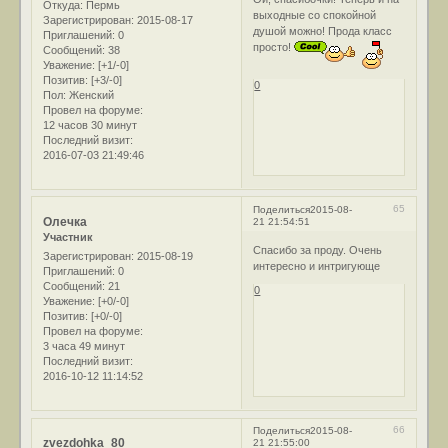
Откуда:
Пермь
выходные со спокойной
Зарегистрирован
: 2015-08-17
душой можно! Прода класс
Приглашений:
0
просто!
Сообщений:
38
Уважение:
[+1/-0]
Позитив:
[+3/-0]
0
Пол:
Женский
Провел на форуме:
12 часов 30 минут
Последний визит:
2016-07-03 21:49:46
65
Поделиться
2015-08-
Олечка
21 21:54:51
Участник
Спасибо за проду. Очень
Зарегистрирован
: 2015-08-19
интересно и интригующе
Приглашений:
0
Сообщений:
21
0
Уважение:
[+0/-0]
Позитив:
[+0/-0]
Провел на форуме:
3 часа 49 минут
Последний визит:
2016-10-12 11:14:52
66
Поделиться
2015-08-
zvezdohka_80
21 21:55:00