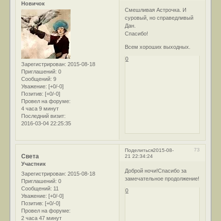
Новичок
Смешливая Астрочка. И
суровый, но справедливый
Дан.
Спасибо!
Всем хороших выходных.
0
Зарегистрирован
: 2015-08-18
Приглашений:
0
Сообщений:
9
Уважение:
[+0/-0]
Позитив:
[+0/-0]
Провел на форуме:
4 часа 9 минут
Последний визит:
2016-03-04 22:25:35
73
Поделиться
2015-08-
Света
21 22:34:24
Участник
Доброй ночи!Спасибо за
Зарегистрирован
: 2015-08-18
замечательное продолжение!
Приглашений:
0
Сообщений:
11
0
Уважение:
[+0/-0]
Позитив:
[+0/-0]
Провел на форуме:
2 часа 47 минут