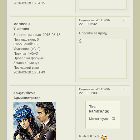
2016-03-18 16:54:15
79
Поделиться
2015-08-
мелисан
22 00:06:32
Участник
Спасибо за проду.
Зарегистрирован
: 2015-08-18
Приглашений:
0
0
Сообщений:
15
Уважение:
[+0/-0]
Позитив:
[+0/-0]
Провел на форуме:
3 часа 49 минут
Последний визит:
2016-03-18 16:51:49
80
Поделиться
2015-08-
as-gavrilova
22 00:21:03
Администратор
Tina
написал(а):
Может чудо... 😇
может и чудо