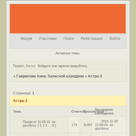
Форум
Участники
Поиск
Регистрация
Войти
Активные темы
Привет, Гость!
Войдите
или
зарегистрируйтесь
.
»
Гаврилова Анна. Запасной аэродром
»
Астра-3
Страница:
1
Астра-3
Последнее
Тема
Ответов
Просмотров
сообщение
2015-11-30
Прода от 11.09.15
as-
174
11497
21:58:04
as-
gavrilova
[
1
2
3
…
6
]
gavrilova