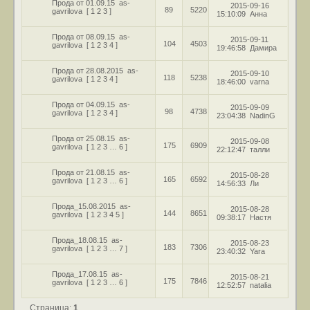
Прода от 01.09.15
as-
2015-09-16
89
5220
gavrilova
[
1
2
3
]
15:10:09
Анна
Прода от 08.09.15
as-
2015-09-11
104
4503
gavrilova
[
1
2
3
4
]
19:46:58
Дамира
Прода от 28.08.2015
as-
2015-09-10
118
5238
gavrilova
[
1
2
3
4
]
18:46:00
varna
Прода от 04.09.15
as-
2015-09-09
98
4738
gavrilova
[
1
2
3
4
]
23:04:38
NadinG
Прода от 25.08.15
as-
2015-09-08
175
6909
gavrilova
[
1
2
3
…
6
]
22:12:47
талли
Прода от 21.08.15
as-
2015-08-28
165
6592
gavrilova
[
1
2
3
…
6
]
14:56:33
Ли
Прода_15.08.2015
as-
2015-08-28
144
8651
gavrilova
[
1
2
3
4
5
]
09:38:17
Настя
Прода_18.08.15
as-
2015-08-23
183
7306
gavrilova
[
1
2
3
…
7
]
23:40:32
Yara
Прода_17.08.15
as-
2015-08-21
175
7846
gavrilova
[
1
2
3
…
6
]
12:52:57
natalia
Страница:
1