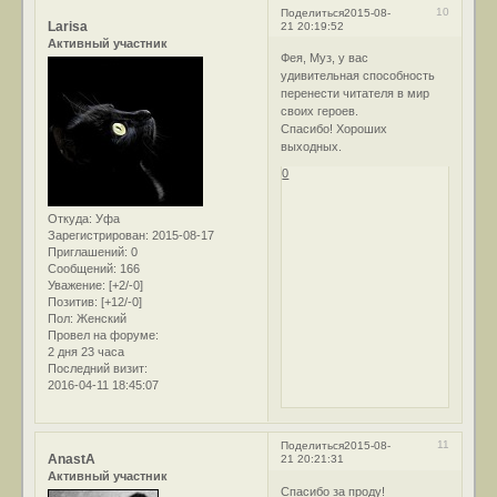
10
Поделиться
2015-08-
Larisa
21 20:19:52
Активный участник
Фея, Муз, у вас
удивительная способность
перенести читателя в мир
своих героев.
Спасибо! Хороших
выходных.
0
Откуда:
Уфа
Зарегистрирован
: 2015-08-17
Приглашений:
0
Сообщений:
166
Уважение:
[+2/-0]
Позитив:
[+12/-0]
Пол:
Женский
Провел на форуме:
2 дня 23 часа
Последний визит:
2016-04-11 18:45:07
11
Поделиться
2015-08-
AnastA
21 20:21:31
Активный участник
Спасибо за проду!