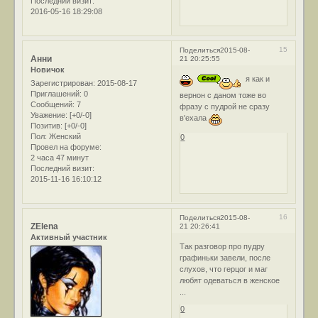
Последний визит:
2016-05-16 18:29:08
15
Поделиться
2015-08-
Анни
21 20:25:55
Новичок
я как и
Зарегистрирован
: 2015-08-17
Приглашений:
0
вернон с даном тоже во
Сообщений:
7
фразу с пудрой не сразу
Уважение:
[+0/-0]
в'ехала
Позитив:
[+0/-0]
Пол:
Женский
0
Провел на форуме:
2 часа 47 минут
Последний визит:
2015-11-16 16:10:12
16
Поделиться
2015-08-
ZElena
21 20:26:41
Активный участник
Так разговор про пудру
графиньки завели, после
слухов, что герцог и маг
любят одеваться в женское
...
0