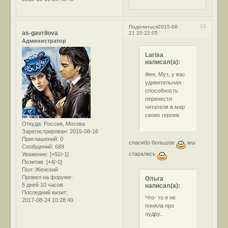
13
Поделиться
2015-08-
as-gavrilova
21 20:22:05
Администратор
Larisa
написал(а):
Фея, Муз, у вас
удивительная
способность
перенести
читателя в мир
своих героев.
Откуда:
Россия, Москва
Зарегистрирован
: 2015-08-16
Приглашений:
0
спасибо большое
мы
Сообщений:
689
старались
Уважение:
[+92/-1]
Позитив:
[+4/-0]
Пол:
Женский
Провел на форуме:
Ольга
5 дней 10 часов
написал(а):
Последний визит:
Что- то я не
2017-08-24 10:28:49
поняла про
пудру..