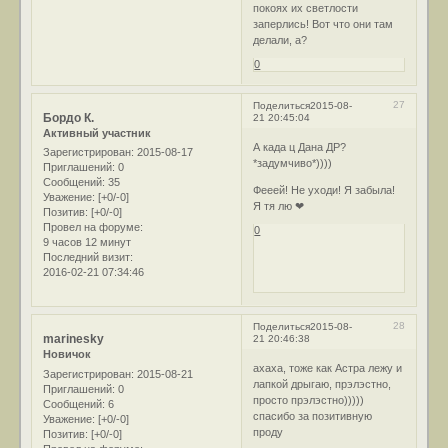
покоях их светлости
заперлись! Вот что они там
делали, а?
0
27
Поделиться
2015-08-
Бордо К.
21 20:45:04
Активный участник
А када ц Дана ДР?
Зарегистрирован
: 2015-08-17
*задумчиво*))))
Приглашений:
0
Сообщений:
35
Фееей! Не уходи! Я забыла!
Уважение:
[+0/-0]
Я тя лю ❤
Позитив:
[+0/-0]
Провел на форуме:
0
9 часов 12 минут
Последний визит:
2016-02-21 07:34:46
28
Поделиться
2015-08-
marinesky
21 20:46:38
Новичок
ахаха, тоже как Астра лежу и
Зарегистрирован
: 2015-08-21
лапкой дрыгаю, прэлэстно,
Приглашений:
0
просто прэлэстно)))))
Сообщений:
6
спасибо за позитивную
Уважение:
[+0/-0]
проду
Позитив:
[+0/-0]