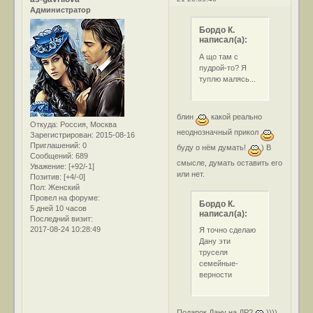
Администратор
Бордо К.
написал(а):
А що там с
пудрой-то? Я
туплю малясь...
блин
какой реально
Откуда:
Россия, Москва
неоднозначный прикол
Зарегистрирован
: 2015-08-16
Приглашений:
0
буду о нём думать!
) В
Сообщений:
689
смысле, думать оставить его
Уважение:
[+92/-1]
или нет.
Позитив:
[+4/-0]
Пол:
Женский
Провел на форуме:
Бордо К.
5 дней 10 часов
написал(а):
Последний визит:
2017-08-24 10:28:49
Я точно сделаю
Дану эти
труселя
семейные-
верности
Подарок Дану на ДР?
))))