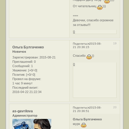
От читательниц
)))
===
Девочки, спасибо огромное
за отзывы!!!
0
19
Поделиться
2015-08-
Ольга Булгаченко
21 20:36:15
Новичок
Спасибо
))
Зарегистрирован
: 2015-08-21
Приглашений:
0
0
Сообщений:
1
Уважение:
[+0/-0]
Позитив:
[+0/-0]
Провел на форуме:
1 час 9 минут
Последний визит:
2016-04-22 21:22:34
20
Поделиться
2015-08-
as-gavrilova
21 20:36:51
Администратор
Ольга Булгаченко
мурк