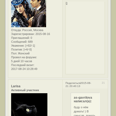
0
Откуда:
Россия, Москва
Зарегистрирован
: 2015-08-16
Приглашений:
0
Сообщений:
689
Уважение:
[+92/-1]
Позитив:
[+4/-0]
Пол:
Женский
Провел на форуме:
5 дней 10 часов
Последний визит:
2017-08-24 10:28:49
21
Поделиться
2015-08-
Larisa
21 20:40:13
Активный участник
as-gavrilova
написал(а):
буду о нём
думать! ) В
смысле, думать