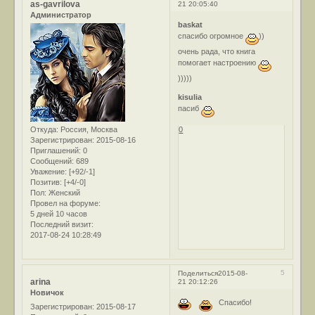
as-gavrilova
21 20:05:40
Администратор
baskat
спасибо огромное
))
очень рада, что книга
помогает настроению
)))))
kisulia
пасиб
0
Откуда:
Россия, Москва
Зарегистрирован
: 2015-08-16
Приглашений:
0
Сообщений:
689
Уважение:
[+92/-1]
Позитив:
[+4/-0]
Пол:
Женский
Провел на форуме:
5 дней 10 часов
Последний визит:
2017-08-24 10:28:49
5
Поделиться
2015-08-
arina
21 20:12:26
Новичок
Спасибо!
Зарегистрирован
: 2015-08-17