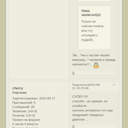
Ника
написал(а):
Только не
совсем поняла
всю эту
ситуацию с
пудрой).
Эм... *мы с музом чешем
макушку...* неужели и правда
непонятно?...
0
14
Поделиться
2015-08-
cherry
21 20:25:09
Участник
СУПЕР !!!!!
Зарегистрирован
: 2015-08-17
спасибо , не хрюкаю ,но
Приглашений:
0
улыбнуло
Сообщений:
28
ооочень интересно что еще
Уважение:
[+0/-0]
придумают коварные
Позитив:
[+0/-0]
дамочки ....
Провел на форуме:
6 часов 4 минуты
0