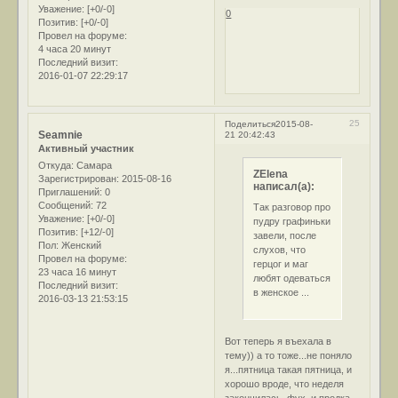
Уважение:
[+0/-0]
0
Позитив:
[+0/-0]
Провел на форуме:
4 часа 20 минут
Последний визит:
2016-01-07 22:29:17
25
Поделиться
2015-08-
Seamnie
21 20:42:43
Активный участник
Откуда:
Самара
ZElena
Зарегистрирован
: 2015-08-16
написал(а):
Приглашений:
0
Сообщений:
72
Так разговор про
Уважение:
[+0/-0]
пудру графиньки
Позитив:
[+12/-0]
завели, после
Пол:
Женский
слухов, что
Провел на форуме:
герцог и маг
23 часа 16 минут
любят одеваться
Последний визит:
в женское ...
2016-03-13 21:53:15
Вот теперь я въехала в
тему)) а то тоже...не поняло
я...пятница такая пятница, и
хорошо вроде, что неделя
закончилась, фух, и продка