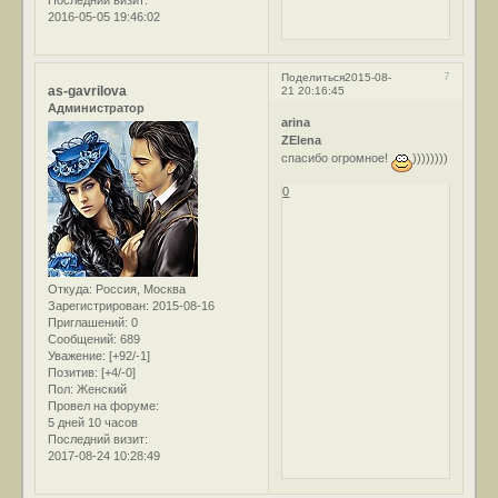
Последний визит:
2016-05-05 19:46:02
7
Поделиться
2015-08-
as-gavrilova
21 20:16:45
Администратор
arina
ZElena
спасибо огромное!
))))))))
0
Откуда:
Россия, Москва
Зарегистрирован
: 2015-08-16
Приглашений:
0
Сообщений:
689
Уважение:
[+92/-1]
Позитив:
[+4/-0]
Пол:
Женский
Провел на форуме:
5 дней 10 часов
Последний визит:
2017-08-24 10:28:49