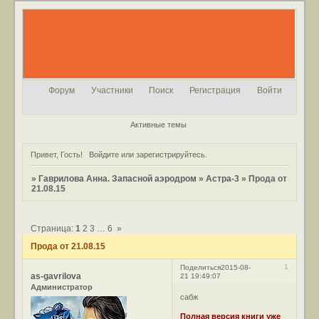
Форум
Участники
Поиск
Регистрация
Войти
Активные темы
Привет, Гость!
Войдите
или
зарегистрируйтесь
.
»
Гаврилова Анна. Запасной аэродром
»
Астра-3
»
Прода от
21.08.15
Страница:
1
2
3
…
6
»
Прода от 21.08.15
1
Поделиться
2015-08-
as-gavrilova
21 19:49:07
Администратор
сабж
Полная версия книги уже