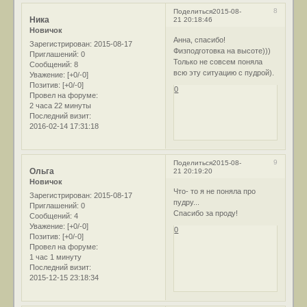
8
Поделиться
2015-08-
Ника
21 20:18:46
Новичок
Анна, спасибо!
Зарегистрирован
: 2015-08-17
Физподготовка на высоте)))
Приглашений:
0
Только не совсем поняла
Сообщений:
8
всю эту ситуацию с пудрой).
Уважение:
[+0/-0]
Позитив:
[+0/-0]
0
Провел на форуме:
2 часа 22 минуты
Последний визит:
2016-02-14 17:31:18
9
Поделиться
2015-08-
Ольга
21 20:19:20
Новичок
Что- то я не поняла про
Зарегистрирован
: 2015-08-17
пудру...
Приглашений:
0
Спасибо за проду!
Сообщений:
4
Уважение:
[+0/-0]
0
Позитив:
[+0/-0]
Провел на форуме:
1 час 1 минуту
Последний визит:
2015-12-15 23:18:34