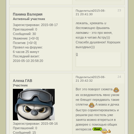
23
Поделиться
2015-08-
Панина Валерия
21 20:41:30
Активный участник
лежать, хрюкать и
Зарегистрирован
: 2015-08-17
беспомощно дрыгать
Приглашений:
0
лапками
- это про меня,
Сообщений:
30
когда я читаю Астру)))
Уважение:
[+0/-0]
Спасибо душевное! Хороших
Позитив:
[+0/-0]
выходных)))
Провел на форуме:
6 часов 25 минут
0
Последний визит:
2016-05-10 20:58:20
24
Поделиться
2015-08-
Алена ГАВ
21 20:42:32
Участник
Вот это поворот сюжета
их осведомитель явно умом
не блещет передавать такие
сплетни
А мама и дочка
быстро сориентировались и
решили раз постель уже
занята можно втереться в
Зарегистрирован
: 2015-08-16
доверее с помощью общих
Приглашений:
0
интересов
Сообщений:
15