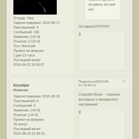
оставить его или
нет.
Откуда:
Уфа
Зарегистрирован
: 2015-08-17
Оставить!!!!!!!!!!!!!!!!!
Приглашений:
0
Сообщений:
166
0
Уважение:
[+2/-0]
Позитив:
[+12/-0]
Пол:
Женский
Провел на форуме:
2 дня 23 часа
Последний визит:
2016-04-11 18:45:07
22
Поделиться
2015-08-
Колибри
21 20:40:21
Новичок
Спасибо! Всем - хороших
Зарегистрирован
: 2015-08-18
выходных и прекрасного
Приглашений:
0
настроения!
Сообщений:
5
Уважение:
[+0/-0]
0
Позитив:
[+0/-0]
Провел на форуме:
36 минут
Последний визит:
2015-08-29 22:49:15