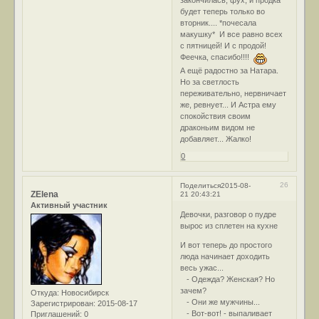
будет теперь только во
вторник.... *почесала
макушку* И все равно всех
с пятницей! И с продой!
Феечка, спасибо!!!!
А ещё радостно за Натара.
Но за светлость
переживательно, нервничает
же, ревнует... И Астра ему
спокойствия своим
драконьим видом не
добавляет... Жалко!
0
26
Поделиться
2015-08-
ZElena
21 20:43:21
Активный участник
Девочки, разговор о пудре
вырос из сплетен на кухне
И вот теперь до простого
люда начинает доходить
весь ужас...
- Одежда? Женская? Но
зачем?
Откуда:
Новосибирск
- Они же мужчины...
Зарегистрирован
: 2015-08-17
- Вот-вот! - выпаливает
Приглашений:
0