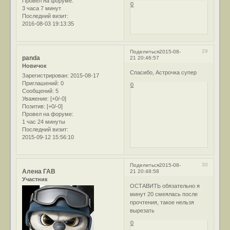
Провел на форуме:
0
3 часа 7 минут
Последний визит:
2016-08-03 19:13:35
29
Поделиться
2015-08-
panda
21 20:46:57
Новичок
Спасибо, Астрочка супер
Зарегистрирован
: 2015-08-17
Приглашений:
0
0
Сообщений:
5
Уважение:
[+0/-0]
Позитив:
[+0/-0]
Провел на форуме:
1 час 24 минуты
Последний визит:
2015-09-12 15:56:10
30
Поделиться
2015-08-
Алена ГАВ
21 20:48:58
Участник
ОСТАВИТЬ обязательно я
минут 20 смеялась после
прочтения, такое нельзя
вырезать
0