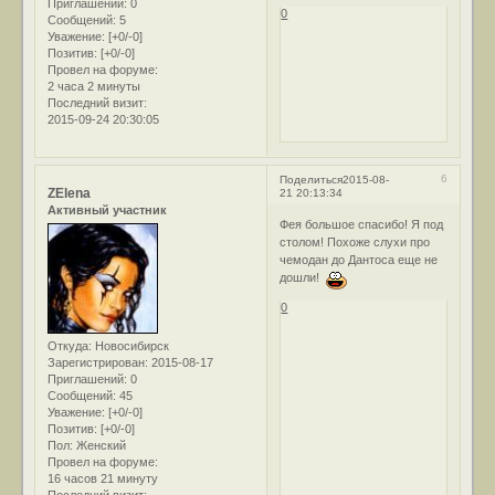
Приглашений:
0
0
Сообщений:
5
Уважение:
[+0/-0]
Позитив:
[+0/-0]
Провел на форуме:
2 часа 2 минуты
Последний визит:
2015-09-24 20:30:05
6
Поделиться
2015-08-
ZElena
21 20:13:34
Активный участник
Фея большое спасибо! Я под
столом! Похоже слухи про
чемодан до Дантоса еще не
дошли!
0
Откуда:
Новосибирск
Зарегистрирован
: 2015-08-17
Приглашений:
0
Сообщений:
45
Уважение:
[+0/-0]
Позитив:
[+0/-0]
Пол:
Женский
Провел на форуме:
16 часов 21 минуту