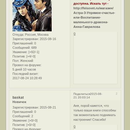
доступна. Искать тут -
http://feisovet.ru/магазин/
Астра-3-Упрямое-счастье-
или-Воспитание-
маленького-дракона-
Анна-Гаврилова
0
Откуда:
Россия, Москва
Зарегистрирован
: 2015-08-16
Приглашений:
0
Сообщений:
689
Уважение:
[+92/-1]
Позитив:
[+4/-0]
Пол:
Женский
Провел на форуме:
5 дней 10 часов
Последний визит:
2017-08-24 10:28:49
2
Поделиться
2015-08-
baskat
21 20:03:14
Новичок
Аня, порой кажется, что
Зарегистрирован
: 2015-08-21
только ваши книги способны
Приглашений:
0
так моментально поднимать
Сообщений:
2
настроение! Спасибо!
Уважение:
[+0/-0]
Позитив:
[+0/-0]
0
Провел на форуме: