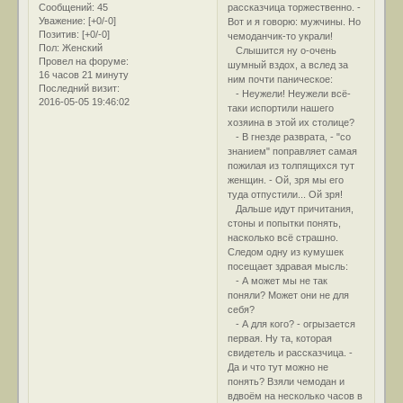
Сообщений:
45
рассказчица торжественно. -
Уважение:
[+0/-0]
Вот и я говорю: мужчины. Но
Позитив:
[+0/-0]
чемоданчик-то украли!
Пол:
Женский
Слышится ну о-очень
Провел на форуме:
шумный вздох, а вслед за
16 часов 21 минуту
ним почти паническое:
Последний визит:
- Неужели! Неужели всё-
2016-05-05 19:46:02
таки испортили нашего
хозяина в этой их столице?
- В гнезде разврата, - "со
знанием" поправляет самая
пожилая из толпящихся тут
женщин. - Ой, зря мы его
туда отпустили... Ой зря!
Дальше идут причитания,
стоны и попытки понять,
насколько всё страшно.
Следом одну из кумушек
посещает здравая мысль:
- А может мы не так
поняли? Может они не для
себя?
- А для кого? - огрызается
первая. Ну та, которая
свидетель и рассказчица. -
Да и что тут можно не
понять? Взяли чемодан и
вдвоём на несколько часов в