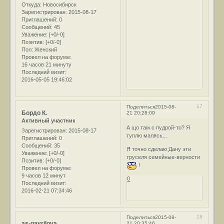
Откуда:
Новосибирск
Зарегистрирован
: 2015-08-17
Приглашений:
0
Сообщений:
45
Уважение:
[+0/-0]
Позитив:
[+0/-0]
Пол:
Женский
Провел на форуме:
16 часов 21 минуту
Последний визит:
2016-05-05 19:46:02
17
Поделиться
2015-08-
Бордо К.
21 20:28:09
Активный участник
А що там с пудрой-то? Я
Зарегистрирован
: 2015-08-17
туплю малясь...
Приглашений:
0
Сообщений:
35
Я точно сделаю Дану эти
Уважение:
[+0/-0]
труселя семейные-верности
Позитив:
[+0/-0]
!
Провел на форуме:
9 часов 12 минут
0
Последний визит:
2016-02-21 07:34:46
18
Поделиться
2015-08-
as-gavrilova
21 20:35:46