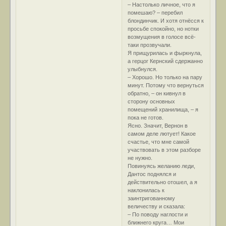
– Настолько личное, что я
помешаю? – перебил
блондинчик. И хотя отнёсся к
просьбе спокойно, но нотки
возмущения в голосе всё-
таки прозвучали.
Я прищурилась и фыркнула,
а герцог Кернский сдержанно
улыбнулся.
– Хорошо. Но только на пару
минут. Потому что вернуться
обратно, – он кивнул в
сторону основных
помещений хранилища, – я
пока не готов.
Ясно. Значит, Вернон в
самом деле лютует! Какое
счастье, что мне самой
участвовать в этом разборе
не нужно.
Повинуясь желанию леди,
Дантос поднялся и
действительно отошел, а я
наклонилась к
заинтригованному
величеству и сказала:
– По поводу наглости и
ближнего круга… Мои