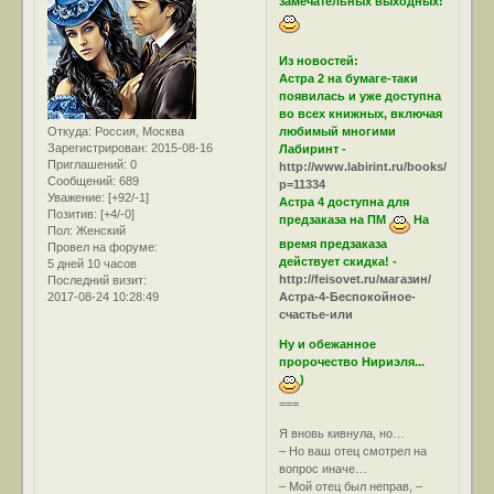
замечательных выходных!
Из новостей:
Астра 2 на бумаге-таки
появилась и уже доступна
во всех книжных, включая
Откуда:
Россия, Москва
любимый многими
Зарегистрирован
: 2015-08-16
Лабиринт -
Приглашений:
0
http://www.labirint.ru/books/512503/
Сообщений:
689
p=11334
Уважение:
[+92/-1]
Астра 4 доступна для
Позитив:
[+4/-0]
предзаказа на ПМ
На
Пол:
Женский
время предзаказа
Провел на форуме:
действует скидка! -
5 дней 10 часов
http://feisovet.ru/магазин/
Последний визит:
2017-08-24 10:28:49
Астра-4-Беспокойное-
счастье-или
Ну и обежанное
пророчество Нириэля...
)
===
Я вновь кивнула, но…
– Но ваш отец смотрел на
вопрос иначе…
– Мой отец был неправ, –