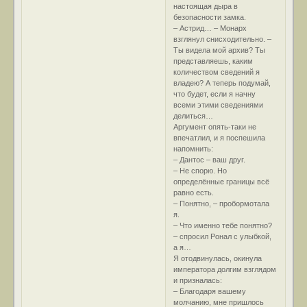
настоящая дыра в
безопасности замка.
– Астрид… – Монарх
взглянул снисходительно. –
Ты видела мой архив? Ты
представляешь, каким
количеством сведений я
владею? А теперь подумай,
что будет, если я начну
всеми этими сведениями
делиться…
Аргумент опять-таки не
впечатлил, и я поспешила
напомнить:
– Дантос – ваш друг.
– Не спорю. Но
определённые границы всё
равно есть.
– Понятно, – пробормотала
я.
– Что именно тебе понятно?
– спросил Ронал с улыбкой,
а я…
Я отодвинулась, окинула
императора долгим взглядом
и призналась:
– Благодаря вашему
молчанию, мне пришлось