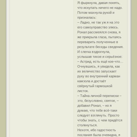
Я фыркнула, давая понять,
что искупать ничего не надо.
Потом махнула рукой и
призналась:
– Ладно, не так уж я на это
его самоуправство злюсь.
Ронал рассмеялся снова, я
же прикрыла глаза, пытаясь
переварить полученные в
результате беседы сведения.
И слегка вздрогнула,
услышав тихое и серьёзное:
– Астрид, есть ещё кое-что…
Очнувшись, я увидела, как
их величество запускает
руку во внутренний карман
камзола и достаёт
свёрнутый гармошкой
листок.
– Тайна личной переписки –
это, безусловно, святое, –
добавил Ронал, – но я
думаю, что тебе всё-таки
следует взглянуть. Просто
чтобы знать, с чем придётся
столкнуться.
Нехотя, ибо гадостность
послания была очевидна, я