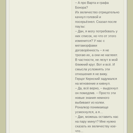
– А про Варта и графа
Бонора?
Их величество отрицательно
качнул головой и
посерьёзнел. Сказал после
паузы:
– Дан, я могу потребовать у
них список, но что от этого
изменится? У нас с
метаморфами
договорённость – я не
трогаю их, а они не наглеют.
В частности, не лезут в мой
ближний круг. Вот и всё. И
смысла усложнять эти
отношения я не вижу.
Герцог Кернский задумался
на мгновение и кивнул.
– Да, всё верно, – выдохнул
он помедлив. – Просто эти
новые знания немного
выбивают из колеи.
Роналкор понимающе
усмехнулся, а я…
– Дан, можешь оставить нас
на пару минут? Мне нужно
сказать их величеству кое-
что…