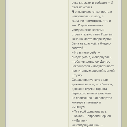
руку к глазам и добавил: – И
ожог исчезает.
Я отлепилась от конверта и
направилась к магу, в
желании посмотреть, что и
как. И действительно
увидела ожог, который
стремительно таял. Причём
кожа на месте повреждений
была не красной, а бледно-
золотой…
– Ну ничего себе, –
выдохнула я, и обернулась,
чтобы увидеть, как Дантос
наклоняется и подхватывает
пропитанную древней магией
штучку.
Сердце пропустило удар,
дыхание на миг, но сбилось,
однако в случае герцога
Кернского ничего ужасного
не произошло. Он повертел
конверт в пальцах и
хмыкнул:
– Тут ещё одна надпись.
– Какая? – спросил Вернон.
– «Лично и
конфиденциально», –