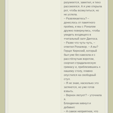
разумеется, заметил, и тихо
рассмеялся. А я уже открыла
рот, чтобы возмутиться, но
не успела.
– Развлекаетесь? –
донеслось от памятного
проёма, и мы с Роналом
дружно повернулись, чтобы
увидеть входящего в
«читальный зал» Дантоса.
– Разве что чуть-чуть, –
ответил Роналкор. – А вы?
Герцог Кернский, который
был уже без камзола и с
расстёгнутым воротом,
скорчил страдальческую
гримасу и, приблизившись к
нашему столу, плавно
опустился на свободный
стул.
– Я не знаю, насколько это
затянется, но уже готов
взвыть.
– Вернон лютует? – уточнила
я.
Блондинчик кивнул и
добавил:
– А самое неприятное, что