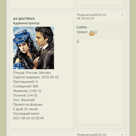
3
Поделиться
2015-12-
as-gavrilova
04 20:02:53
Администратор
Larisa
прювет
))
0
Откуда:
Россия, Москва
Зарегистрирован
: 2015-08-16
Приглашений:
0
Сообщений:
689
Уважение:
[+92/-1]
Позитив:
[+4/-0]
Пол:
Женский
Провел на форуме:
5 дней 10 часов
Последний визит:
2017-08-24 10:28:49
4
Поделиться
2015-12-