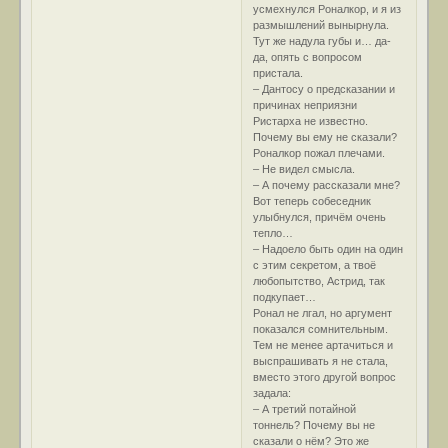
усмехнулся Роналкор, и я из
размышлений вынырнула.
Тут же надула губы и… да-
да, опять с вопросом
пристала.
– Дантосу о предсказании и
причинах неприязни
Ристарха не известно.
Почему вы ему не сказали?
Роналкор пожал плечами.
– Не видел смысла.
– А почему рассказали мне?
Вот теперь собеседник
улыбнулся, причём очень
тепло…
– Надоело быть один на один
с этим секретом, а твоё
любопытство, Астрид, так
подкупает…
Ронал не лгал, но аргумент
показался сомнительным.
Тем не менее артачиться и
выспрашивать я не стала,
вместо этого другой вопрос
задала:
– А третий потайной
тоннель? Почему вы не
сказали о нём? Это же