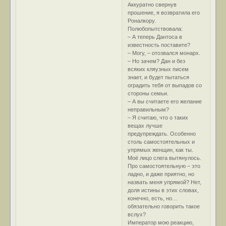
Аккуратно свернув
прошение, я возвратила его
Роналкору.
Полюбопытствовала:
– А теперь Дантоса в
известность поставите?
– Могу, – отозвался монарх.
– Но зачем? Дан и без
всяких кляузных писем
знает, и будет пытаться
оградить тебя от выпадов со
стороны семьи.
– А вы считаете его желание
неправильным?
– Я считаю, что о таких
вещах лучше
предупреждать. Особенно
столь самостоятельных и
упрямых женщин, как ты.
Моё лицо слега вытянулось.
Про самостоятельную – это
ладно, и даже приятно, но
назвать меня упрямой? Нет,
доля истины в этих словах,
конечно, есть, но…
обязательно говорить такое
вслух?
Император мою реакцию,