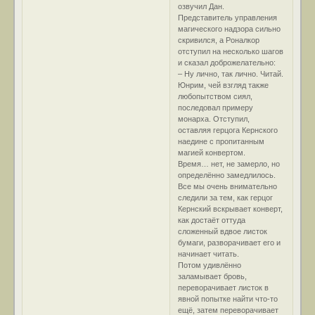
озвучил Дан.
Представитель управления
магического надзора сильно
скривился, а Роналкор
отступил на несколько шагов
и сказал доброжелательно:
– Ну лично, так лично. Читай.
Юнрим, чей взгляд также
любопытством сиял,
последовал примеру
монарха. Отступил,
оставляя герцога Кернского
наедине с пропитанным
магией конвертом.
Время… нет, не замерло, но
определённо замедлилось.
Все мы очень внимательно
следили за тем, как герцог
Кернский вскрывает конверт,
как достаёт оттуда
сложенный вдвое листок
бумаги, разворачивает его и
начинает читать.
Потом удивлённо
заламывает бровь,
переворачивает листок в
явной попытке найти что-то
ещё, затем переворачивает