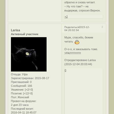
обратно и снова читает.
– Ну что там? – не
выдержав, спросил Вернон.
+2
2
Поделиться
2015-12-
Larisa
04 20:02:34
Активный участник
Мурк, спасибо, бежим
читать
О-о-о, и заказывать тоже.
УРА!!!!!!!!!!!!!!!
Отредактировано Larisa
(2015-12-04 20:03:44)
0
Откуда:
Уфа
Зарегистрирован
: 2015-08-17
Приглашений:
0
Сообщений:
166
Уважение:
[+2/-0]
Позитив:
[+12/-0]
Пол:
Женский
Провел на форуме:
2 дня 23 часа
Последний визит:
2016-04-11 18:45:07