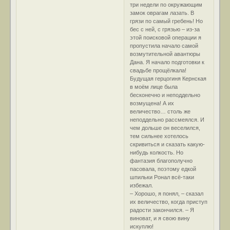
три недели по окружающим
замок оврагам лазать. В
грязи по самый гребень! Но
бес с ней, с грязью – из-за
этой поисковой операции я
пропустила начало самой
возмутительной авантюры
Дана. Я начало подготовки к
свадьбе прощёлкала!
Будущая герцогиня Кернская
в моём лице была
бесконечно и неподдельно
возмущена! А их
величество… столь же
неподдельно рассмеялся. И
чем дольше он веселился,
тем сильнее хотелось
скривиться и сказать какую-
нибудь колкость. Но
фантазия благополучно
пасовала, поэтому едкой
шпильки Ронал всё-таки
избежал.
– Хорошо, я понял, – сказал
их величество, когда приступ
радости закончился. – Я
виноват, и я свою вину
искуплю!