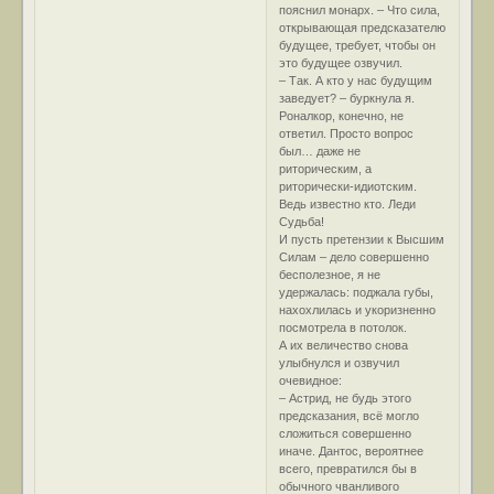
пояснил монарх. – Что сила,
открывающая предсказателю
будущее, требует, чтобы он
это будущее озвучил.
– Так. А кто у нас будущим
заведует? – буркнула я.
Роналкор, конечно, не
ответил. Просто вопрос
был… даже не
риторическим, а
риторически-идиотским.
Ведь известно кто. Леди
Судьба!
И пусть претензии к Высшим
Силам – дело совершенно
бесполезное, я не
удержалась: поджала губы,
нахохлилась и укоризненно
посмотрела в потолок.
А их величество снова
улыбнулся и озвучил
очевидное:
– Астрид, не будь этого
предсказания, всё могло
сложиться совершенно
иначе. Дантос, вероятнее
всего, превратился бы в
обычного чванливого