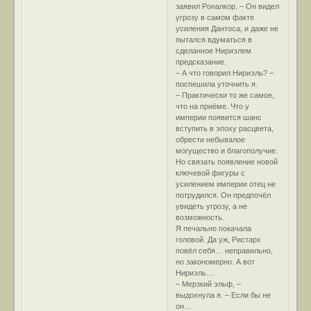
заявил Роналкор. – Он видел
угрозу в самом факте
усиления Дантоса, и даже не
пытался вдуматься в
сделанное Нириэлем
предсказание.
– А что говорил Нириэль? –
поспешила уточнить я.
– Практически то же самое,
что на приёме. Что у
империи появится шанс
вступить в эпоху расцвета,
обрести небывалое
могущество и благополучие.
Но связать появление новой
ключевой фигуры с
усилением империи отец не
потрудился. Он предпочёл
увидеть угрозу, а не
возможность.
Я печально покачала
головой. Да уж, Ристарх
повёл себя… неправильно,
но закономерно. А вот
Нириэль…
– Мерзкий эльф, –
выдохнула я. – Если бы не
он…