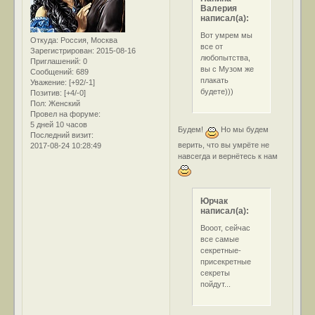
Валерия
написал(а):
Вот умрем мы
Откуда:
Россия, Москва
все от
Зарегистрирован
: 2015-08-16
любопытства,
Приглашений:
0
вы с Музом же
Сообщений:
689
плакать
Уважение:
[+92/-1]
будете)))
Позитив:
[+4/-0]
Пол:
Женский
Провел на форуме:
5 дней 10 часов
Будем!
Но мы будем
Последний визит:
верить, что вы умрёте не
2017-08-24 10:28:49
навсегда и вернётесь к нам
Юрчак
написал(а):
Вооот, сейчас
все самые
секретные-
присекретные
секреты
пойдут...