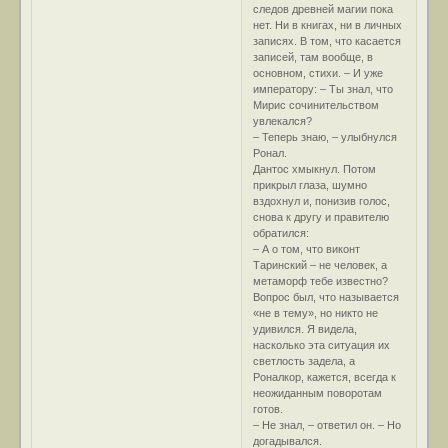
следов древней магии пока
нет. Ни в книгах, ни в личных
записях. В том, что касается
записей, там вообще, в
основном, стихи. – И уже
императору: – Ты знал, что
Мирис сочинительством
увлекался?
– Теперь знаю, – улыбнулся
Ронал.
Дантос хмыкнул. Потом
прикрыл глаза, шумно
вздохнул и, понизив голос,
снова к другу и правителю
обратился:
– А о том, что виконт
Таринский – не человек, а
метаморф тебе известно?
Вопрос был, что называется
«не в тему», но никто не
удивился. Я видела,
насколько эта ситуация их
светлость задела, а
Роналкор, кажется, всегда к
неожиданным поворотам
готов.
– Не знал, – ответил он. – Но
догадывался.