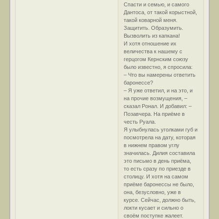
Спасти и семью, и самого
Дантоса, от такой корыстной,
такой коварной меня.
Защитить. Образумить.
Вызволить из капкана!
И хотя отношение их
величества к нашему с
герцогом Кернским союзу
было известно, я спросила:
– Что вы намерены ответить
баронессе?
– Я уже ответил, и на это, и
на прочие возмущения, –
сказал Ронал. И добавил: –
Позавчера. На приёме в
честь Руала.
Я улыбнулась уголками губ и
посмотрела на дату, которая
в нижнем правом углу
значилась. Дилия составила
это письмо в день приёма,
то есть сразу по приезде в
столицу. И хотя на самом
приёме баронессы не было,
она, безусловно, уже в
курсе. Сейчас, должно быть,
локти кусает и сильно о
своём поступке жалеет.