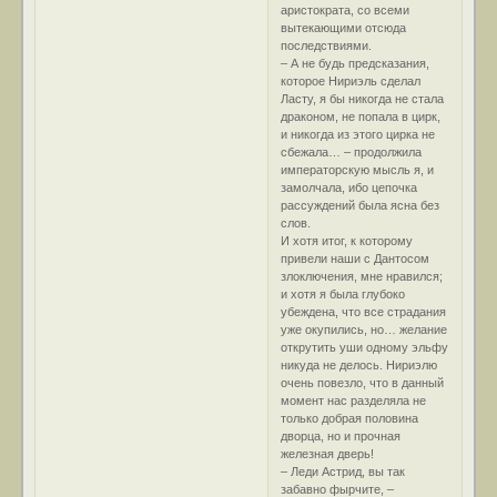
аристократа, со всеми
вытекающими отсюда
последствиями.
– А не будь предсказания,
которое Нириэль сделал
Ласту, я бы никогда не стала
драконом, не попала в цирк,
и никогда из этого цирка не
сбежала… – продолжила
императорскую мысль я, и
замолчала, ибо цепочка
рассуждений была ясна без
слов.
И хотя итог, к которому
привели наши с Дантосом
злоключения, мне нравился;
и хотя я была глубоко
убеждена, что все страдания
уже окупились, но… желание
открутить уши одному эльфу
никуда не делось. Нириэлю
очень повезло, что в данный
момент нас разделяла не
только добрая половина
дворца, но и прочная
железная дверь!
– Леди Астрид, вы так
забавно фырчите, –