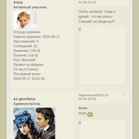
Anna
04 20:12:25
Активный участник
Опять интрига! Сиди и
думай, что же опять!
Спасибо за продочку!!!
0
Откуда:
воронеж
Зарегистрирован
: 2015-08-17
Приглашений:
0
Сообщений:
31
Уважение:
[+0/-0]
Позитив:
[+2/-0]
Пол:
Женский
Провел на форуме:
23 часа 5 минут
Последний визит:
2016-05-17 18:51:36
5
Поделиться
2015-12-
as-gavrilova
04 20:15:33
Администратор
Anna
мурк
0