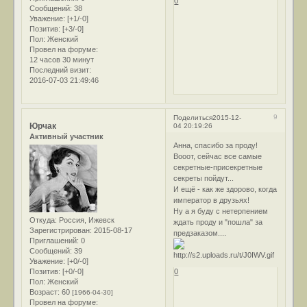
0
Сообщений:
38
Уважение:
[+1/-0]
Позитив:
[+3/-0]
Пол:
Женский
Провел на форуме:
12 часов 30 минут
Последний визит:
2016-07-03 21:49:46
9
Поделиться
2015-12-
Юрчак
04 20:19:26
Активный участник
Анна, спасибо за проду!
Вооот, сейчас все самые
секретные-присекретные
секреты пойдут...
И ещё - как же здорово, когда
император в друзьях!
Ну а я буду с нетерпением
Откуда:
Россия, Ижевск
ждать проду и "пошла" за
Зарегистрирован
: 2015-08-17
предзаказом....
Приглашений:
0
Сообщений:
39
Уважение:
[+0/-0]
Позитив:
[+0/-0]
0
Пол:
Женский
Возраст:
60
[1966-04-30]
Провел на форуме: