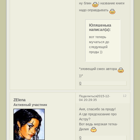
ну блин
) название книги
надо оправдывать
Юляшенька
написал(а):
вот теперь
мучаться до
следующей
проды ))
*зловещий смех автора
))*
0
12
Поделиться
2015-12-
ZElena
04 20:29:35
Активный участник
Аня, спасибо за проду!
А где предсказание про
Астру?
Вот ведь мерзкая тетка-
Дилия
0