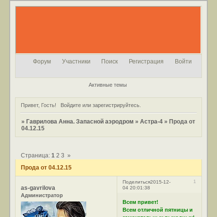
Форум
Участники
Поиск
Регистрация
Войти
Активные темы
Привет, Гость!
Войдите
или
зарегистрируйтесь
.
»
Гаврилова Анна. Запасной аэродром
»
Астра-4
»
Прода от
04.12.15
Страница:
1
2
3
»
Прода от 04.12.15
1
Поделиться
2015-12-
as-gavrilova
04 20:01:38
Администратор
Всем привет!
Всем отличной пятницы и