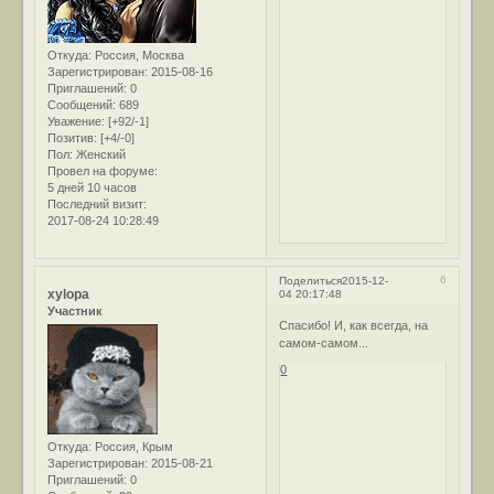
Откуда:
Россия, Москва
Зарегистрирован
: 2015-08-16
Приглашений:
0
Сообщений:
689
Уважение:
[+92/-1]
Позитив:
[+4/-0]
Пол:
Женский
Провел на форуме:
5 дней 10 часов
Последний визит:
2017-08-24 10:28:49
6
Поделиться
2015-12-
xylopa
04 20:17:48
Участник
Спасибо! И, как всегда, на
самом-самом...
0
Откуда:
Россия, Крым
Зарегистрирован
: 2015-08-21
Приглашений:
0