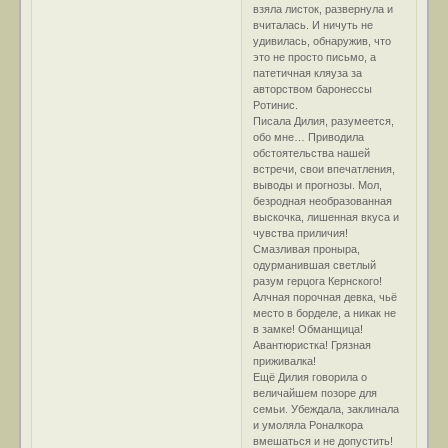
взяла листок, развернула и
вчиталась. И ничуть не
удивилась, обнаружив, что
это не просто письмо, а
патетичная кляуза за
авторством баронессы
Ротинис.
Писала Дилия, разумеется,
обо мне… Приводила
обстоятельства нашей
встречи, свои впечатления,
выводы и прогнозы. Мол,
безродная необразованная
выскочка, лишенная вкуса и
чувства приличия!
Смазливая проныра,
одурманившая светлый
разум герцога Кернского!
Алчная порочная девка, чьё
место в борделе, а никак не
в замке! Обманщица!
Авантюристка! Грязная
приживалка!
Ещё Дилия говорила о
величайшем позоре для
семьи. Убеждала, заклинала
и умоляла Роналкора
вмешаться и не допустить!