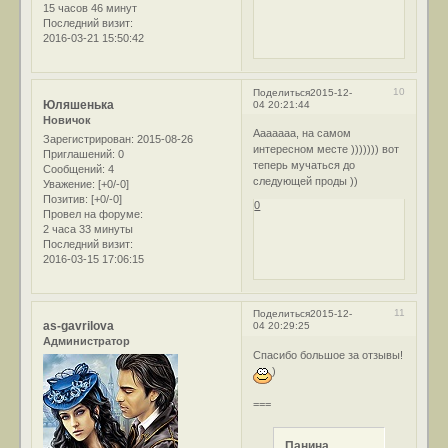
15 часов 46 минут
Последний визит:
2016-03-21 15:50:42
10
Поделиться
2015-12-
Юляшенька
04 20:21:44
Новичок
Ааааааа, на самом
Зарегистрирован
: 2015-08-26
интересном месте ))))))) вот
Приглашений:
0
теперь мучаться до
Сообщений:
4
следующей проды ))
Уважение:
[+0/-0]
Позитив:
[+0/-0]
0
Провел на форуме:
2 часа 33 минуты
Последний визит:
2016-03-15 17:06:15
11
Поделиться
2015-12-
as-gavrilova
04 20:29:25
Администратор
Спасибо большое за отзывы!
)
===
Панина