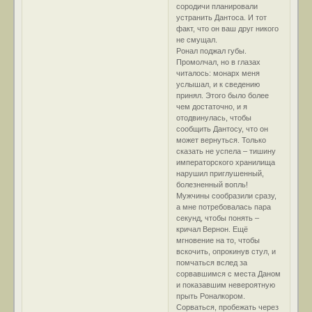
сородичи планировали
устранить Дантоса. И тот
факт, что он ваш друг никого
не смущал.
Ронал поджал губы.
Промолчал, но в глазах
читалось: монарх меня
услышал, и к сведению
принял. Этого было более
чем достаточно, и я
отодвинулась, чтобы
сообщить Дантосу, что он
может вернуться. Только
сказать не успела – тишину
императорского хранилища
нарушил приглушенный,
болезненный вопль!
Мужчины сообразили сразу,
а мне потребовалась пара
секунд, чтобы понять –
кричал Вернон. Ещё
мгновение на то, чтобы
вскочить, опрокинув стул, и
помчаться вслед за
сорвавшимся с места Даном
и показавшим невероятную
прыть Роналкором.
Сорваться, пробежать через