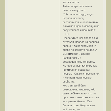
заключается.
Тайна открылась лишь
спустя минут пять.
Собственно тогда, когда
Вернон, наконец,
остановился, с ненавистью
ткнул пальцем в лежащий на
полу конверт и прошипел:
– Ты!
После этого маг продолжил
ругаться, правда на порядок
проще и даже скромней. И
снова по комнате пошел. А
мы отмерли и дружно
направились к
обозначенному конверту.
Неторопливый Юнрим, как
ни странно, подоспел
первым. Он же и проскрипел:
– Конверт магического
свойства.
Комментарий был
совершенно лишним, ибо
даже ребёнку ясно, что по
простым конвертам золотые
искорки не бегают. Сам
Вернон тоже, безусловно,
всё понял, но…