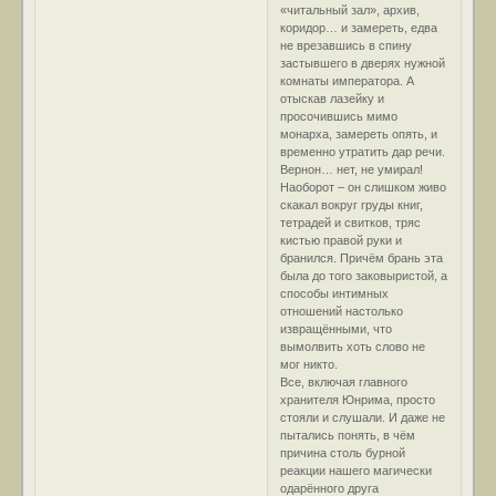
«читальный зал», архив,
коридор… и замереть, едва
не врезавшись в спину
застывшего в дверях нужной
комнаты императора. А
отыскав лазейку и
просочившись мимо
монарха, замереть опять, и
временно утратить дар речи.
Вернон… нет, не умирал!
Наоборот – он слишком живо
скакал вокруг груды книг,
тетрадей и свитков, тряс
кистью правой руки и
бранился. Причём брань эта
была до того заковыристой, а
способы интимных
отношений настолько
извращёнными, что
вымолвить хоть слово не
мог никто.
Все, включая главного
хранителя Юнрима, просто
стояли и слушали. И даже не
пытались понять, в чём
причина столь бурной
реакции нашего магически
одарённого друга