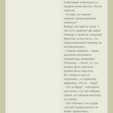
Собеседник усмехнулся и
прервал меня жестом. Потом
спросил:
– Астрид, ты главное
правило предсказателей
помнишь?
Вопрос поставил в тупик. У
них есть правила? Да ладно!
Никогда о таком не слышала!
Впрочем, если учесть, что
предсказаниями я вообще не
интересовалась…
– Главное правило, – верно
расценив молчание и
хмурый вид, продолжил
Роналкор, – гласит: то, что
должно быть озвучено –
должно быть озвучено.
Вот теперь я уже не
хмурилась, а откровенно
кривилась. Что за… бред?
– Что за бред? – повторила
уже вслух и тут же поймала
новую, не слишком весёлую,
но улыбку.
– Это означает, что в ряде
случаев предсказатель не
может промолчать, –