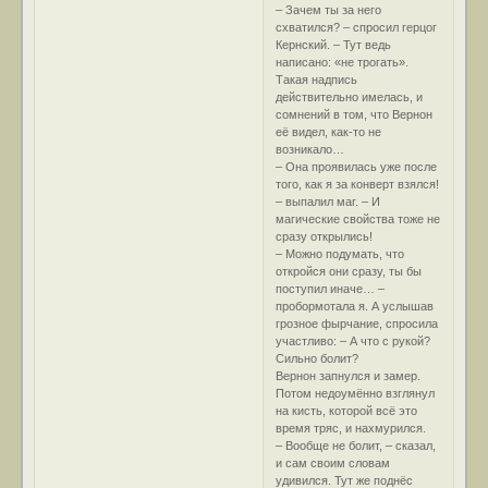
– Зачем ты за него
схватился? – спросил герцог
Кернский. – Тут ведь
написано: «не трогать».
Такая надпись
действительно имелась, и
сомнений в том, что Вернон
её видел, как-то не
возникало…
– Она проявилась уже после
того, как я за конверт взялся!
– выпалил маг. – И
магические свойства тоже не
сразу открылись!
– Можно подумать, что
откройся они сразу, ты бы
поступил иначе… –
пробормотала я. А услышав
грозное фырчание, спросила
участливо: – А что с рукой?
Сильно болит?
Вернон запнулся и замер.
Потом недоумённо взглянул
на кисть, которой всё это
время тряс, и нахмурился.
– Вообще не болит, – сказал,
и сам своим словам
удивился. Тут же поднёс