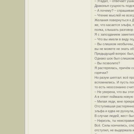
– Угадал, – отвечает уш
Драконья сущность подск
– А почему? – спрашиваю
– Чтение мыслей не всег
Желания повернуться к Да
же, что касается эльфа,
полка, слышать разговор
Я с запозданием заметил
– Что вы имели в виду по
– Вы слишком необычны, ч
вы не можете не знать об
Предыдущий вопрос был, 
Однако шок был слишком 
– Вы позволите?
Я растерялась, причём с
горячки?
Но разум шептал: всё пр
вспомнились. И пусть по
то есть неосознанно счи
– Не уверена, что вы это
А в ответ поймала новую 
– Милая леди, мне прекра
Отступившая растеряннос
эльфа и едва не рухнула
В случае людей, жест бы
– Нириэль, ты неисправим
Всё. Силы кончились, сп
отступил, не выдержала и