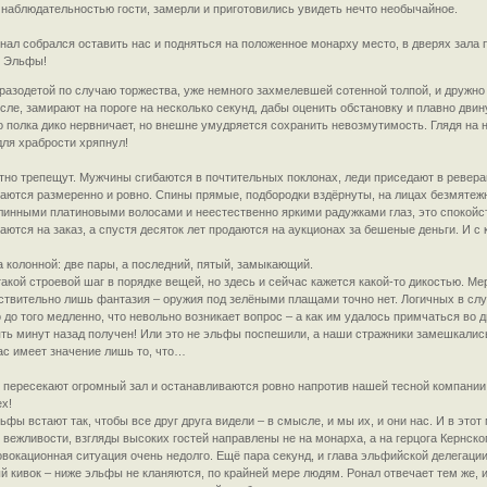
аблюдательностью гости, замерли и приготовились увидеть нечто необычайное.
Ронал собрался оставить нас и подняться на положенное монарху место, в дверях зала
. Эльфы!
 разодетой по случаю торжества, уже немного захмелевшей сотенной толпой, и дружно
сле, замирают на пороге на несколько секунд, дабы оценить обстановку и плавно дв
 полка дико нервничает, но внешне умудряется сохранить невозмутимость. Глядя на н
для храбрости хряпнул!
тно трепещут. Мужчины сгибаются в почтительных поклонах, леди приседают в ревера
гаются размеренно и ровно. Спины прямые, подбородки вздёрнуты, на лицах безмятеж
длинными платиновыми волосами и неестественно яркими радужками глаз, это спокойс
ваются на заказ, а спустя десяток лет продаются на аукционах за бешеные деньги. И 
а колонной: две пары, а последний, пятый, замыкающий.
акой строевой шаг в порядке вещей, но здесь и сейчас кажется какой-то дикостью. Мер
ствительно лишь фантазия – оружия под зелёными плащами точно нет. Логичных в слу
о до того медленно, что невольно возникает вопрос – а как им удалось примчаться во 
ять минут назад получен! Или это не эльфы поспешили, а наши стражники замешкалис
ас имеет значение лишь то, что…
 пересекают огромный зал и останавливаются ровно напротив нашей тесной компании. 
ех!
ьфы встают так, чтобы все друг друга видели – в смысле, и мы их, и они нас. И в эт
 вежливости, взгляды высоких гостей направлены не на монарха, а на герцога Кернского
овокационная ситуация очень недолго. Ещё пара секунд, и глава эльфийской делегаци
й кивок – ниже эльфы не кланяются, по крайней мере людям. Ронал отвечает тем же,