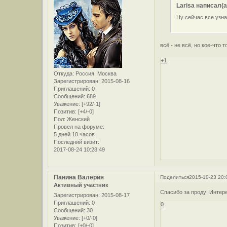
Larisa написал(а
Ну сейчас все узнаем!
всё - не всё, но кое-что 
+1
Откуда:
Россия, Москва
Зарегистрирован
: 2015-08-16
Приглашений:
0
Сообщений:
689
Уважение:
[+92/-1]
Позитив:
[+4/-0]
Пол:
Женский
Провел на форуме:
5 дней 10 часов
Последний визит:
2017-08-24 10:28:49
Панина Валерия
Поделиться
2015-10-23 20:
Активный участник
Спасибо за проду! Интер
Зарегистрирован
: 2015-08-17
Приглашений:
0
0
Сообщений:
30
Уважение:
[+0/-0]
Позитив:
[+0/-0]