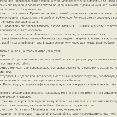
искренняя нервозность была встречена очень доброжелательно. Спокойные до холодно
лем меня изучали, и довольно пристально. В данный момент драконья сущность чуяла 
ла шепотом. – Предсказатель?
сиял и… поклонился. Причём не так, как «главный» императору кланялся, а по-настоя
конья сущность подсказала: расслабься, всё хорошо, Роналкор сам в удивлении, а вов
ься было, безусловно, рано.
, – одаривая меня тёплым взглядом, сказал «главный». – И никак не думали, что встр
й видимости, я. А кто «первое»?
сознать его я не успела. Меня вновь отвлекли. Впрочем, не только меня. Всех.
т теперь «главный» поклонился Роналкору как следует. Наверное, впервые за всю ис
тливый и удачливый правитель. В ваших землях случилось два немыслимых события. 
глянул на нас с Дантосом и хитро улыбнулся.
нарх.
о веков обходила человеческий род стороной, но наши оракулы предсказывали – одна
а посчитала достойным.
ства замолчал, то ли переводя дух, то ли давая возможность осмыслить сказанное. А
 этой леди…
отрудился. Он сделал полшага вперёд, а остальные наоборот отступили, освобождая 
ачно намекая, что желает повторить давешний жест Нириэля.
сь. Вложила руку в ладонь эльфа и замерла, чувствуя, как рушится привычная картина
убами к пальцам и выпрямился. Правда руку мою не отпустил. Вместо этого уставился 
ром драхов, с Фарубом.
 точно так же ворочалась, бурчала и смущалась. Я же стояла и не могла отвести взгл
юбного покашливания, наоборот, не было. Равно как и следующих слов:
, но может быть хватит? Мои нервы, знаете ли, не железные.
бращения точно не ждал. Подозрений в излишней симпатии к представительнице чужого