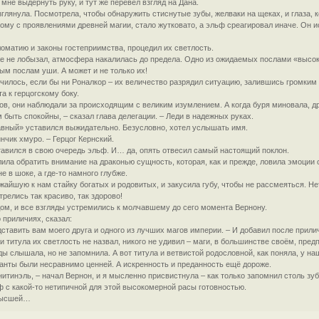
 мне выдернуть руку, и тут же перевёл взгляд на Дана.
зглянула. Посмотрела, чтобы обнаружить стиснутые зубы, желваки на щеках, и глаза,
мому с проявлениями древней магии, стало жутковато, а эльф среагировал иначе. Он и
ломатию и законы гостеприимства, процедил их светлость.
же не лобызал, атмосфера накалилась до предела. Одно из ожидаемых послами «высоко
ым послам уши. А может и не только их!
нчилось, если бы ни Роналкор – их величество разрядил ситуацию, залившись громким 
а к герцогскому боку.
фов, они наблюдали за происходящим с великим изумлением. А когда буря миновала, д
 быть спокойны, – сказал глава делегации. – Леди в надежных руках.
авный» уставился выжидательно. Безусловно, хотел услышать имя.
инчик хмуро. – Герцог Кернский.
тавился в свою очередь эльф. И… да, опять отвесил самый настоящий поклон.
олила обратить внимание на драконью сущность, которая, как и прежде, ловила эмоци
е в шоке, а где-то намного глубже.
жайшую к нам стайку богатых и родовитых, и закусила губу, чтобы не рассмеяться. Н
релись так красиво, так здорово!
ом, и все взгляды устремились к молчавшему до сего момента Вернону.
 приличиях, сказал:
дставить вам моего друга и одного из лучших магов империи. – И добавил после прили
и титула их светлость не назвал, никого не удивил – маги, в большинстве своём, пред
 слышала, но не запомнила. А вот титула и ветвистой родословной, как поняла, у на
ланты были несравнимо ценней. А искренность и преданность ещё дороже.
тинэль, – начал Вернон, и я мысленно присвистнула – как только запомнил столь з
ф с какой-то нетипичной для этой высокомерной расы готовностью.
 высшей…