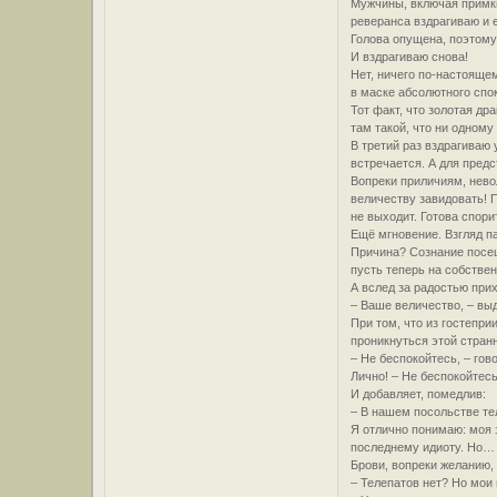
Мужчины, включая примкн
реверанса вздрагиваю и е
Голова опущена, поэтому 
И вздрагиваю снова!
Нет, ничего по-настоящем
в маске абсолютного спо
Тот факт, что золотая д
там такой, что ни одному
В третий раз вздрагиваю 
встречается. А для пред
Вопреки приличиям, нево
величеству завидовать! 
не выходит. Готова спори
Ещё мгновение. Взгляд п
Причина? Сознание посещ
пусть теперь на собстве
А вслед за радостью при
– Ваше величество, – вы
При том, что из гостепр
проникнуться этой стран
– Не беспокойтесь, – гов
Лично! – Не беспокойтес
И добавляет, помедлив:
– В нашем посольстве те
Я отлично понимаю: моя з
последнему идиоту. Но… 
Брови, вопреки желанию,
– Телепатов нет? Но мои