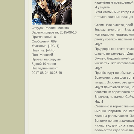
наделённые повышенной н
И увидели!
В тот самый миг, когда 
в темно-зеленых плащах
Стоим. Все вместе, всей
Откуда:
Россия, Москва
Эльфы тоже стоят. В смы
Зарегистрирован
: 2015-08-16
Командир императорского
Приглашений:
0
рюмку крепкой настойки 
Сообщений:
689
Идут…
Уважение:
[+92/-1]
Придворные и гости заме
Позитив:
[+4/-0]
словно не замечают. Дви
Пол:
Женский
Вкупе с бледной кожей, 
Провел на форуме:
числа тех, что изготавли
5 дней 10 часов
Идут.
Последний визит:
2017-08-24 10:28:49
Причём идут не абы как, 
Возможно, у эльфов вот т
тогда… Впрочем, это дей
Идут! Двигаются легко, н
восточных ворот всего п
Впрочем, не важно. Сейч
Идут!
Степенно и торжественно
именно напротив нас. Вс
Колонна рассыпается. Эл
Вопреки логике и законам
К счастью, длится эта пр
величества едва заметны