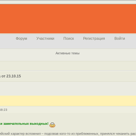
Форум
Участники
Поиск
Регистрация
Войти
Активные темы
 от 23.10.15
58:23
 и замечательных выходных!
ийский характер вспомнил – подозвав кого-то из приближенных, принялся чеканить ра