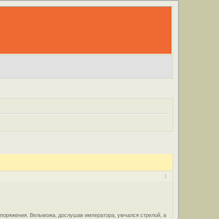
1
споряжения. Вельможа, дослушав императора, умчался стрелой, а