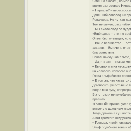
Смешно сказать, но моя 
время разговора с Нириэ
– Нириэль? – переспроси
Давешний собеседник про
Роналкора. Но чуткая дра
Тем не менее, расслаблят
– Мы ехали сюда за чудом
«Ещё одно» – это, по все
Ответ был очевиден, но о
– Ваше величество, – во
эльфов. – Вы очень счас
благоденствие.
Ронал, выслушав эльфа, 
– Да, я знаю, – сказал мо
– Высшая магия нескольк
на человека, которого он
Глава эльфийского посоль
– В том же, что касается
Договорить ушастый не п
подал мне руку, непрозр
В этот раз я не колебала
правило!
«Главный» прикоснулся г
встречу с духовным лиде
Тогда драконья сущность
А вот громкого недружел
– Господа, я всё понимаю
Эльф подобного тона и о