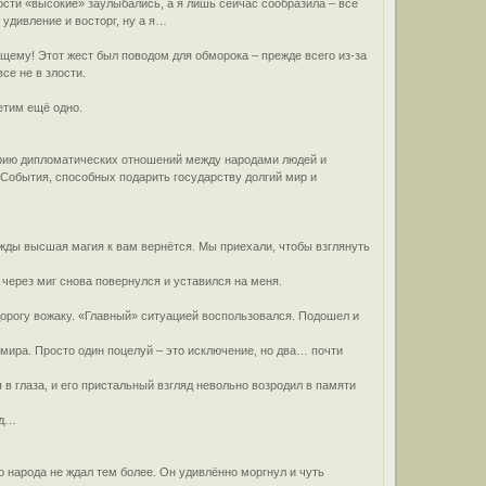
сти «высокие» заулыбались, а я лишь сейчас сообразила – всё
удивление и восторг, ну а я…
щему! Этот жест был поводом для обморока – прежде всего из-за
се не в злости.
етим ещё одно.
торию дипломатических отношений между народами людей и
События, способных подарить государству долгий мир и
жды высшая магия к вам вернётся. Мы приехали, чтобы взглянуть
 через миг снова повернулся и уставился на меня.
дорогу вожаку. «Главный» ситуацией воспользовался. Подошел и
 мира. Просто один поцелуй – это исключение, но два… почти
в глаза, и его пристальный взгляд невольно возродил в памяти
яд…
 народа не ждал тем более. Он удивлённо моргнул и чуть