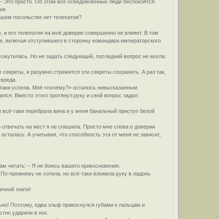
 – Это просто. Об этом все осведомлённые люди беспокоятся.
ия.
ашем посольстве нет телепатов?
, и его телепатия на моё доверие совершенно не влияет. В том
е, включая отступившего в сторонку командира императорского
 смутилась. Но не задать следующий, последний вопрос не могла:
 секреты, и разумно стремится эти секреты сохранить. А раз так,
 вреда.
-таки успела. Моё «почему?» осталось невысказанным.
лся. Вместо этого протянул руку и свой вопрос задал:
 всё-таки перебрала вина и у меня банальный приступ белой
 отвечать на жест я не спешила. Просто мне слова о доверии
сталась. А учитывая, что способность эта от меня не зависит,
бам читать: – Я не боюсь вашего прикосновения.
По-прежнему не хотела, но всё-таки вложила руку в ладонь
ичной знати!
ьно! Поэтому, едва эльф прикоснулся губами к пальцам и
стно ударили в нос.