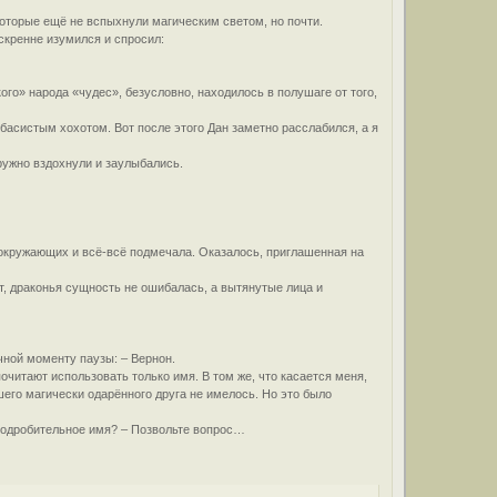
 которые ещё не вспыхнули магическим светом, но почти.
скренне изумился и спросил:
го» народа «чудес», безусловно, находилось в полушаге от того,
басистым хохотом. Вот после этого Дан заметно расслабился, а я
ружно вздохнули и заулыбались.
и окружающих и всё-всё подмечала. Оказалось, приглашенная на
ет, драконья сущность не ошибалась, а вытянутые лица и
чной моменту паузы: – Вернон.
почитают использовать только имя. В том же, что касается меня,
шего магически одарённого друга не имелось. Но это было
убодробительное имя? – Позвольте вопрос…