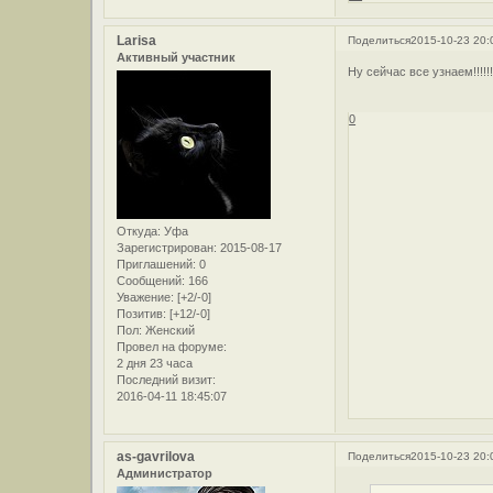
Larisa
Поделиться
2015-10-23 20:
Активный участник
Ну сейчас все узнаем!!!!!!!
0
Откуда:
Уфа
Зарегистрирован
: 2015-08-17
Приглашений:
0
Сообщений:
166
Уважение:
[+2/-0]
Позитив:
[+12/-0]
Пол:
Женский
Провел на форуме:
2 дня 23 часа
Последний визит:
2016-04-11 18:45:07
as-gavrilova
Поделиться
2015-10-23 20:
Администратор