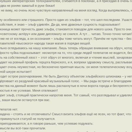
увших императорских телохранителей, сгибаются в поклонах, а я приседаю в очень гл
два не роняю зажатый в руке бокал!
не вижу, но очень ясно чувствую направленный на меня взгляд. Когда выпрямляюсь, на
у особенного или страшного. Просто один из эльфов – тот, что шел последним. Ушасты
койствия, я знаю – эльф удивлён. Да-да, мне драконья сущность подсказывает!
раконица может прочесть даже эльфа, становится поводом для нового шока. Просто он
 «светскому актёру» или даже дипломату не снился. А тут… читаю. Точно-точно читаю!
уже не от взгляда, а он осознания – эльфы тоже читать могут. Причём не чувства – бе
ставителей «высокого» народа такая магия в порядке вещей.
льно оглядываюсь на нашу компанию. Лишь теперь обращаю внимание на обруч, кото
Просто чуйка подсказывает: несмотря на то, что среди людей телепатов не водится, б
ть на собственный хвост – этот обруч от многого, включая и чтение мыслей, зачарова
адает на ровный профиль герцога Кернского, и я, вопреки здравому смыслу, расплываю
ает очень неуместная, но бесконечно приятная мысль: он меня телепатическому возд
нной шкуре испытает!
ходит острое разочарование. Не быть Дантосу объектом эльфийского шпионажа – у не
дёргивает из раздумий красивый музыкальный голос. – Мы рады встрече и благодарим 
иимства на данный момент были лишь распахнутые в ночи ворота города и беспрепятст
ностью я не успеваю. Меня отвлекают!
орит эльф, стоящий практически напротив меня. Тот самый, что разглядывал и удивлял
ь, ваши мысли останутся при вас.
лепатов нет.
адача – стоять и не отсвечивать! Смысл визита эльфов ещё не ясен, но тот факт, что
прикинуться статуей не получается.
 приподнимаются, а я говорю раньше, чем успеваю подумать:
 мысли вы всё-таки прочитали.