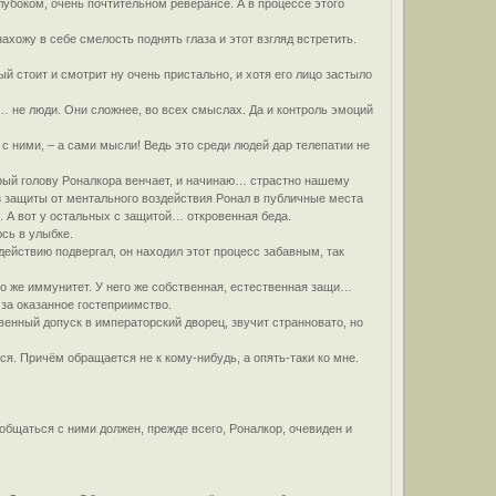
убоком, очень почтительном реверансе. А в процессе этого
хожу в себе смелость поднять глаза и этот взгляд встретить.
й стоит и смотрит ну очень пристально, и хотя его лицо застыло
и… не люди. Они сложнее, во всех смыслах. Да и контроль эмоций
с с ними, – а сами мысли! Ведь это среди людей дар телепатии не
рый голову Роналкора венчает, и начинаю… страстно нашему
ез защиты от ментального воздействия Ронал в публичные места
н. А вот у остальных с защитой… откровенная беда.
сь в улыбке.
ействию подвергал, он находил этот процесс забавным, так
го же иммунитет. У него же собственная, естественная защи…
за оказанное гостеприимство.
венный допуск в императорский дворец, звучит странновато, но
ся. Причём обращается не к кому-нибудь, а опять-таки ко мне.
 общаться с ними должен, прежде всего, Роналкор, очевиден и