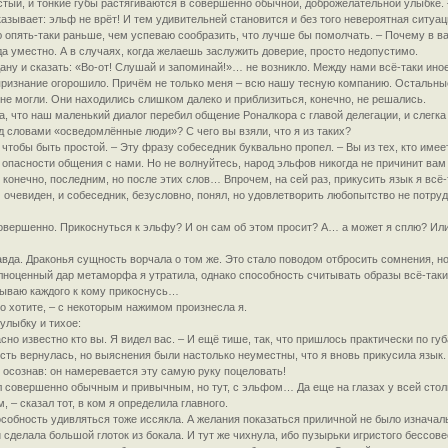
астый, и тонкие губы растягиваются в совершенно обычной, доброжелательной улыбке.
азывает: эльф не врёт! И тем удивительней становится и без того невероятная ситуац
 опять-таки раньше, чем успеваю сообразить, что лучше бы помолчать. – Почему в в
да уместно. А в случаях, когда желаешь заслужить доверие, просто недопустимо.
ну и сказать: «Во-от! Слушай и запоминай!»… не возникло. Между нами всё-таки иное
 признание огорошило. Причём не только меня – всю нашу тесную компанию. Остальны
 не могли. Они находились слишком далеко и приблизиться, конечно, не решались.
а, что наш маленький диалог перебил общение Роналкора с главой делегации, и слегка
д словами «осведомлённые люди»? С чего вы взяли, что я из таких?
тобы быть простой. – Эту фразу собеседник буквально пропел. – Вы из тех, кто имеет
 опасности общения с нами. Но не волнуйтесь, народ эльфов никогда не причинит вам
конечно, последним, но после этих слов… Впрочем, на сей раз, прикусить язык я всё
очевиден, и собеседник, безусловно, понял, но удовлетворить любопытство не потруди
овершенно. Прикоснуться к эльфу? И он сам об этом просит? А… а может я сплю? Или
авда. Драконья сущность ворчала о том же. Это стало поводом отбросить сомнения, но
лноценный дар метаморфа я утратила, однако способность считывать образы всё-таки о
тываю каждого к кому прикоснусь…
го хотите, – с некоторым нажимом произнесла я.
улыбку и тихое:
сно известно кто вы. Я видел вас. – И ещё тише, так, что пришлось практически по гу
ть вернулась, но выяснения были настолько неуместны, что я вновь прикусила язык. 
, осознав: он намеревается эту самую руку поцеловать!
л совершенно обычным и привычным, но тут, с эльфом… Да еще на глазах у всей стол
, – сказал тот, в ком я определила главного.
особность удивляться тоже иссякла. А желания показаться приличной не было изначал
 сделала большой глоток из бокала. И тут же чихнула, ибо пузырьки игристого бессове