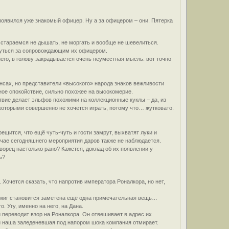
 появился уже знакомый офицер. Ну а за офицером – они. Пятерка
 стараемся не дышать, не моргать и вообще не шевелиться.
инуться за сопровождающим их офицером.
его, в голову закрадывается очень неуместная мысль: вот точно
нсах, но представители «высокого» народа знаков вежливости
ное спокойствие, сильно похожее на высокомерие.
твие делает эльфов похожими на коллекционные куклы – да, из
с которыми совершенно не хочется играть, потому что… жутковато.
ещится, что ещё чуть-чуть и гости замрут, выхватят луки и
чае сегодняшнего мероприятия даров также не наблюдается.
дворец настолько рано? Кажется, доклад об их появлении у
ь?
Хочется сказать, что напротив императора Роналкора, но нет,
от миг становится заметена ещё одна примечательная вещь…
. Угу, именно на него, на Дана.
и переводит взор на Роналкора. Он отвешивает в адрес их
 и наша заледеневшая под напором шока компания отмирает.