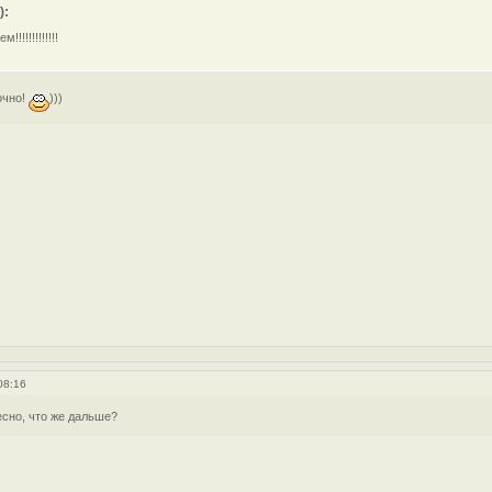
):
!!!!!!!!!!!!
точно!
)))
08:16
есно, что же дальше?