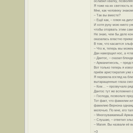
ослабил хватку, позволяя
Я тоже на их светлость в
Мне, как человеку знако
– Так вы вместе?
– Ещё как, – плюя на дип
И хотя руку мою никто у
чтобы оторвать этим сам
Не знаю, чем бы дело ко
оказалась властно прижат
В том, что касается эль
– Что ж, теперь мы можем
Дан наморщил нос, а «гл
– Дантос, – сказал блонд
– Арманитинэль, – предс
Вот только теперь я изв
приём аристократия уже н
Я перевела взгляд на бли
вытаращенные глаза смот
– Кхм… – прозвучало ряд
Дантос тут же вспомнил о
– Господа, позвольте пре
Тот факт, что фамилии ил
фамилию Вернона однажды
мелочью. По мне, его та
– Многоуважаемый Армани
– Слушаю, – ответил эль
– Магия. Вы назвали её
+3