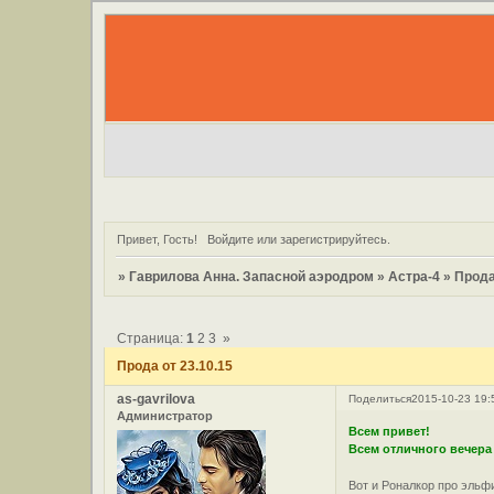
Привет, Гость!
Войдите
или
зарегистрируйтесь
.
»
Гаврилова Анна. Запасной аэродром
»
Астра-4
»
Прода
Страница:
1
2
3
»
Прода от 23.10.15
as-gavrilova
Поделиться
2015-10-23 19:
Администратор
Всем привет!
Всем отличного вечера
Вот и Роналкор про эльф