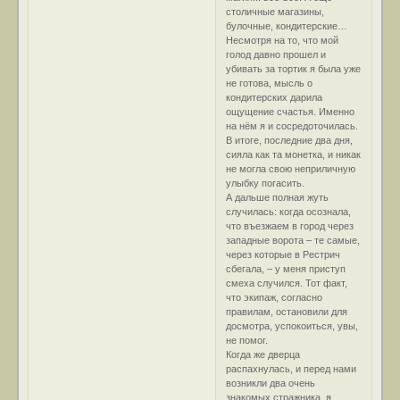
столичные магазины,
булочные, кондитерские…
Несмотря на то, что мой
голод давно прошел и
убивать за тортик я была уже
не готова, мысль о
кондитерских дарила
ощущение счастья. Именно
на нём я и сосредоточилась.
В итоге, последние два дня,
сияла как та монетка, и никак
не могла свою неприличную
улыбку погасить.
А дальше полная жуть
случилась: когда осознала,
что въезжаем в город через
западные ворота – те самые,
через которые в Рестрич
сбегала, – у меня приступ
смеха случился. Тот факт,
что экипаж, согласно
правилам, остановили для
досмотра, успокоиться, увы,
не помог.
Когда же дверца
распахнулась, и перед нами
возникли два очень
знакомых стражника, я