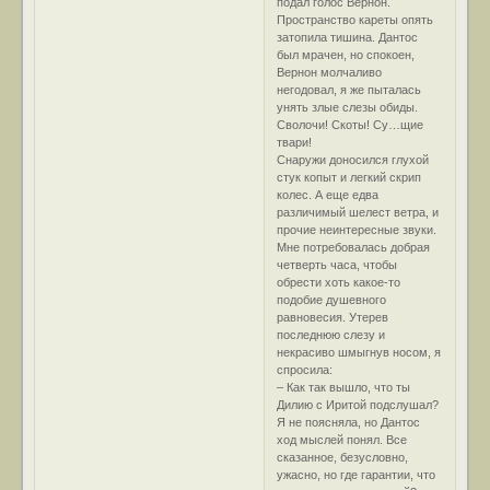
подал голос Вернон.
Пространство кареты опять
затопила тишина. Дантос
был мрачен, но спокоен,
Вернон молчаливо
негодовал, я же пыталась
унять злые слезы обиды.
Сволочи! Скоты! Су…щие
твари!
Снаружи доносился глухой
стук копыт и легкий скрип
колес. А еще едва
различимый шелест ветра, и
прочие неинтересные звуки.
Мне потребовалась добрая
четверть часа, чтобы
обрести хоть какое-то
подобие душевного
равновесия. Утерев
последнюю слезу и
некрасиво шмыгнув носом, я
спросила:
– Как так вышло, что ты
Дилию с Иритой подслушал?
Я не поясняла, но Дантос
ход мыслей понял. Все
сказанное, безусловно,
ужасно, но где гарантии, что