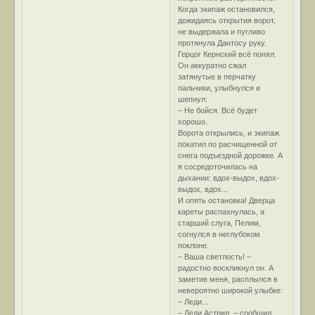
Когда экипаж остановился,
дожидаясь открытия ворот,
не выдержала и пугливо
протянула Дантосу руку.
Герцог Кернский всё понял.
Он аккуратно сжал
затянутые в перчатку
пальчики, улыбнулся и
шепнул:
– Не бойся. Всё будет
хорошо.
Ворота открылись, и экипаж
покатил по расчищенной от
снега подъездной дорожке. А
я сосредоточилась на
дыхании: вдох-выдох, вдох-
выдох, вдох...
И опять остановка! Дверца
кареты распахнулась, а
старший слуга, Пелим,
согнулся в неглубоком
поклоне.
– Ваша светлость! –
радостно воскликнул он. А
заметив меня, расплылся в
невероятно широкой улыбке:
– Леди...
– Леди Астрид, – сообщил