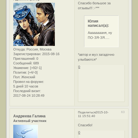
Спасибо большое за
отзывы!!! :-***
Юлия
написал(а):
Ааааааааня, ну
ПО-ЗЯ-ЗЯ.....
Откуда:
Россия, Москва
Зарегистрирован
: 2015-08-16
*автор и муз загадочно
Приглашений:
0
улыбаются*
Сообщений:
689
0
Уважение:
[+92/-1]
Позитив:
[+4/-0]
Пол:
Женский
Провел на форуме:
5 дней 10 часов
Последний визит:
2017-08-24 10:28:49
63
Поделиться
2015-10-
Андреева Галина
11 15:51:40
Активный участник
Спасибо!
0