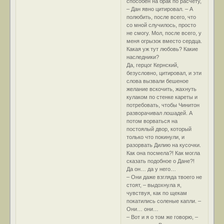
способен на брак по расчету,
– Дан явно цитировал. – А
полюбить, после всего, что
со мной случилось, просто
не смогу. Мол, после всего, у
меня огрызок вместо сердца.
Какая уж тут любовь? Какие
наследники?
Да, герцог Кернский,
безусловно, цитировал, и эти
слова вызвали бешеное
желание вскочить, жахнуть
кулаком по стенке кареты и
потребовать, чтобы Чинитон
разворачивал лошадей. А
потом ворваться на
постоялый двор, который
только что покинули, и
разорвать Дилию на кусочки.
Как она посмела?! Как могла
сказать подобное о Дане?!
Да он… да у него…
– Они даже взгляда твоего не
стоят, – выдохнула я,
чувствуя, как по щекам
покатились соленые капли. –
Они… они…
– Вот и я о том же говорю, –