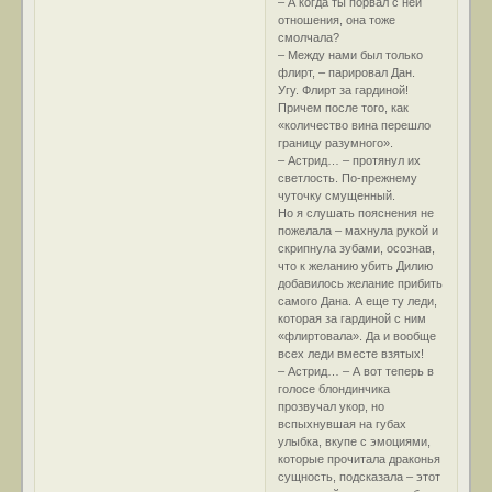
– А когда ты порвал с ней
отношения, она тоже
смолчала?
– Между нами был только
флирт, – парировал Дан.
Угу. Флирт за гардиной!
Причем после того, как
«количество вина перешло
границу разумного».
– Астрид… – протянул их
светлость. По-прежнему
чуточку смущенный.
Но я слушать пояснения не
пожелала – махнула рукой и
скрипнула зубами, осознав,
что к желанию убить Дилию
добавилось желание прибить
самого Дана. А еще ту леди,
которая за гардиной с ним
«флиртовала». Да и вообще
всех леди вместе взятых!
– Астрид… – А вот теперь в
голосе блондинчика
прозвучал укор, но
вспыхнувшая на губах
улыбка, вкупе с эмоциями,
которые прочитала драконья
сущность, подсказала – этот