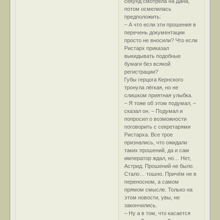
секунд смотрела на Дана,
потом осмелилась
предположить:
– А что если эти прошения в
перечень документации
просто не вносили? Что если
Ристарх приказал
выкидывать подобные
бумаги без всякой
регистрации?
Губы герцога Кернского
тронула лёгкая, но не
слишком приятная улыбка.
– Я тоже об этом подумал, –
сказал он. – Подумал и
попросил о возможности
поговорить с секретарями
Ристарха. Все трое
признались, что ожидали
таких прошений, да и сам
император ждал, но… Нет,
Астрид. Прошений не было.
Стало… тошно. Причём не в
переносном, а самом
прямом смысле. Только на
этом новости, увы, не
закончились.
– Ну а в том, что касается