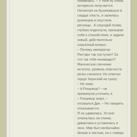
поёжилась. – У тебя ну очень
интересно получается.
Несмотря на бушевавшую в
сердце злость, я залилась
румянцем и опустила
ресницы. А секундой позже,
глубоко вздохнула, призывая
себя к спокойствию, и задала
новый, действительно
серьёзный вопрос:
– Почему император
Ристарх так поступил? За
что так тебя ненавидел?
Магическое свечение
исчезло, уровень опасности
резко снизился. Но ответил
герцог Кернский не сразу:
– Не знаю.
– А Роналкор? – не
преминула уточнить я.
– Роналкор знает, –
отозвался Дан. – Но говорить
отказывается.
Я не удивилась. Устало
откинулась на спинку
диванчика и уставилась в
окно. Мир был необычайно
белым и чистым, но с севера