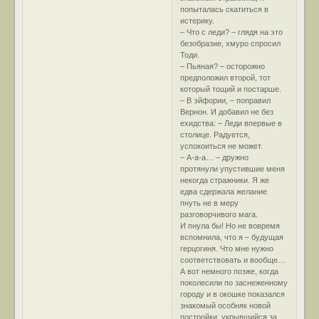
попыталась скатиться в
истерику.
– Что с леди? – глядя на это
безобразие, хмуро спросил
Тоди.
– Пьяная? – осторожно
предположил второй, тот
который тощий и постарше.
– В эйфории, – поправил
Вернон. И добавил не без
ехидства: – Леди впервые в
столице. Радуется,
успокоиться не может.
– А-а-а… – дружно
протянули упустившие меня
некогда стражники. Я же
едва сдержала желание
пнуть не в меру
разговорчивого мага.
И пнула бы! Но не вовремя
вспомнила, что я – будущая
герцогиня. Что мне нужно
соответствовать и вообще…
А вот немного позже, когда
поколесили по заснеженному
городу и в окошке показался
знакомый особняк новой
постройки, укрывшийся за