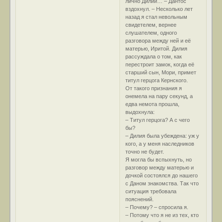
лично Дилии… – Дантос
вздохнул. – Несколько лет
назад я стал невольным
свидетелем, вернее
слушателем, одного
разговора между ней и её
матерью, Иритой. Дилия
рассуждала о том, как
перестроит замок, когда её
старший сын, Мори, примет
титул герцога Кернского.
От такого признания я
онемела на пару секунд, а
едва немота прошла,
выдохнула:
– Титул герцога? А с чего
бы?
– Дилия была убеждена: уж у
кого, а у меня наследников
точно не будет.
Я могла бы вспыхнуть, но
разговор между матерью и
дочкой состоялся до нашего
с Даном знакомства. Так что
ситуация требовала
пояснений.
– Почему? – спросила я.
– Потому что я не из тех, кто