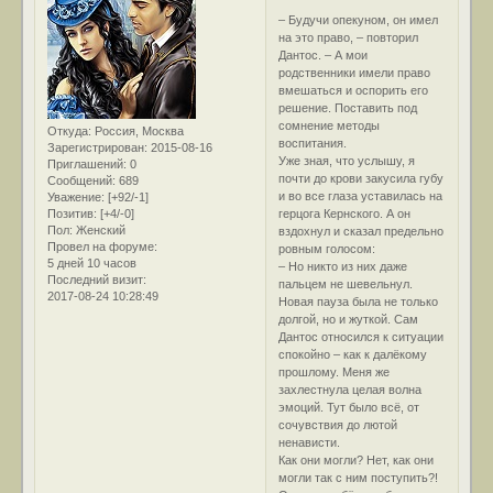
– Будучи опекуном, он имел
на это право, – повторил
Дантос. – А мои
родственники имели право
вмешаться и оспорить его
решение. Поставить под
сомнение методы
Откуда:
Россия, Москва
воспитания.
Зарегистрирован
: 2015-08-16
Уже зная, что услышу, я
Приглашений:
0
почти до крови закусила губу
Сообщений:
689
и во все глаза уставилась на
Уважение:
[+92/-1]
Позитив:
[+4/-0]
герцога Кернского. А он
Пол:
Женский
вздохнул и сказал предельно
Провел на форуме:
ровным голосом:
5 дней 10 часов
– Но никто из них даже
Последний визит:
пальцем не шевельнул.
2017-08-24 10:28:49
Новая пауза была не только
долгой, но и жуткой. Сам
Дантос относился к ситуации
спокойно – как к далёкому
прошлому. Меня же
захлестнула целая волна
эмоций. Тут было всё, от
сочувствия до лютой
ненависти.
Как они могли? Нет, как они
могли так с ним поступить?!