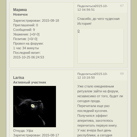
67
Поделиться
2015-10-
Марина
12 04:56:51
Новичок
Спасибо, до чего чудесная
Зарегистрирован
: 2015-08-18
История!
Приглашений:
0
Сообщений:
9
0
Уважение:
[+0/-0]
Позитив:
[+0/-0]
Провел на форуме:
1 час 34 минуты
Последний визит:
2015-10-25 06:24:53
68
Поделиться
2015-10-
Larisa
12 10:16:50
Активный участник
Уже стало ежедневным
ритуалом зайти на форум,
независимо от того, будет ли
сегодня прода.
Перечитала еще раз
последний кусочек.
Получился эффект
аперитива, захотелось
перечитать первую книгу.
У нас вчера был день
Откуда:
Уфа
Зарегистрирован
: 2015-08-17
республики, а сегодня