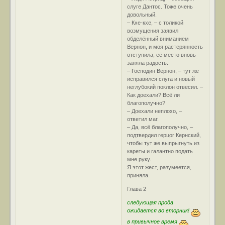
слуге Дантос. Тоже очень
довольный.
– Кхе-кхе, – с толикой
возмущения заявил
обделённый вниманием
Вернон, и моя растерянность
отступила, её место вновь
заняла радость.
– Господин Вернон, – тут же
исправился слуга и новый
неглубокий поклон отвесил. –
Как доехали? Всё ли
благополучно?
– Доехали неплохо, –
ответил маг.
– Да, всё благополучно, –
подтвердил герцог Кернский,
чтобы тут же выпрыгнуть из
кареты и галантно подать
мне руку.
Я этот жест, разумеется,
приняла.
Глава 2
следующая прода
ожидается во вторник!
в привычное время