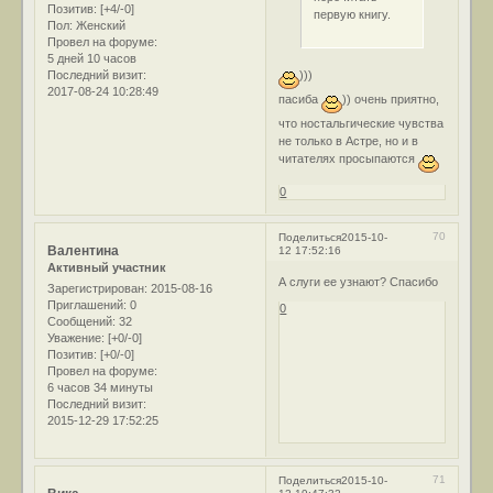
Позитив:
[+4/-0]
первую книгу.
Пол:
Женский
Провел на форуме:
5 дней 10 часов
)))
Последний визит:
2017-08-24 10:28:49
пасиба
)) очень приятно,
что ностальгические чувства
не только в Астре, но и в
читателях просыпаются
0
70
Поделиться
2015-10-
Валентина
12 17:52:16
Активный участник
А слуги ее узнают? Спасибо
Зарегистрирован
: 2015-08-16
Приглашений:
0
0
Сообщений:
32
Уважение:
[+0/-0]
Позитив:
[+0/-0]
Провел на форуме:
6 часов 34 минуты
Последний визит:
2015-12-29 17:52:25
71
Поделиться
2015-10-