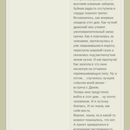
высоким кованым забором,
буйная радость отступила и
сердце охватил трепет.
Вспомнилось, как впервые
увидела этот дом. Как чуткий
драконий нюх уловил
умопомрачительный запах
гречки. Как я помчалась за
экипажем, протиснулась в
уже закрывавшиеся ворота,
пересекла широкий газон и
оказалась под распахнутым
окном кухни. И как прыгнула!
Как залезла в это окно
несмотря на отчаянно
перевешивающую попу. Ну а
потом… случилось лучшее
событие моей жизни –
встреча с Даном.
Теперь мне предстояло
войти в этот дом… ну почти
человеком. И я чуточку
боялась. И не знала, как
себя вести.
Вернее, знала, но в какой-то
момент показалось, что нет.
А трепет превратился в
искреннюю растерянность.