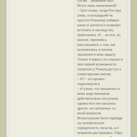
Он же… ребёнком был.
Всего лишь мальчишкой!
– Зато позже, когда Ристарх
умер, а взошедший на
престол Роналкор избавил
меня от регента и позволил
вступить в наследство,
примчались. И… не все, но
многие, принялись
рассказывать о том, как
волновались и писали
прошения в мою защиту.
Только я верить не спешил и
при первой возможности
попросил у Ронала доступ к
секретарским книгам.
– И? – осторожно
подтолкнула я.
– И узнал, что прошения от
моих родственников
действительно поступали,
однако все они касались
других, не связанных со
мной вопросов.
Вспыхнувшая было надежда
на человеческую
порядочность погасла, а я
искренне растерялась. Пару