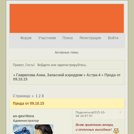
Форум
Участники
Поиск
Регистрация
Войти
Активные темы
Привет, Гость!
Войдите
или
зарегистрируйтесь
.
»
Гаврилова Анна. Запасной аэродром
»
Астра-4
»
Прода от
09.10.15
Страница:
«
1
2
3
Прода от 09.10.15
1
Поделиться
2015-10-
as-gavrilova
09 19:57:57
Администратор
Всем приятного вечера,
и отличных выходных!