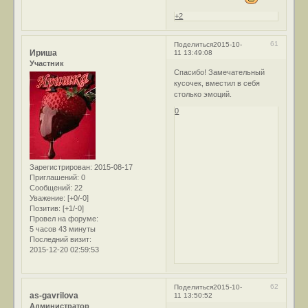
+2
61
Поделиться
2015-10-
Ириша
11 13:49:08
Участник
Спасибо! Замечательный
кусочек, вместил в себя
столько эмоций.
0
Зарегистрирован
: 2015-08-17
Приглашений:
0
Сообщений:
22
Уважение:
[+0/-0]
Позитив:
[+1/-0]
Провел на форуме:
5 часов 43 минуты
Последний визит:
2015-12-20 02:59:53
62
Поделиться
2015-10-
as-gavrilova
11 13:50:52
Администратор