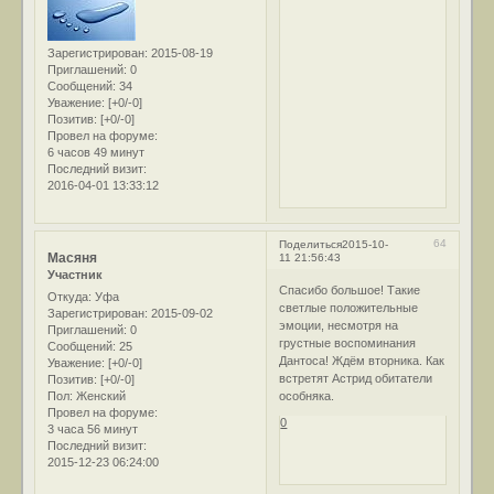
Зарегистрирован
: 2015-08-19
Приглашений:
0
Сообщений:
34
Уважение:
[+0/-0]
Позитив:
[+0/-0]
Провел на форуме:
6 часов 49 минут
Последний визит:
2016-04-01 13:33:12
64
Поделиться
2015-10-
Масяня
11 21:56:43
Участник
Спасибо большое! Такие
Откуда:
Уфа
светлые положительные
Зарегистрирован
: 2015-09-02
эмоции, несмотря на
Приглашений:
0
грустные воспоминания
Сообщений:
25
Дантоса! Ждём вторника. Как
Уважение:
[+0/-0]
встретят Астрид обитатели
Позитив:
[+0/-0]
Пол:
Женский
особняка.
Провел на форуме:
0
3 часа 56 минут
Последний визит:
2015-12-23 06:24:00