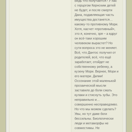
Ведь что получается? У нас
с герцогом Кернским детей
не будет, и после смерти
Дана, подавляющая часть
имущества достанется…
какому-то противному Мори.
Хотя, насчет «противный»,
это я, конечно, зря – а вдруг
он всё-таки хорошим
человеком вырастет? Но
сути вопроса это не меняет.
Всё, что Дантос получил от
родителей, всё, что ещё
заработает, отойдет не
собственному ребенку, а
кузену Мори. Вернее, Мори и
его матери. Дилии!
Осознание этой маленькой
прозаической мысли
заставило до боли сжать
кулаки и стиснуть зубы. Это
неправильно и…
совершенно несправедливо.
Но что мы можем сделать?
Увы, но тут даже боги
бессильны. Биологически
люди и метаморфы не
совместимы. Не