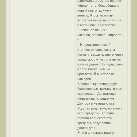
наползала огромная иссиня-
чёрная туча. Она обещала
новый снегопад уже к
вечеру. Что ж, если мы
встретим вечер не в пути, а
в гостинице, я не против.
– Злишься на них? –
наконец, решилась спросить
я.
– На родственников? –
уточнил их светлость, а
после утвердительного кивка
продолжил: – Нет, зла ни на
кого не держу. Но подпускать
к себе ближе, чем на
арбалетный выстрел не
намерен.
Вернон выдал очередную
болезненную гримасу, я тоже
скривилась. Да, ситуация
печальная, но решение
Дантоса мне нравилось.
Родство родством, но всему
есть пределы. В случае
герцога Кернского эти
пределы, безусловно,
достигнуты.
Ещё я испытала толику