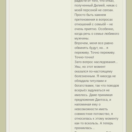
радости от того, что отказ,
полученный Дилией, никак с
моей персоной не связан.
Просто быть камнем
преткновения в вопросах
отношений с семьёй – не
очень приятно. Особенно,
когда речь о семье любимого
мужчины.
Впрочем, меня все равно
обвинять будут, но... я
переживу. Точно переживу.
Точно-точно!
Зато вопрос наследования...
Увы, но этот момент
оказался по-настоящему
болезненным. Я никогда не
обладала титулами и
богатствами, так что поводов
всерьёз задуматься не
имелось. Даже принимая
предложение Дантоса, и
напоминая ему о
невозможности иметь
совместное потомство, я
относилась к этому моменту
как-то вскользь. А теперь
прониклась…