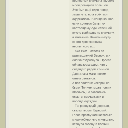
несносный мужчина глубоко
моей реакцией польщен.
Это был ещё один повод
зашипеть, но я всё-таки
сдержалась. В конце концов,
если хочется быть по-
настоящему единственной,
нужно выбирать не мужчину,
а мальчика. Какого-нибудь
юного девственника,
неопытного и…
– Кхе-кхе! – отвлек от
размышлений Вернон, и я
слегка вздрогнула. Просто
обнаружила вдруг, что у
сидящего рядом со мной
Дана глаза магическим
огнем светятся.
А вот золотых искорок не
было! Точнее, может они и
имелись, но оказались
скрыты перчатками и
вообще одеждой.
– Ты рассуждай, дорогая, –
сказал герцог Кернский.
Голос прозвучал настолько
миролюбиво, что я невольно
втянула голову в плечи и