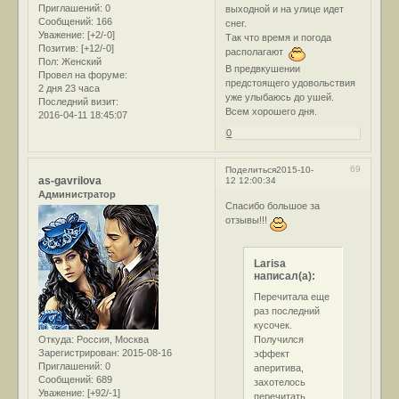
Приглашений:
0
выходной и на улице идет
Сообщений:
166
снег.
Уважение:
[+2/-0]
Так что время и погода
Позитив:
[+12/-0]
располагают
Пол:
Женский
В предвкушении
Провел на форуме:
предстоящего удовольствия
2 дня 23 часа
уже улыбаюсь до ушей.
Последний визит:
Всем хорошего дня.
2016-04-11 18:45:07
0
69
Поделиться
2015-10-
as-gavrilova
12 12:00:34
Администратор
Спасибо большое за
отзывы!!!
Larisa
написал(а):
Перечитала еще
раз последний
кусочек.
Получился
Откуда:
Россия, Москва
Зарегистрирован
: 2015-08-16
эффект
Приглашений:
0
аперитива,
Сообщений:
689
захотелось
Уважение:
[+92/-1]
перечитать