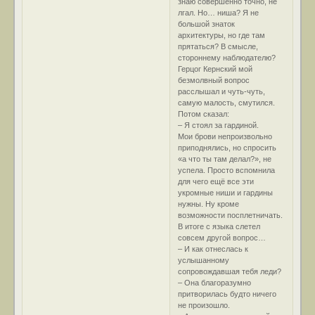
знаю совершенно точно, не
лгал. Но… ниша? Я не
большой знаток
архитектуры, но где там
прятаться? В смысле,
стороннему наблюдателю?
Герцог Кернский мой
безмолвный вопрос
расслышал и чуть-чуть,
самую малость, смутился.
Потом сказал:
– Я стоял за гардиной.
Мои брови непроизвольно
приподнялись, но спросить
«а что ты там делал?», не
успела. Просто вспомнила
для чего ещё все эти
укромные ниши и гардины
нужны. Ну кроме
возможности посплетничать.
В итоге с языка слетел
совсем другой вопрос…
– И как отнеслась к
услышанному
сопровождавшая тебя леди?
– Она благоразумно
притворилась будто ничего
не произошло.