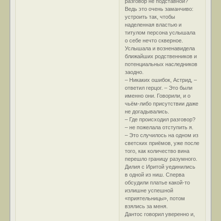
разговор не подставной?
Ведь это очень заманчиво:
устроить так, чтобы
наделенная властью и
титулом персона услышала
о себе нечто скверное.
Услышала и возненавидела
ближайших родственников и
потенциальных наследников
заодно.
– Никаких ошибок, Астрид, –
ответил герцог. – Это были
именно они. Говорили, и о
чьём-либо присутствии даже
не догадывались.
– Где происходил разговор?
– не пожелала отступить я.
– Это случилось на одном из
светских приёмов, уже после
того, как количество вина
перешло границу разумного.
Дилия с Иритой уединились
в одной из ниш. Сперва
обсудили платье какой-то
излишне успешной
«приятельницы», потом
взялись за меня.
Дантос говорил уверенно и,