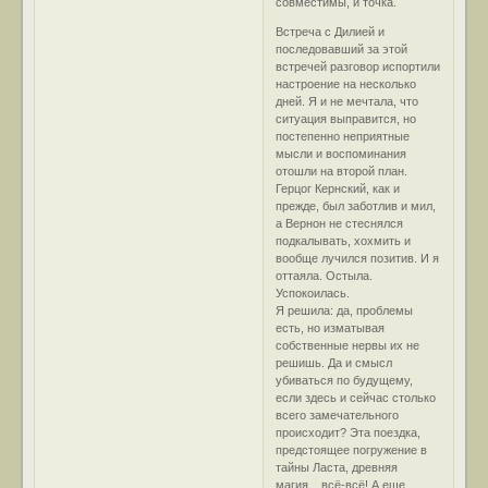
совместимы, и точка.
Встреча с Дилией и
последовавший за этой
встречей разговор испортили
настроение на несколько
дней. Я и не мечтала, что
ситуация выправится, но
постепенно неприятные
мысли и воспоминания
отошли на второй план.
Герцог Кернский, как и
прежде, был заботлив и мил,
а Вернон не стеснялся
подкалывать, хохмить и
вообще лучился позитив. И я
оттаяла. Остыла.
Успокоилась.
Я решила: да, проблемы
есть, но изматывая
собственные нервы их не
решишь. Да и смысл
убиваться по будущему,
если здесь и сейчас столько
всего замечательного
происходит? Эта поездка,
предстоящее погружение в
тайны Ласта, древняя
магия... всё-всё! А еще