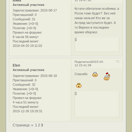
Вика
12 19:47:32
Активный участник
Кстати обитатели особняка: а
Зарегистрирован
: 2015-08-17
Роззи тоже будет? Без неё
Приглашений:
0
никак нельзя! Кто же за
Сообщений:
31
Астрид заступатся будет. А
Уважение:
[+0/-0]
то Вернон в последнее
Позитив:
[+0/-0]
время оборзел.
Провел на форуме:
8 часов 56 минут
0
Последний визит:
2016-04-20 19:11:02
72
Поделиться
2015-10-
Elen
12 22:41:39
Активный участник
Спасибо
Зарегистрирован
: 2015-08-18
Приглашений:
0
Сообщений:
32
Уважение:
[+0/-0]
0
Позитив:
[+0/-0]
Провел на форуме:
4 часа 51 минуту
Последний визит:
2015-12-26 19:29:31
Страница:
«
1
2
3