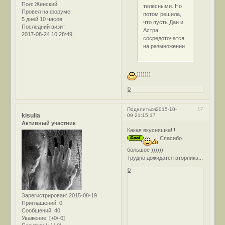
Пол:
Женский
телесными. Но
Провел на форуме:
потом решила,
5 дней 10 часов
что пусть Дан и
Последний визит:
Астра
2017-08-24 10:28:49
сосредоточатся
на размножении.
)))))))
0
17
Поделиться
2015-10-
kisulia
09 21:15:17
Активный участник
Какая вкусняшка!!!
Спасибо
большое ))))))
Трудно дожидатся вторника...
0
Зарегистрирован
: 2015-08-19
Приглашений:
0
Сообщений:
40
Уважение:
[+0/-0]