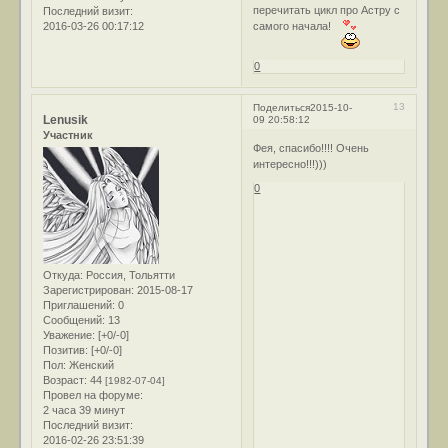
перечитать цикл про Астру с
Последний визит:
2016-03-26 00:17:12
самого начала!
0
13
Поделиться
2015-10-
Lenusik
09 20:58:12
Участник
Фея, спасибо!!!! Очень
интересно!!!)))
0
Откуда:
Россия, Тольятти
Зарегистрирован
: 2015-08-17
Приглашений:
0
Сообщений:
13
Уважение:
[+0/-0]
Позитив:
[+0/-0]
Пол:
Женский
Возраст:
44
[1982-07-04]
Провел на форуме:
2 часа 39 минут
Последний визит:
2016-02-26 23:51:39