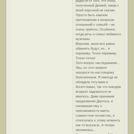
радости от того, что отказ,
полученный Дилией, никак с
моей персоной не связан.
Просто быть камнем
преткновения в вопросах
отношений с семьёй – не
очень приятно. Особенно,
когда речь о семье любимого
мужчины.
Впрочем, меня все равно
обвинять будут, но... я
переживу. Точно переживу.
Точно-точно!
Зато вопрос наследования...
Увы, но этот момент
оказался по-настоящему
болезненным. Я никогда не
обладала титулами и
богатствами, так что поводов
всерьёз задуматься не
имелось. Даже принимая
предложение Дантоса, и
напоминая ему о
невозможности иметь
совместное потомство, я
относилась к этому моменту
как-то вскользь. А теперь
прониклась…