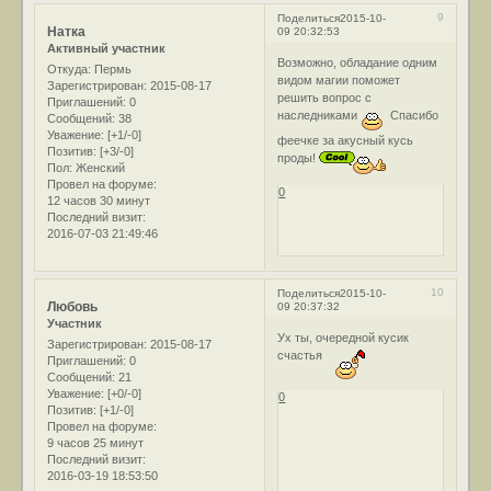
9
Поделиться
2015-10-
Натка
09 20:32:53
Активный участник
Возможно, обладание одним
Откуда:
Пермь
видом магии поможет
Зарегистрирован
: 2015-08-17
решить вопрос с
Приглашений:
0
наследниками
Спасибо
Сообщений:
38
Уважение:
[+1/-0]
феечке за акусный кусь
Позитив:
[+3/-0]
проды!
Пол:
Женский
Провел на форуме:
0
12 часов 30 минут
Последний визит:
2016-07-03 21:49:46
10
Поделиться
2015-10-
Любовь
09 20:37:32
Участник
Ух ты, очередной кусик
Зарегистрирован
: 2015-08-17
счастья
Приглашений:
0
Сообщений:
21
Уважение:
[+0/-0]
0
Позитив:
[+1/-0]
Провел на форуме:
9 часов 25 минут
Последний визит:
2016-03-19 18:53:50