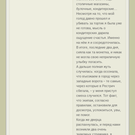
столичные магазины,
булочные, кондитерские…
Несмотря на то, что мой
голод давно прошел и
убивать за тортик я была уже
не готова, мысль о
кондитерских дарила
ощущение счастья. Именно
на нём я и сосредоточилась.
В итоге, последние два дня,
сияла как та монетка, и никак
не могла свою неприличную
улыбку погасить.
А дальше полная жуть
случилась: когда осознала,
что въезжаем в город через
западные ворота – те самые,
через которые в Рестрич
сбегала, – у меня приступ
смеха случился. Тот факт,
что экипаж, согласно
правилам, остановили для
досмотра, успокоиться, увы,
не помог.
Когда же дверца
распахнулась, и перед нами
возникли два очень
знакомых стражника, я