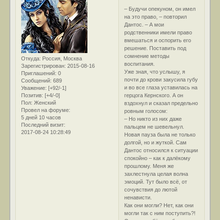
– Будучи опекуном, он имел
на это право, – повторил
Дантос. – А мои
родственники имели право
вмешаться и оспорить его
решение. Поставить под
сомнение методы
Откуда:
Россия, Москва
воспитания.
Зарегистрирован
: 2015-08-16
Уже зная, что услышу, я
Приглашений:
0
почти до крови закусила губу
Сообщений:
689
и во все глаза уставилась на
Уважение:
[+92/-1]
Позитив:
[+4/-0]
герцога Кернского. А он
Пол:
Женский
вздохнул и сказал предельно
Провел на форуме:
ровным голосом:
5 дней 10 часов
– Но никто из них даже
Последний визит:
пальцем не шевельнул.
2017-08-24 10:28:49
Новая пауза была не только
долгой, но и жуткой. Сам
Дантос относился к ситуации
спокойно – как к далёкому
прошлому. Меня же
захлестнула целая волна
эмоций. Тут было всё, от
сочувствия до лютой
ненависти.
Как они могли? Нет, как они
могли так с ним поступить?!