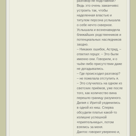
разговор не подставной?
Ведь это очень заманчиво:
устроить так, чтобы
наделенная властью и
титулом персона услышала
о себе нечто скверное.
Услышала и возненавидела
ближайших родственников и
потенциальных наследников
заодно.
– Никаких ошибок, Астрид, –
ответил герцог. – Это были
именно они. Говорили, и о
чьём-либо присутствии даже
не догадывались.
– Где происходил разговор?
– не пожелала отступить я.
– Это случилось на одном из
светских приёмов, уже после
того, как количество вина
перешло границу разумного.
Дилия с Иритой уединились
в одной из ниш. Сперва
обсудили платье какой-то
излишне успешной
«приятельницы», потом
взялись за меня.
Дантос говорил уверенно и,