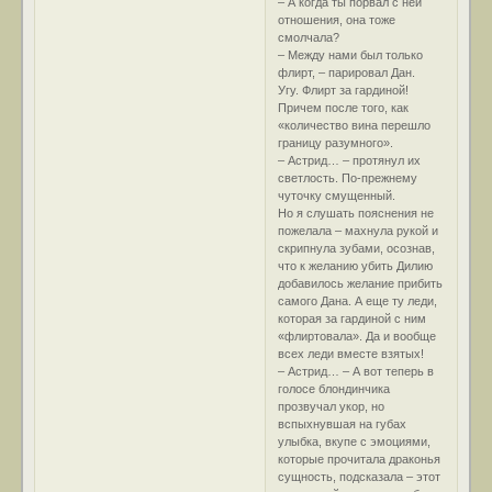
– А когда ты порвал с ней
отношения, она тоже
смолчала?
– Между нами был только
флирт, – парировал Дан.
Угу. Флирт за гардиной!
Причем после того, как
«количество вина перешло
границу разумного».
– Астрид… – протянул их
светлость. По-прежнему
чуточку смущенный.
Но я слушать пояснения не
пожелала – махнула рукой и
скрипнула зубами, осознав,
что к желанию убить Дилию
добавилось желание прибить
самого Дана. А еще ту леди,
которая за гардиной с ним
«флиртовала». Да и вообще
всех леди вместе взятых!
– Астрид… – А вот теперь в
голосе блондинчика
прозвучал укор, но
вспыхнувшая на губах
улыбка, вкупе с эмоциями,
которые прочитала драконья
сущность, подсказала – этот