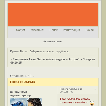
Форум
Участники
Поиск
Регистрация
Войти
Активные темы
Привет, Гость!
Войдите
или
зарегистрируйтесь
.
»
Гаврилова Анна. Запасной аэродром
»
Астра-4
»
Прода от
09.10.15
Страница:
1
2
3
»
Прода от 09.10.15
1
Поделиться
2015-10-
as-gavrilova
09 19:57:57
Администратор
Всем приятного вечера,
и отличных выходных!