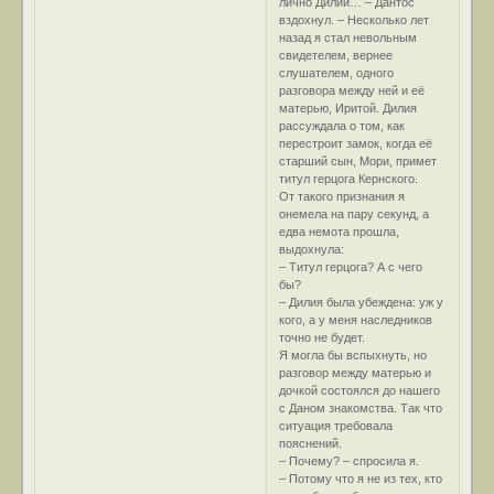
лично Дилии… – Дантос
вздохнул. – Несколько лет
назад я стал невольным
свидетелем, вернее
слушателем, одного
разговора между ней и её
матерью, Иритой. Дилия
рассуждала о том, как
перестроит замок, когда её
старший сын, Мори, примет
титул герцога Кернского.
От такого признания я
онемела на пару секунд, а
едва немота прошла,
выдохнула:
– Титул герцога? А с чего
бы?
– Дилия была убеждена: уж у
кого, а у меня наследников
точно не будет.
Я могла бы вспыхнуть, но
разговор между матерью и
дочкой состоялся до нашего
с Даном знакомства. Так что
ситуация требовала
пояснений.
– Почему? – спросила я.
– Потому что я не из тех, кто