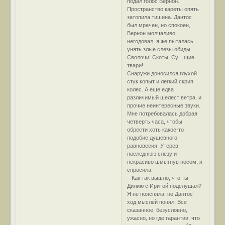
подал голос Вернон.
Пространство кареты опять
затопила тишина. Дантос
был мрачен, но спокоен,
Вернон молчаливо
негодовал, я же пыталась
унять злые слезы обиды.
Сволочи! Скоты! Су…щие
твари!
Снаружи доносился глухой
стук копыт и легкий скрип
колес. А еще едва
различимый шелест ветра, и
прочие неинтересные звуки.
Мне потребовалась добрая
четверть часа, чтобы
обрести хоть какое-то
подобие душевного
равновесия. Утерев
последнюю слезу и
некрасиво шмыгнув носом, я
спросила:
– Как так вышло, что ты
Дилию с Иритой подслушал?
Я не поясняла, но Дантос
ход мыслей понял. Все
сказанное, безусловно,
ужасно, но где гарантии, что