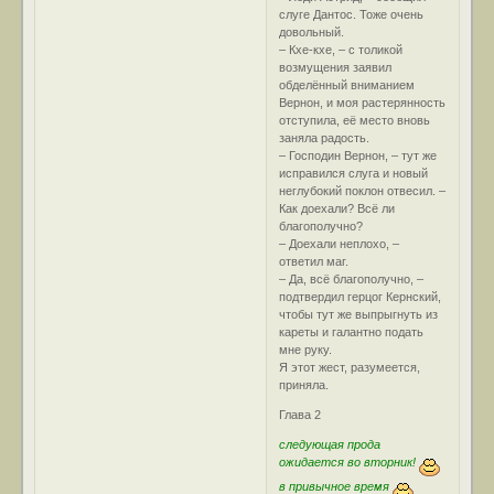
слуге Дантос. Тоже очень
довольный.
– Кхе-кхе, – с толикой
возмущения заявил
обделённый вниманием
Вернон, и моя растерянность
отступила, её место вновь
заняла радость.
– Господин Вернон, – тут же
исправился слуга и новый
неглубокий поклон отвесил. –
Как доехали? Всё ли
благополучно?
– Доехали неплохо, –
ответил маг.
– Да, всё благополучно, –
подтвердил герцог Кернский,
чтобы тут же выпрыгнуть из
кареты и галантно подать
мне руку.
Я этот жест, разумеется,
приняла.
Глава 2
следующая прода
ожидается во вторник!
в привычное время