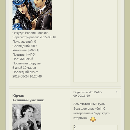
Откуда:
Россия, Москва
Зарегистрирован
: 2015-08-16
Приглашений:
0
Сообщений:
689
Уважение:
[+92/-1]
Позитив:
[+4/-0]
Пол:
Женский
Провел на форуме:
5 дней 10 часов
Последний визит:
2017-08-24 10:28:49
6
Поделиться
2015-10-
Юрчак
09 20:16:50
Активный участник
Замечательный кусь!
Большое спасибо!!! С
нетерпением буду ждать
вторника...
0