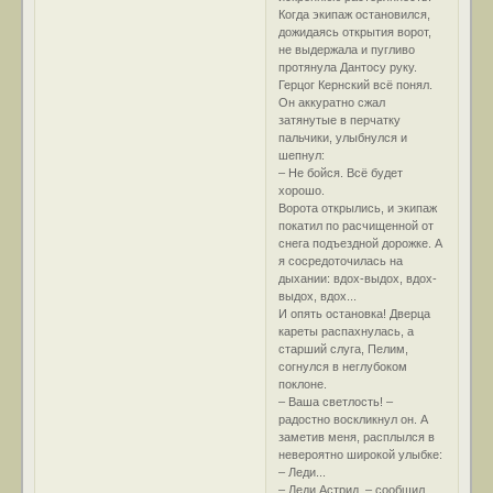
Когда экипаж остановился,
дожидаясь открытия ворот,
не выдержала и пугливо
протянула Дантосу руку.
Герцог Кернский всё понял.
Он аккуратно сжал
затянутые в перчатку
пальчики, улыбнулся и
шепнул:
– Не бойся. Всё будет
хорошо.
Ворота открылись, и экипаж
покатил по расчищенной от
снега подъездной дорожке. А
я сосредоточилась на
дыхании: вдох-выдох, вдох-
выдох, вдох...
И опять остановка! Дверца
кареты распахнулась, а
старший слуга, Пелим,
согнулся в неглубоком
поклоне.
– Ваша светлость! –
радостно воскликнул он. А
заметив меня, расплылся в
невероятно широкой улыбке:
– Леди...
– Леди Астрид, – сообщил