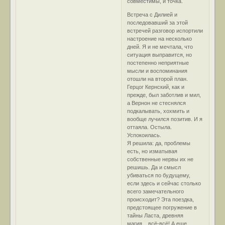
совместимы, и точка.
Встреча с Дилией и
последовавший за этой
встречей разговор испортили
настроение на несколько
дней. Я и не мечтала, что
ситуация выправится, но
постепенно неприятные
мысли и воспоминания
отошли на второй план.
Герцог Кернский, как и
прежде, был заботлив и мил,
а Вернон не стеснялся
подкалывать, хохмить и
вообще лучился позитив. И я
оттаяла. Остыла.
Успокоилась.
Я решила: да, проблемы
есть, но изматывая
собственные нервы их не
решишь. Да и смысл
убиваться по будущему,
если здесь и сейчас столько
всего замечательного
происходит? Эта поездка,
предстоящее погружение в
тайны Ласта, древняя
магия... всё-всё! А еще