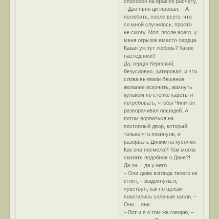
способен на брак по расчету,
– Дан явно цитировал. – А
полюбить, после всего, что
со мной случилось, просто
не смогу. Мол, после всего, у
меня огрызок вместо сердца.
Какая уж тут любовь? Какие
наследники?
Да, герцог Кернский,
безусловно, цитировал, и эти
слова вызвали бешеное
желание вскочить, жахнуть
кулаком по стенке кареты и
потребовать, чтобы Чинитон
разворачивал лошадей. А
потом ворваться на
постоялый двор, который
только что покинули, и
разорвать Дилию на кусочки.
Как она посмела?! Как могла
сказать подобное о Дане?!
Да он… да у него…
– Они даже взгляда твоего не
стоят, – выдохнула я,
чувствуя, как по щекам
покатились соленые капли. –
Они… они…
– Вот и я о том же говорю, –