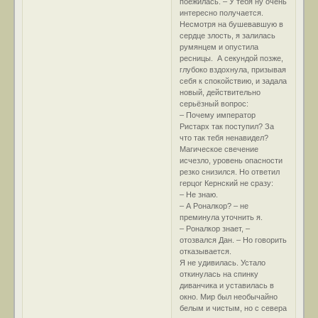
поёжилась. – У тебя ну очень
интересно получается.
Несмотря на бушевавшую в
сердце злость, я залилась
румянцем и опустила
ресницы. А секундой позже,
глубоко вздохнула, призывая
себя к спокойствию, и задала
новый, действительно
серьёзный вопрос:
– Почему император
Ристарх так поступил? За
что так тебя ненавидел?
Магическое свечение
исчезло, уровень опасности
резко снизился. Но ответил
герцог Кернский не сразу:
– Не знаю.
– А Роналкор? – не
преминула уточнить я.
– Роналкор знает, –
отозвался Дан. – Но говорить
отказывается.
Я не удивилась. Устало
откинулась на спинку
диванчика и уставилась в
окно. Мир был необычайно
белым и чистым, но с севера