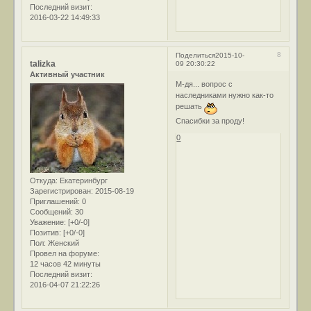
Последний визит:
2016-03-22 14:49:33
8
Поделиться
2015-10-
talizka
09 20:30:22
Активный участник
М-дя... вопрос с
наследниками нужно как-то
решать
Спасибки за проду!
0
Откуда:
Екатеринбург
Зарегистрирован
: 2015-08-19
Приглашений:
0
Сообщений:
30
Уважение:
[+0/-0]
Позитив:
[+0/-0]
Пол:
Женский
Провел на форуме:
12 часов 42 минуты
Последний визит:
2016-04-07 21:22:26