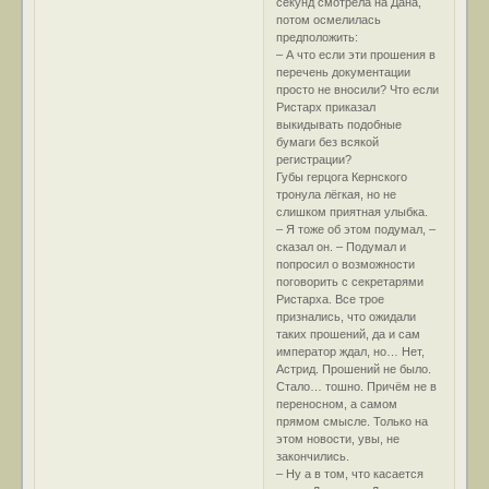
секунд смотрела на Дана,
потом осмелилась
предположить:
– А что если эти прошения в
перечень документации
просто не вносили? Что если
Ристарх приказал
выкидывать подобные
бумаги без всякой
регистрации?
Губы герцога Кернского
тронула лёгкая, но не
слишком приятная улыбка.
– Я тоже об этом подумал, –
сказал он. – Подумал и
попросил о возможности
поговорить с секретарями
Ристарха. Все трое
признались, что ожидали
таких прошений, да и сам
император ждал, но… Нет,
Астрид. Прошений не было.
Стало… тошно. Причём не в
переносном, а самом
прямом смысле. Только на
этом новости, увы, не
закончились.
– Ну а в том, что касается