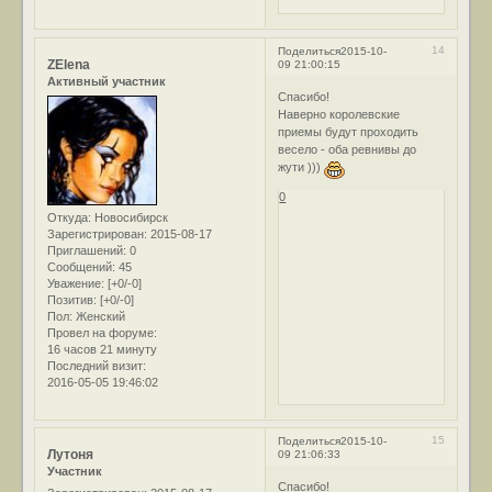
14
Поделиться
2015-10-
ZElena
09 21:00:15
Активный участник
Спасибо!
Наверно королевские
приемы будут проходить
весело - оба ревнивы до
жути )))
0
Откуда:
Новосибирск
Зарегистрирован
: 2015-08-17
Приглашений:
0
Сообщений:
45
Уважение:
[+0/-0]
Позитив:
[+0/-0]
Пол:
Женский
Провел на форуме:
16 часов 21 минуту
Последний визит:
2016-05-05 19:46:02
15
Поделиться
2015-10-
Лутоня
09 21:06:33
Участник
Спасибо!