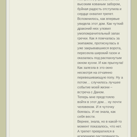
высоким кованым забором,
буйная радость отступила и
сердце охватил трепет.
Вспомнилось, как впервые
увидела этот дом. Как чуткий
драконий нюх уловил
умопомрачительный запах
гречки. Как я помчалась за
экипажем, протиснулась в
уже закрывавшиеся ворота,
пересекла широкий газон и
оказалась под распахнутым
окном кухни. И как прыгнула!
Как залезла в это окно
несмотря на отчаянно
перевешивающую попу. Ну а
потом… случилось лучшее
событие моей жизни –
встреча с Даном.
Теперь мне предстояло
войти в этот дом… ну почти
человеком. И я чуточку
боялась. И не знала, как
себя вести.
Вернее, знала, но в какой-то
момент показалось, что нет.
А трепет превратился в
искреннюю растерянность.