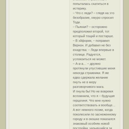
попыталась скатиться в
истерику.
– Что с леди? – глядя на это
безобразие, хмуро спросил
Тоди.
– Пьяная? – осторожно
предположил второй, тот
который тощий и постарше.
– В эйфории, – поправил
Вернон. И добавил не без
ехидства: – Леди впервые в
столице. Радуется,
успокоиться не может.
– А-а-а… – дружно
протянули упустившие меня
некогда стражники. Я же
едва сдержала желание
пнуть не в меру
разговорчивого мага.
И пнула бы! Но не вовремя
вспомнила, что я – будущая
герцогиня. Что мне нужно
соответствовать и вообще…
А вот немного позже, когда
поколесили по заснеженному
городу и в окошке показался
знакомый особняк новой
постройки, укрывшийся за