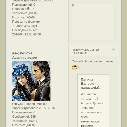
Зарегистрирован
: 2015-08-17
Приглашений:
0
0
Сообщений:
27
Уважение:
[+0/-0]
Позитив:
[+0/-0]
Провел на форуме:
7 часов 36 минут
Последний визит:
2016-04-12 05:48:36
16
Поделиться
2015-10-
as-gavrilova
09 21:07:41
Администратор
Спасибо большое за отзывы!
))))
Панина
Валерия
написал(а):
Я сначала
хотела чтоб
Астра с Делией
Откуда:
Россия, Москва
нечаянно
Зарегистрирован
: 2015-08-16
встретились и
Приглашений:
0
Сообщений:
689
дело
Уважение:
[+92/-1]
закончилось
Позитив:
[+4/-0]
тяжкими