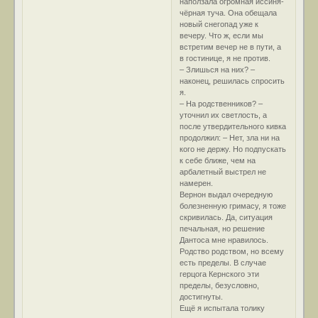
наползала огромная иссиня-
чёрная туча. Она обещала
новый снегопад уже к
вечеру. Что ж, если мы
встретим вечер не в пути, а
в гостинице, я не против.
– Злишься на них? –
наконец, решилась спросить
я.
– На родственников? –
уточнил их светлость, а
после утвердительного кивка
продолжил: – Нет, зла ни на
кого не держу. Но подпускать
к себе ближе, чем на
арбалетный выстрел не
намерен.
Вернон выдал очередную
болезненную гримасу, я тоже
скривилась. Да, ситуация
печальная, но решение
Дантоса мне нравилось.
Родство родством, но всему
есть пределы. В случае
герцога Кернского эти
пределы, безусловно,
достигнуты.
Ещё я испытала толику