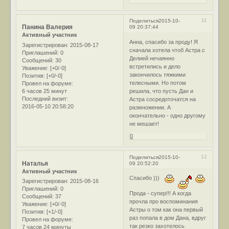
11
Поделиться
2015-10-
Панина Валерия
09 20:37:44
Активный участник
Анна, спасибо за проду! Я
Зарегистрирован
: 2015-08-17
сначала хотела чтоб Астра с
Приглашений:
0
Делией нечаянно
Сообщений:
30
встретились и дело
Уважение:
[+0/-0]
закончилось тяжкими
Позитив:
[+0/-0]
телесными. Но потом
Провел на форуме:
6 часов 25 минут
решила, что пусть Дан и
Последний визит:
Астра сосредоточатся на
2016-05-10 20:58:20
размножении. А
окончательно - одно другому
не мешает!
0
12
Поделиться
2015-10-
Наталья
09 20:52:20
Активный участник
Спасибо )))
Зарегистрирован
: 2015-08-16
Приглашений:
0
Прода - супер!!! А когда
Сообщений:
37
прочла про воспоминания
Уважение:
[+0/-0]
Астры о том как она первый
Позитив:
[+1/-0]
раз попала в дом Дана, вдруг
Провел на форуме:
так резко захотелось
7 часов 24 минуты