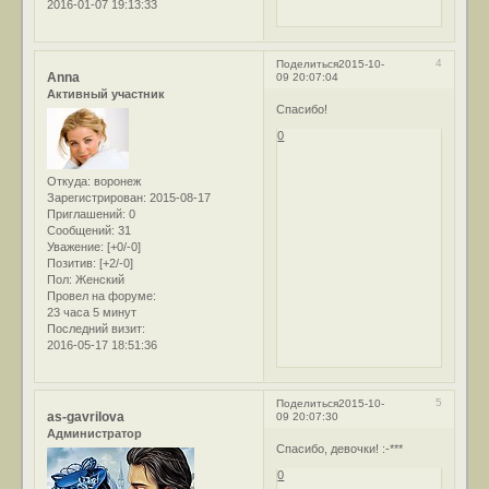
2016-01-07 19:13:33
4
Поделиться
2015-10-
Anna
09 20:07:04
Активный участник
Спасибо!
0
Откуда:
воронеж
Зарегистрирован
: 2015-08-17
Приглашений:
0
Сообщений:
31
Уважение:
[+0/-0]
Позитив:
[+2/-0]
Пол:
Женский
Провел на форуме:
23 часа 5 минут
Последний визит:
2016-05-17 18:51:36
5
Поделиться
2015-10-
as-gavrilova
09 20:07:30
Администратор
Спасибо, девочки! :-***
0