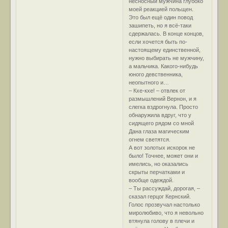
несносный мужчина глубоко
моей реакцией польщен.
Это был ещё один повод
зашипеть, но я всё-таки
сдержалась. В конце концов,
если хочется быть по-
настоящему единственной,
нужно выбирать не мужчину,
а мальчика. Какого-нибудь
юного девственника,
неопытного и…
– Кхе-кхе! – отвлек от
размышлений Вернон, и я
слегка вздрогнула. Просто
обнаружила вдруг, что у
сидящего рядом со мной
Дана глаза магическим
огнем светятся.
А вот золотых искорок не
было! Точнее, может они и
имелись, но оказались
скрыты перчатками и
вообще одеждой.
– Ты рассуждай, дорогая, –
сказал герцог Кернский.
Голос прозвучал настолько
миролюбиво, что я невольно
втянула голову в плечи и