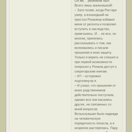
Он же… ребёнком был.
Всего лишь мальчишкой!
– Зато позже, когда Ристарх
умер, а взошедший на
престол Роналкор избавил
меня от регента и позволил
вступить в наследство,
примчались. И… не все, но
многие, принялись
рассказывать о том, как
волновались и писали
прошения в мою защиту.
Только я верить не спешил и
при первой возможности
попросил у Ронала доступ к
секретарским книгам.
– И? – осторожно
подтолкнула я.
– И узнал, что прошения от
моих родственников
действительно поступали,
однако все они касались
других, не связанных со
мной вопросов.
Вспыхнувшая было надежда
на человеческую
порядочность погасла, а я
искренне растерялась. Пару