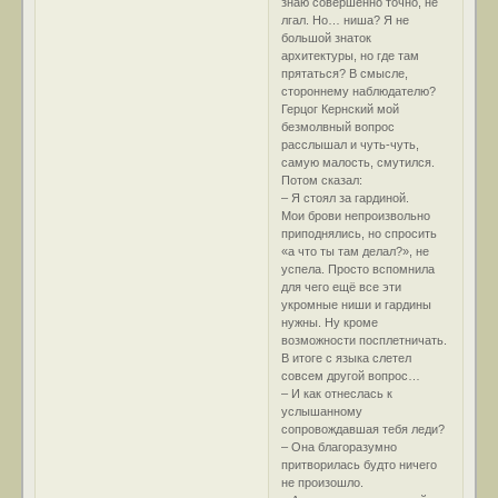
знаю совершенно точно, не
лгал. Но… ниша? Я не
большой знаток
архитектуры, но где там
прятаться? В смысле,
стороннему наблюдателю?
Герцог Кернский мой
безмолвный вопрос
расслышал и чуть-чуть,
самую малость, смутился.
Потом сказал:
– Я стоял за гардиной.
Мои брови непроизвольно
приподнялись, но спросить
«а что ты там делал?», не
успела. Просто вспомнила
для чего ещё все эти
укромные ниши и гардины
нужны. Ну кроме
возможности посплетничать.
В итоге с языка слетел
совсем другой вопрос…
– И как отнеслась к
услышанному
сопровождавшая тебя леди?
– Она благоразумно
притворилась будто ничего
не произошло.