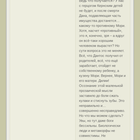
Ведь что получается? У нас
с герцогом Кернским детей
не будет, и после смерти
Дана, подавляющая часть
имущества достанется…
какому-то противному Мори.
Хотя, насчет «противный»,
это я, конечно, зря – а вдруг
он всё-таки хорошим
человеком вырастет? Но
сути вопроса это не меняет.
Всё, что Дантос получил от
родителей, всё, что ещё
заработает, отойдет не
собственному ребенку, а
кузену Мори. Вернее, Мори и
его матери. Дилии!
Осознание этой маленькой
прозаической мысли
заставило до боли сжать
кулаки и стиснуть зубы. Это
неправильно и…
совершенно несправедливо.
Но что мы можем сделать?
Увы, но тут даже боги
бессильны. Биологически
люди и метаморфы не
совместимы. Не