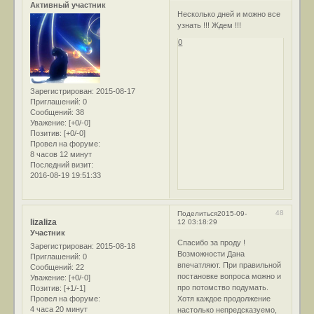
Активный участник
Несколько дней и можно все
узнать !!! Ждем !!!
0
Зарегистрирован
: 2015-08-17
Приглашений:
0
Сообщений:
38
Уважение:
[+0/-0]
Позитив:
[+0/-0]
Провел на форуме:
8 часов 12 минут
Последний визит:
2016-08-19 19:51:33
48
Поделиться
2015-09-
lizaliza
12 03:18:29
Участник
Спасибо за проду !
Зарегистрирован
: 2015-08-18
Возможности Дана
Приглашений:
0
впечатляют. При правильной
Сообщений:
22
постановке вопроса можно и
Уважение:
[+0/-0]
про потомство подумать.
Позитив:
[+1/-1]
Хотя каждое продолжение
Провел на форуме:
4 часа 20 минут
настолько непредсказуемо,