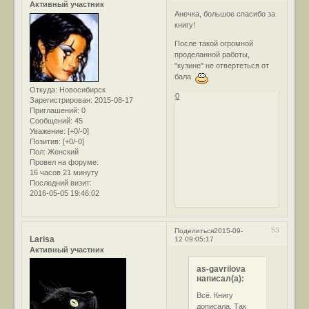
Активный участник
Анечка, большое спасибо за
книгу!
После такой огромной
проделанной работы,
"кузине" не отвертеться от
бала
Откуда:
Новосибирск
0
Зарегистрирован
: 2015-08-17
Приглашений:
0
Сообщений:
45
Уважение:
[+0/-0]
Позитив:
[+0/-0]
Пол:
Женский
Провел на форуме:
16 часов 21 минуту
Последний визит:
2016-05-05 19:46:02
53
Поделиться
2015-09-
Larisa
12 09:05:17
Активный участник
as-gavrilova
написал(а):
Всё. Книгу
дописала. Так