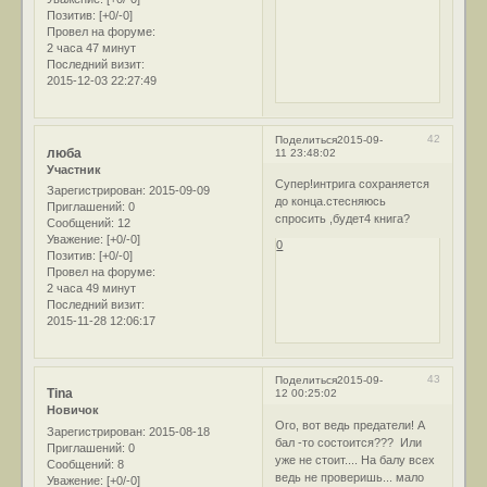
Позитив:
[+0/-0]
Провел на форуме:
2 часа 47 минут
Последний визит:
2015-12-03 22:27:49
42
Поделиться
2015-09-
люба
11 23:48:02
Участник
Супер!интрига сохраняется
Зарегистрирован
: 2015-09-09
до конца.стесняюсь
Приглашений:
0
спросить ,будет4 книга?
Сообщений:
12
Уважение:
[+0/-0]
0
Позитив:
[+0/-0]
Провел на форуме:
2 часа 49 минут
Последний визит:
2015-11-28 12:06:17
43
Поделиться
2015-09-
Tina
12 00:25:02
Новичок
Ого, вот ведь предатели! А
Зарегистрирован
: 2015-08-18
бал -то состоится??? Или
Приглашений:
0
уже не стоит.... На балу всех
Сообщений:
8
ведь не проверишь... мало
Уважение:
[+0/-0]