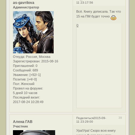
as-gavrilova
11 23:17:56
Администратор
Всё. Книгу дописала. Так что
15 на ПМ будет точно
0
Откуда:
Россия, Москва
Зарегистрирован
: 2015-08-16
Приглашений:
0
Сообщений:
689
Уважение:
[+92/-1]
Позитив:
[+4/-0]
Пол:
Женский
Провел на форуме:
5 дней 10 часов
Последний визит:
2017-08-24 10:28:49
38
Поделиться
2015-09-
Алена ГАВ
11 23:29:00
Участник
Ура!Ура! Скоро всю книгу