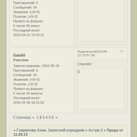
Приглашений:
0
Сообщений:
34
Уважение:
[+0/-0]
Позитив:
[+0/-0]
Провел на форуме:
6 часов 49 минут
Последний визит:
2016-04-01 13:33:12
60
Поделиться
2015-09-
Gala60
12 15:57:39
Участник
Спасибо!
Зарегистрирован
: 2015-08-19
Приглашений:
0
0
Сообщений:
19
Уважение:
[+0/-0]
Позитив:
[+0/-0]
Провел на форуме:
5 часов 34 минуты
Последний визит:
2016-04-06 16:21:02
Страница:
«
1
2
3
4
5
6
»
»
Гаврилова Анна. Запасной аэродром
»
Астра-3
»
Прода от
11.09.15