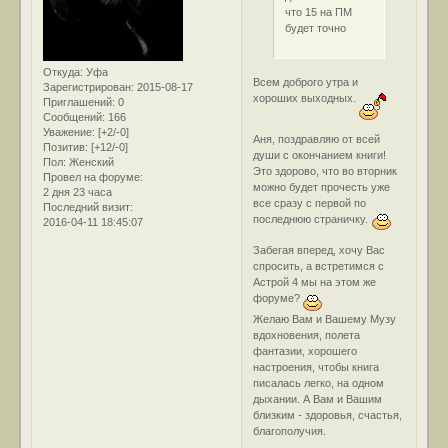
что 15 на ПМ
будет точно
Откуда:
Уфа
Всем доброго утра и
Зарегистрирован
: 2015-08-17
хороших выходных.
Приглашений:
0
Сообщений:
166
Уважение:
[+2/-0]
Аня, поздравляю от всей
Позитив:
[+12/-0]
души с окончанием книги!
Пол:
Женский
Это здорово, что во вторник
Провел на форуме:
можно будет прочесть уже
2 дня 23 часа
все сразу с первой по
Последний визит:
последнюю страничку.
2016-04-11 18:45:07
Забегая вперед, хочу Вас
спросить, а встретимся с
Астрой 4 мы на этом же
форуме?
Желаю Вам и Вашему Музу
вдохновения, полета
фантазии, хорошего
настроения, чтобы книга
писалась легко, на одном
дыхании. А Вам и Вашим
близким - здоровья, счастья,
благополучия.