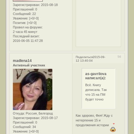
Зарегистрирован
: 2015-08-18
Приглашений:
0
Сообщений:
22
Уважение:
[+0/-0]
Позитив:
[+0/-0]
Провел на форуме:
2 часа 45 минут
Последний визит:
2016-06-05 11:47:28
56
Поделиться
2015-09-
madlena14
12 13:40:04
Активный участник
as-gavrilova
написал(а):
Всё. Книгу
дописала. Так
что 15 на ПМ
будет точно
Откуда:
Россия, Белгород
Как здорово, Фея! Жду с
Зарегистрирован
: 2015-08-17
нетерпение 15 и
Приглашений:
0
продолжения истории
Сообщений:
34
Уважение:
[+0/-0]