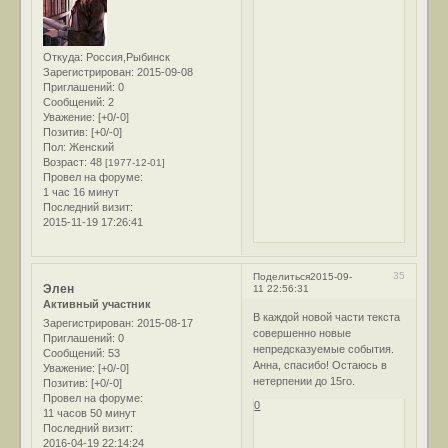
Откуда:
Россия,Рыбинск
Зарегистрирован
: 2015-09-08
Приглашений:
0
Сообщений:
2
Уважение:
[+0/-0]
Позитив:
[+0/-0]
Пол:
Женский
Возраст:
48
[1977-12-01]
Провел на форуме:
1 час 16 минут
Последний визит:
2015-11-19 17:26:41
35
Поделиться
2015-09-
Элен
11 22:56:31
Активный участник
В каждой новой части текста
Зарегистрирован
: 2015-08-17
совершенно новые
Приглашений:
0
непредсказуемые события.
Сообщений:
53
Анна, спасибо! Остаюсь в
Уважение:
[+0/-0]
нетерпении до 15го.
Позитив:
[+0/-0]
Провел на форуме:
0
11 часов 50 минут
Последний визит:
2016-04-19 22:14:24