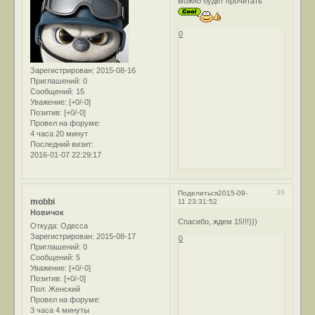
можно будет прочитать
0
Зарегистрирован
: 2015-08-16
Приглашений:
0
Сообщений:
15
Уважение:
[+0/-0]
Позитив:
[+0/-0]
Провел на форуме:
4 часа 20 минут
Последний визит:
2016-01-07 22:29:17
39
Поделиться
2015-09-
mobbi
11 23:31:52
Новичок
Спасибо, ждем 15!!!)))
Откуда:
Одесса
Зарегистрирован
: 2015-08-17
0
Приглашений:
0
Сообщений:
5
Уважение:
[+0/-0]
Позитив:
[+0/-0]
Пол:
Женский
Провел на форуме:
3 часа 4 минуты