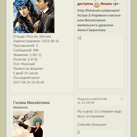
доступна
Искать тут -
http://feisovet.ru/магазин/
Астра-3-Упрямое-счастье-
или-Воспитание-
маленького-дракона-
Анна-Гаврилова
Откуда:
Россия, Москва
+2
Зарегистрирован
: 2015-08-16
Приглашений:
0
Сообщений:
689
Уважение:
[+92/-1]
Позитив:
[+4/-0]
Пол:
Женский
Провел на форуме:
5 дней 10 часов
Последний визит:
2017-08-24 10:28:49
31
Поделиться
2015-09-
Галина Михайловна
11 22:29:08
Новичок
Ну и дела. Со словами надо
быть осторожнее.
Спасибо большое!
0