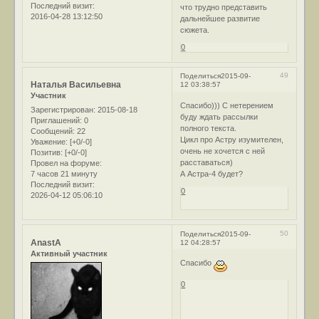
Последний визит:
что трудно представить
2016-04-28 13:12:50
дальнейшее развитие
сюжета.
0
49
Поделиться
2015-09-
Наталья Васильевна
12 03:38:57
Участник
Спасибо))) С нетерением
Зарегистрирован
: 2015-08-18
буду ждать рассылки
Приглашений:
0
полного текста.
Сообщений:
22
Цикл про Астру изумителен,
Уважение:
[+0/-0]
очень не хочется с ней
Позитив:
[+0/-0]
расставаться)
Провел на форуме:
7 часов 21 минуту
А Астра-4 будет?
Последний визит:
0
2026-04-12 05:06:10
50
Поделиться
2015-09-
AnastA
12 04:28:57
Активный участник
Спасибо
0