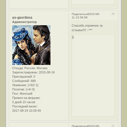
36
Поделиться
2015-09-
as-gavrilova
11 22:59:58
Администратор
Спасибо огромное за
отзывы!!!! :-***
0
Откуда:
Россия, Москва
Зарегистрирован
: 2015-08-16
Приглашений:
0
Сообщений:
689
Уважение:
[+92/-1]
Позитив:
[+4/-0]
Пол:
Женский
Провел на форуме:
5 дней 10 часов
Последний визит:
2017-08-24 10:28:49
37
Поделиться
2015-09-