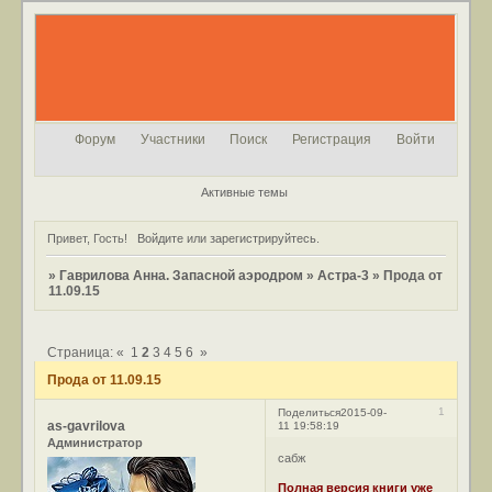
Форум
Участники
Поиск
Регистрация
Войти
Активные темы
Привет, Гость!
Войдите
или
зарегистрируйтесь
.
»
Гаврилова Анна. Запасной аэродром
»
Астра-3
»
Прода от
11.09.15
Страница:
«
1
2
3
4
5
6
»
Прода от 11.09.15
1
Поделиться
2015-09-
as-gavrilova
11 19:58:19
Администратор
сабж
Полная версия книги уже