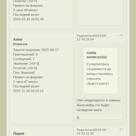
Позитив:
[+0/-0]
Провел на форуме:
3 часа 49 минут
Последний визит:
2016-03-18 16:51:49
46
Поделиться
2015-09-
Анни
12 02:26:04
Новичок
Зарегистрирован
: 2015-08-17
люба
Приглашений:
0
написал(а):
Сообщений:
7
Уважение:
[+0/-0]
Супер!интрига
Позитив:
[+0/-0]
сохраняется до
Пол:
Женский
конца.стесняюсь
Провел на форуме:
спросить
2 часа 47 минут
,будет4 книга?
Последний визит:
2015-11-16 16:10:12
Уже неоднократно в коммах
была инфа,что будет
четвертая книга
0
47
Поделиться
2015-09-
Лидия
12 03:11:34