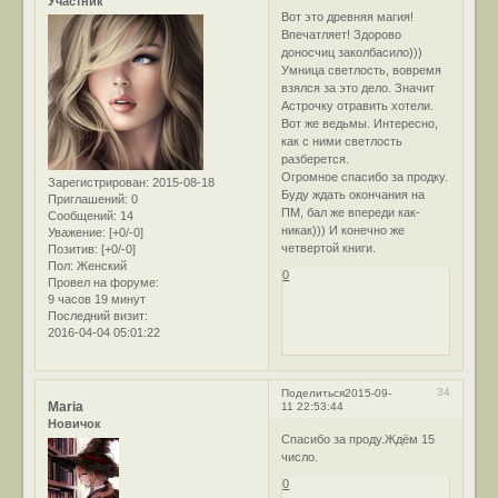
Участник
Вот это древняя магия!
Впечатляет! Здорово
доносчиц заколбасило)))
Умница светлость, вовремя
взялся за это дело. Значит
Астрочку отравить хотели.
Вот же ведьмы. Интересно,
как с ними светлость
разберется.
Огромное спасибо за продку.
Зарегистрирован
: 2015-08-18
Буду ждать окончания на
Приглашений:
0
ПМ, бал же впереди как-
Сообщений:
14
никак))) И конечно же
Уважение:
[+0/-0]
четвертой книги.
Позитив:
[+0/-0]
Пол:
Женский
0
Провел на форуме:
9 часов 19 минут
Последний визит:
2016-04-04 05:01:22
34
Поделиться
2015-09-
Maria
11 22:53:44
Новичок
Спасибо за проду.Ждём 15
число.
0