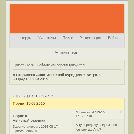
Форум
Участники
Поиск
Регистрация
Войти
Активные темы
Привет, Гость!
Войдите
или
зарегистрируйтесь
.
»
Гаврилова Анна. Запасной аэродром
»
Астра-3
»
Прода_15.08.2015
Страница:
«
1
2
3
4
5
»
Прода_15.08.2015
61
Поделиться
2015-08-
Бордо К.
17 13:37:06
Активный участник
А тут прода бу выдаваться
Зарегистрирован
: 2015-08-17
как всегда, Ань?
Приглашений:
0