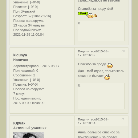
сама...надеюсь не выгонят
Уважение:
[+0/-0]
Позитив:
[+0/-0]
Спасибо за проду Фей
Пол:
Женский
Возраст:
62
[1964-02-16]
Провел на форуме:
0
13 часов 34 минуты
Последний визит:
2021-11-29 11:00:04
70
Поделиться
2015-08-
kicunya
17 16:16:39
Новичок
Спасибо за проду
Зарегистрирован
: 2015-08-17
Приглашений:
0
Дан - мой идеал, только жаль
Сообщений:
2
таких не бывает
Уважение:
[+0/-0]
Позитив:
[+0/-0]
0
Провел на форуме:
7 минут
Последний визит:
2015-09-09 10:48:09
71
Поделиться
2015-08-
Юрчак
17 16:18:34
Активный участник
Анна, большое спасибо за
приглашение и за проду!