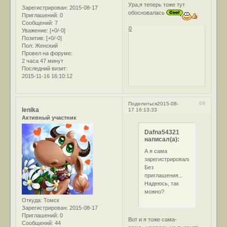
Ура,я теперь тоже тут
Зарегистрирован
: 2015-08-17
обосновалась
Приглашений:
0
Сообщений:
7
0
Уважение:
[+0/-0]
Позитив:
[+0/-0]
Пол:
Женский
Провел на форуме:
2 часа 47 минут
Последний визит:
2015-11-16 16:10:12
69
Поделиться
2015-08-
lenika
17 16:13:33
Активный участник
Dafna54321
написал(а):
А я сама
зарегистрировалась(
Без
приглашения...
Надеюсь, так
можно?
Откуда:
Томск
Зарегистрирован
: 2015-08-17
Приглашений:
0
Вот и я тоже сама-
Сообщений:
44