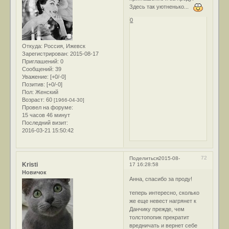
Здесь так уютненько...
0
Откуда:
Россия, Ижевск
Зарегистрирован
: 2015-08-17
Приглашений:
0
Сообщений:
39
Уважение:
[+0/-0]
Позитив:
[+0/-0]
Пол:
Женский
Возраст:
60
[1966-04-30]
Провел на форуме:
15 часов 46 минут
Последний визит:
2016-03-21 15:50:42
72
Поделиться
2015-08-
Kristi
17 16:28:58
Новичок
Анна, спасибо за проду!
теперь интересно, сколько
же еще невест нагрянет к
Данчику прежде, чем
толстопопик прекратит
вредничать и вернет себе