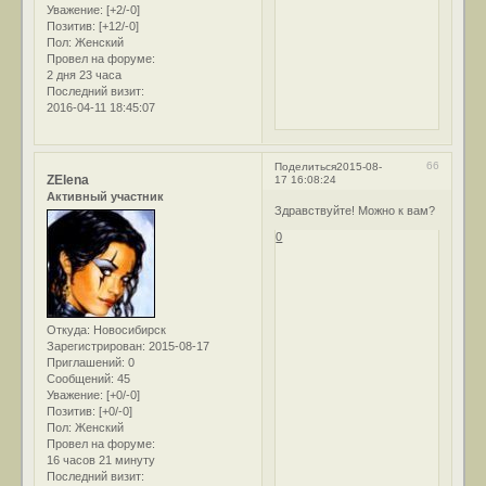
Уважение:
[+2/-0]
Позитив:
[+12/-0]
Пол:
Женский
Провел на форуме:
2 дня 23 часа
Последний визит:
2016-04-11 18:45:07
66
Поделиться
2015-08-
ZElena
17 16:08:24
Активный участник
Здравствуйте! Можно к вам?
0
Откуда:
Новосибирск
Зарегистрирован
: 2015-08-17
Приглашений:
0
Сообщений:
45
Уважение:
[+0/-0]
Позитив:
[+0/-0]
Пол:
Женский
Провел на форуме:
16 часов 21 минуту
Последний визит: