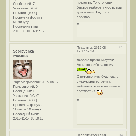
прелесть. Толстопопик
Сообщений:
7
быстро разберется со всеми
Уважение:
[+0/-0]
дамочками. Ещё раз
Позитив:
[+0/-0]
спасибо.
Провел на форуме:
51 минуту
0
Последний визит:
2016-06-10 14:19:16
81
Поделиться
2015-08-
Scorpychka
17 17:52:34
Участник
Доброго времени суток!
Анна, спасибо за проду!
С нетерпением буду ждать
следующей встречи с
Зарегистрирован
: 2015-08-17
любимым толстопопиком и
Приглашений:
0
Сообщений:
13
светлостью
Уважение:
[+0/-0]
Позитив:
[+6/-0]
0
Провел на форуме:
11 часов 30 минут
Последний визит:
2015-11-14 18:19:10
82
Поделиться
2015-08-