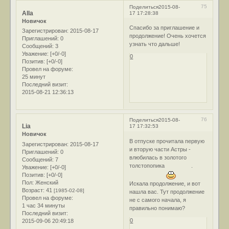
75
Поделиться
2015-08-
Alla
17 17:28:38
Новичок
Спасибо за приглашение и
Зарегистрирован
: 2015-08-17
продолжение! Очень хочется
Приглашений:
0
узнать что дальше!
Сообщений:
3
Уважение:
[+0/-0]
0
Позитив:
[+0/-0]
Провел на форуме:
25 минут
Последний визит:
2015-08-21 12:36:13
76
Поделиться
2015-08-
Lia
17 17:32:53
Новичок
В отпуске прочитала первую
Зарегистрирован
: 2015-08-17
и вторую части Астры -
Приглашений:
0
влюбилась в золотого
Сообщений:
7
толстопопика
.
Уважение:
[+0/-0]
Позитив:
[+0/-0]
Пол:
Женский
Искала продолжение, и вот
Возраст:
41
[1985-02-08]
нашла вас. Тут продолжение
Провел на форуме:
не с самого начала, я
1 час 34 минуты
правильно понимаю?
Последний визит:
0
2015-09-06 20:49:18