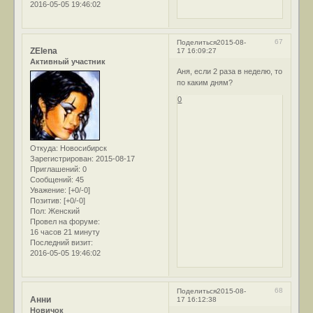
2016-05-05 19:46:02
67
Поделиться
2015-08-
ZElena
17 16:09:27
Активный участник
Аня, если 2 раза в неделю, то
по каким дням?
0
Откуда:
Новосибирск
Зарегистрирован
: 2015-08-17
Приглашений:
0
Сообщений:
45
Уважение:
[+0/-0]
Позитив:
[+0/-0]
Пол:
Женский
Провел на форуме:
16 часов 21 минуту
Последний визит:
2016-05-05 19:46:02
68
Поделиться
2015-08-
Анни
17 16:12:38
Новичок