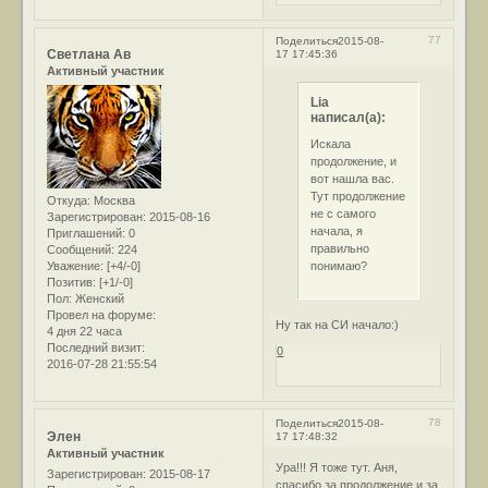
77
Поделиться
2015-08-
Светлана Ав
17 17:45:36
Активный участник
Lia
написал(а):
Искала
продолжение, и
вот нашла вас.
Тут продолжение
Откуда:
Москва
не с самого
Зарегистрирован
: 2015-08-16
начала, я
Приглашений:
0
правильно
Сообщений:
224
понимаю?
Уважение:
[+4/-0]
Позитив:
[+1/-0]
Пол:
Женский
Провел на форуме:
Ну так на СИ начало:)
4 дня 22 часа
Последний визит:
0
2016-07-28 21:55:54
78
Поделиться
2015-08-
Элен
17 17:48:32
Активный участник
Ура!!! Я тоже тут. Аня,
Зарегистрирован
: 2015-08-17
спасибо за продолжение и за