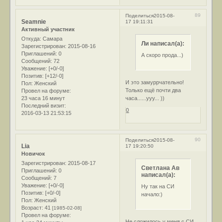
89
Поделиться
2015-08-
Seamnie
17 19:11:31
Активный участник
Откуда:
Самара
Ли написал(а):
Зарегистрирован
: 2015-08-16
Приглашений:
0
А скоро прода...)
Сообщений:
72
Уважение:
[+0/-0]
Позитив:
[+12/-0]
И это замуррчательно!
Пол:
Женский
Только ещё почти два
Провел на форуме:
часа......ууу... ))
23 часа 16 минут
Последний визит:
0
2016-03-13 21:53:15
90
Поделиться
2015-08-
Lia
17 19:20:50
Новичок
Зарегистрирован
: 2015-08-17
Светлана Ав
Приглашений:
0
написал(а):
Сообщений:
7
Уважение:
[+0/-0]
Ну так на СИ
Позитив:
[+0/-0]
начало:)
Пол:
Женский
Возраст:
41
[1985-02-08]
Провел на форуме:
Не сложилось у меня с СИ,