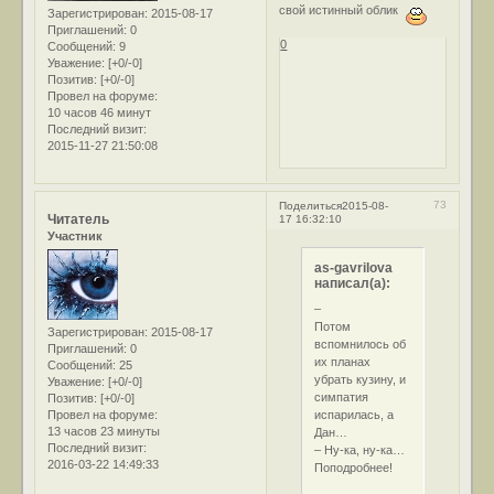
свой истинный облик
Зарегистрирован
: 2015-08-17
Приглашений:
0
0
Сообщений:
9
Уважение:
[+0/-0]
Позитив:
[+0/-0]
Провел на форуме:
10 часов 46 минут
Последний визит:
2015-11-27 21:50:08
73
Поделиться
2015-08-
Читатель
17 16:32:10
Участник
as-gavrilova
написал(а):
–
Потом
Зарегистрирован
: 2015-08-17
вспомнилось об
Приглашений:
0
их планах
Сообщений:
25
убрать кузину, и
Уважение:
[+0/-0]
симпатия
Позитив:
[+0/-0]
испарилась, а
Провел на форуме:
13 часов 23 минуты
Дан…
Последний визит:
– Ну-ка, ну-ка…
2016-03-22 14:49:33
Поподробнее!