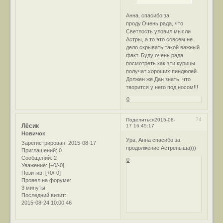
Анна, спасибо за
проду.Очень рада, что
Светлость уловил мысли
Астры, а то это совсем не
дело скрывать такой важный
факт. Буду очень рада
посмотреть как эти курицы
получат хороших пиндюлей.
Должен же Дан знать, что
творится у него под носом!!!
0
74
Поделиться
2015-08-
Лёсик
17 16:45:17
Новичок
Ура, Анна спасибо за
Зарегистрирован
: 2015-08-17
продолжение Астреныша)))
Приглашений:
0
Сообщений:
2
0
Уважение:
[+0/-0]
Позитив:
[+0/-0]
Провел на форуме:
3 минуты
Последний визит:
2015-08-24 10:00:46