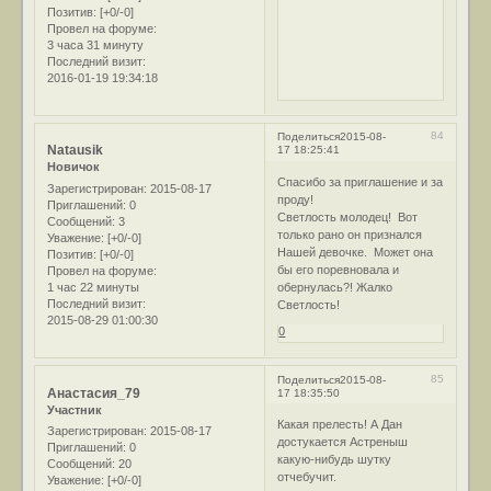
Позитив:
[+0/-0]
Провел на форуме:
3 часа 31 минуту
Последний визит:
2016-01-19 19:34:18
84
Поделиться
2015-08-
Natausik
17 18:25:41
Новичок
Спасибо за приглашение и за
Зарегистрирован
: 2015-08-17
проду!
Приглашений:
0
Светлость молодец! Вот
Сообщений:
3
только рано он признался
Уважение:
[+0/-0]
Нашей девочке. Может она
Позитив:
[+0/-0]
бы его поревновала и
Провел на форуме:
1 час 22 минуты
обернулась?! Жалко
Последний визит:
Светлость!
2015-08-29 01:00:30
0
85
Поделиться
2015-08-
Анастасия_79
17 18:35:50
Участник
Какая прелесть! А Дан
Зарегистрирован
: 2015-08-17
достукается Астреныш
Приглашений:
0
какую-нибудь шутку
Сообщений:
20
отчебучит.
Уважение:
[+0/-0]