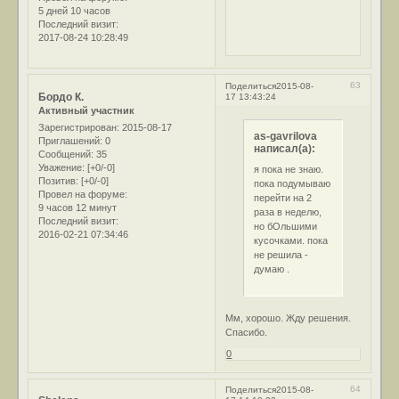
5 дней 10 часов
Последний визит:
2017-08-24 10:28:49
63
Поделиться
2015-08-
Бордо К.
17 13:43:24
Активный участник
Зарегистрирован
: 2015-08-17
as-gavrilova
Приглашений:
0
написал(а):
Сообщений:
35
Уважение:
[+0/-0]
я пока не знаю.
Позитив:
[+0/-0]
пока подумываю
Провел на форуме:
перейти на 2
9 часов 12 минут
раза в неделю,
Последний визит:
но бОльшими
2016-02-21 07:34:46
кусочками. пока
не решила -
думаю .
Мм, хорошо. Жду решения.
Спасибо.
0
64
Поделиться
2015-08-