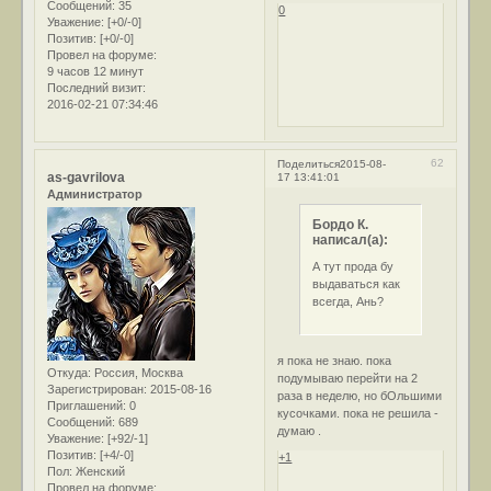
Сообщений:
35
0
Уважение:
[+0/-0]
Позитив:
[+0/-0]
Провел на форуме:
9 часов 12 минут
Последний визит:
2016-02-21 07:34:46
62
Поделиться
2015-08-
as-gavrilova
17 13:41:01
Администратор
Бордо К.
написал(а):
А тут прода бу
выдаваться как
всегда, Ань?
я пока не знаю. пока
Откуда:
Россия, Москва
подумываю перейти на 2
Зарегистрирован
: 2015-08-16
раза в неделю, но бОльшими
Приглашений:
0
кусочками. пока не решила -
Сообщений:
689
думаю .
Уважение:
[+92/-1]
Позитив:
[+4/-0]
+1
Пол:
Женский
Провел на форуме: