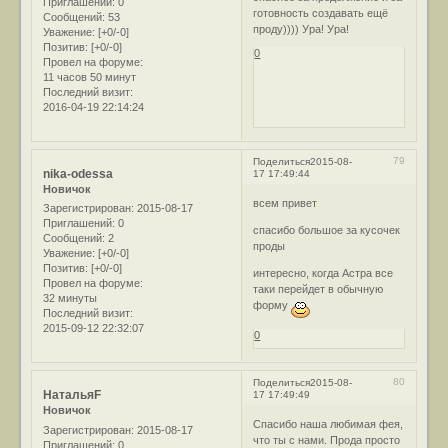
Приглашений:
0
готовность создавать ещё
Сообщений:
53
проду)))) Ура! Ура!
Уважение:
[+0/-0]
Позитив:
[+0/-0]
0
Провел на форуме:
11 часов 50 минут
Последний визит:
2016-04-19 22:14:24
79
Поделиться
2015-08-
nika-odessa
17 17:49:44
Новичок
всем привет
Зарегистрирован
: 2015-08-17
Приглашений:
0
спасибо большое за кусочек
Сообщений:
2
проды
Уважение:
[+0/-0]
Позитив:
[+0/-0]
интересно, когда Астра все
Провел на форуме:
таки перейдет в обычную
32 минуты
форму
Последний визит:
2015-09-12 22:32:07
0
80
Поделиться
2015-08-
НатальяF
17 17:49:49
Новичок
Спасибо наша любимая фея,
Зарегистрирован
: 2015-08-17
что ты с нами. Прода просто
Приглашений:
0