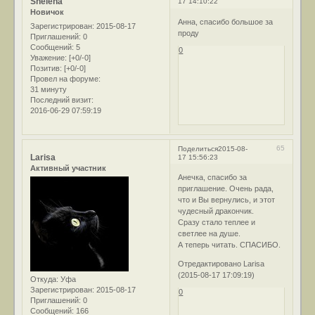
Shelena
17 14:10:22
Новичок
Анна, спасибо большое за
Зарегистрирован
: 2015-08-17
проду
Приглашений:
0
Сообщений:
5
0
Уважение:
[+0/-0]
Позитив:
[+0/-0]
Провел на форуме:
31 минуту
Последний визит:
2016-06-29 07:59:19
65
Поделиться
2015-08-
Larisa
17 15:56:23
Активный участник
Анечка, спасибо за
приглашение. Очень рада,
что и Вы вернулись, и этот
чудесный дракончик.
Сразу стало теплее и
светлее на душе.
А теперь читать. СПАСИБО.
Отредактировано Larisa
(2015-08-17 17:09:19)
Откуда:
Уфа
Зарегистрирован
: 2015-08-17
0
Приглашений:
0
Сообщений:
166