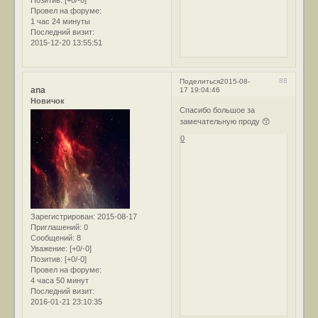
Провел на форуме:
1 час 24 минуты
Последний визит:
2015-12-20 13:55:51
88
Поделиться
2015-08-
ana
17 19:04:46
Новичок
Спасибо большое за
замечательную проду 😙
0
Зарегистрирован
: 2015-08-17
Приглашений:
0
Сообщений:
8
Уважение:
[+0/-0]
Позитив:
[+0/-0]
Провел на форуме:
4 часа 50 минут
Последний визит:
2016-01-21 23:10:35