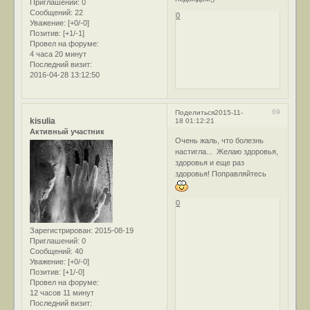
Приглашений:
0
Сообщений:
22
0
Уважение:
[+0/-0]
Позитив:
[+1/-1]
Провел на форуме:
4 часа 20 минут
Последний визит:
2016-04-28 13:12:50
69
Поделиться
2015-11-
kisulia
18 01:12:21
Активный участник
Очень жаль, что болезнь
настигла... Желаю здоровья,
здоровья и еще раз
здоровья! Поправляйтесь
0
Зарегистрирован
: 2015-08-19
Приглашений:
0
Сообщений:
40
Уважение:
[+0/-0]
Позитив:
[+1/-0]
Провел на форуме:
12 часов 11 минут
Последний визит: