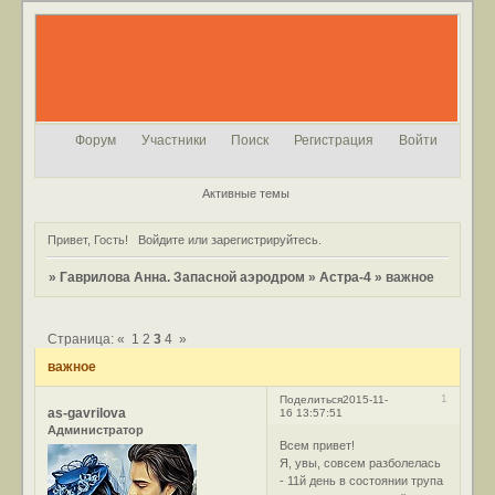
Форум
Участники
Поиск
Регистрация
Войти
Активные темы
Привет, Гость!
Войдите
или
зарегистрируйтесь
.
»
Гаврилова Анна. Запасной аэродром
»
Астра-4
»
важное
Страница:
«
1
2
3
4
»
важное
1
Поделиться
2015-11-
as-gavrilova
16 13:57:51
Администратор
Всем привет!
Я, увы, совсем разболелась
- 11й день в состоянии трупа