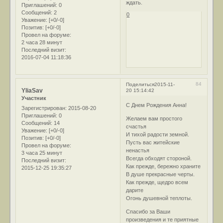
ждать.
Приглашений:
0
Сообщений:
2
0
Уважение:
[+0/-0]
Позитив:
[+0/-0]
Провел на форуме:
2 часа 28 минут
Последний визит:
2016-07-04 11:18:36
84
Поделиться
2015-11-
YliaSav
20 15:14:42
Участник
С Днем Рождения Анна!
Зарегистрирован
: 2015-08-20
Приглашений:
0
Желаем вам простого
Сообщений:
14
счастья
Уважение:
[+0/-0]
И тихой радости земной.
Позитив:
[+0/-0]
Пусть вас житейские
Провел на форуме:
ненастья
3 часа 25 минут
Всегда обходят стороной.
Последний визит:
Как прежде, бережно храните
2015-12-25 19:35:27
В душе прекрасные черты.
Как прежде, щедро всем
дарите
Огонь душевной теплоты.
Спасибо за Ваши
произведения и те приятные