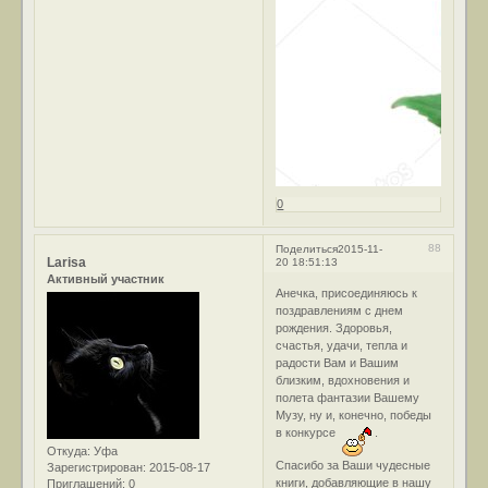
0
88
Поделиться
2015-11-
Larisa
20 18:51:13
Активный участник
Анечка, присоединяюсь к
поздравлениям с днем
рождения. Здоровья,
счастья, удачи, тепла и
радости Вам и Вашим
близким, вдохновения и
полета фантазии Вашему
Музу, ну и, конечно, победы
в конкурсе
.
Откуда:
Уфа
Спасибо за Ваши чудесные
Зарегистрирован
: 2015-08-17
книги, добавляющие в нашу
Приглашений:
0