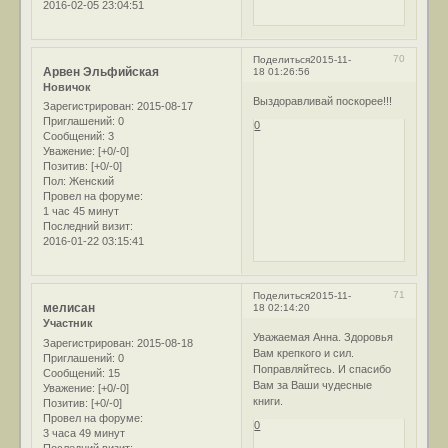
2016-02-05 23:04:51
70
Поделиться
2015-11-
Арвен Эльфийская
18 01:26:56
Новичок
Выздоравливай поскорее!!!
Зарегистрирован
: 2015-08-17
Приглашений:
0
0
Сообщений:
3
Уважение:
[+0/-0]
Позитив:
[+0/-0]
Пол:
Женский
Провел на форуме:
1 час 45 минут
Последний визит:
2016-01-22 03:15:41
71
Поделиться
2015-11-
мелисан
18 02:14:20
Участник
Уважаемая Анна. Здоровья
Зарегистрирован
: 2015-08-18
Вам крепкого и сил.
Приглашений:
0
Поправляйтесь. И спасибо
Сообщений:
15
Вам за Ваши чудесные
Уважение:
[+0/-0]
книги.
Позитив:
[+0/-0]
Провел на форуме:
0
3 часа 49 минут
Последний визит: