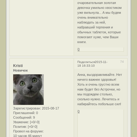
очаровательная золотая
девочка умильно хвостиком
уже вильнула... А мы будем
очень внимательно
наблюдать за ней,
набравший терпения и
обычных таблеток, которые
помогают хуже, чем Ваши
книги.
0
74
Поделиться
2015-11-
Kristi
18 16:33:10
Новичок
Анна, выздоравливайте. Нет
ничего важнее здоровья!
Хоть и очень грустно всем
нам будет без Астрочки, но
мы подождем столько,
сколько нужно. Лечитесь и
набирайтесь побольше сил!
Зарегистрирован
: 2015-08-17
0
Приглашений:
0
Сообщений:
9
Уважение:
[+0/-0]
Позитив:
[+0/-0]
Провел на форуме:
10 часов 46 минут