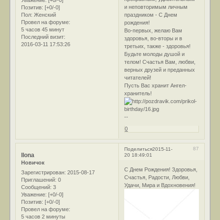
Уважение:
[+0/-0]
и неповторимым личным
Позитив:
[+0/-0]
Пол:
Женский
праздником - С Днем
Провел на форуме:
рождения!
5 часов 45 минут
Во-первых, желаю Вам
Последний визит:
здоровья, во-вторы и в
2016-03-11 17:53:26
третьих, также - здоровья!
Будьте молоды душой и
телом! Счастья Вам, любви,
верных друзей и преданных
читателей!
Пусть Вас хранит Ангел-
хранитель!
--
0
87
Поделиться
2015-11-
Ilona
20 18:49:01
Новичок
С Днем Рождения! Здоровья,
Зарегистрирован
: 2015-08-17
Счастья, Радости, Любви,
Приглашений:
0
Удачи, Мира и Вдохновения!
Сообщений:
3
Уважение:
[+0/-0]
Позитив:
[+0/-0]
Провел на форуме:
5 часов 2 минуты