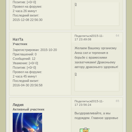
Позитив:
[+0/-0]
0
Провел на форуме:
2 часа 26 минут
Последний визит:
2015-12-08 22:56:30
64
Поделиться
2015-11-
НатТа
17 23:49:08
Участник
Желаем Вашему организму
Зарегистрирован
: 2015-10-20
Анна сил и терпения в
Приглашений:
0
борьбе с вражескими
Сообщений:
12
захватчиками! Драконьему
Уважение:
[+0/-0]
автору драконьего здоровья!
Позитив:
[+0/-0]
Провел на форуме:
0
2 часа 45 минут
Последний визит:
2016-04-30 20:56:58
65
Поделиться
2015-11-
Лидия
17 23:56:24
Активный участник
Выздоравливайте, а мы
подождем. Главное здоровье