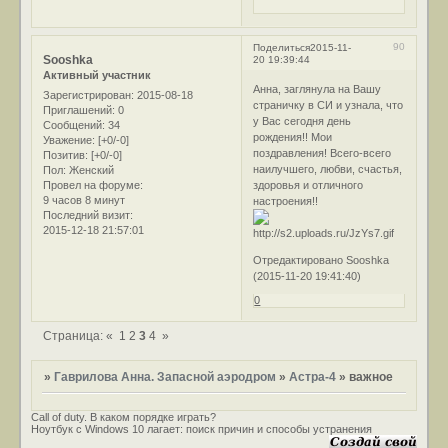
90
Поделиться
2015-11-
Sooshka
20 19:39:44
Активный участник
Анна, заглянула на Вашу
Зарегистрирован
: 2015-08-18
страничку в СИ и узнала, что
Приглашений:
0
у Вас сегодня день
Сообщений:
34
рождения!! Мои
Уважение:
[+0/-0]
поздравления! Всего-всего
Позитив:
[+0/-0]
наилучшего, любви, счастья,
Пол:
Женский
Провел на форуме:
здоровья и отличного
9 часов 8 минут
настроения!!
Последний визит:
2015-12-18 21:57:01
Отредактировано Sooshka
(2015-11-20 19:41:40)
0
Страница:
«
1
2
3
4
»
»
Гаврилова Анна. Запасной аэродром
»
Астра-4
»
важное
Call of duty. В каком порядке играть?
Ноутбук с Windows 10 лагает: поиск причин и способы устранения