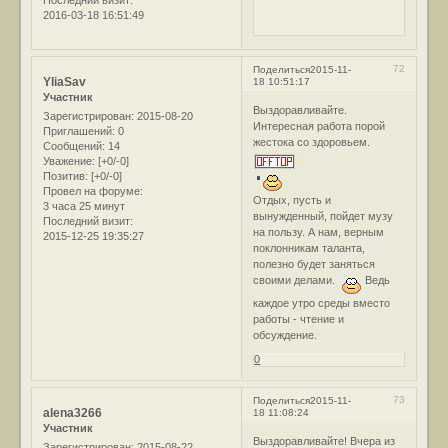
2016-03-18 16:51:49
72
Поделиться
2015-11-
YliaSav
18 10:51:17
Участник
Выздоравливайте.
Зарегистрирован
: 2015-08-20
Интересная работа порой
Приглашений:
0
жестока со здоровьем.
Сообщений:
14
Уважение:
[+0/-0]
Позитив:
[+0/-0]
Провел на форуме:
Отдых, пусть и
3 часа 25 минут
вынужденный, пойдет музу
Последний визит:
на пользу. А нам, верным
2015-12-25 19:35:27
поклонникам таланта,
полезно будет заняться
своими делами.
Ведь
каждое утро среды вместо
работы - чтение и
обсуждение.
0
73
Поделиться
2015-11-
alena3266
18 11:08:24
Участник
Выздоравливайте! Вчера из
Зарегистрирован
: 2015-08-22