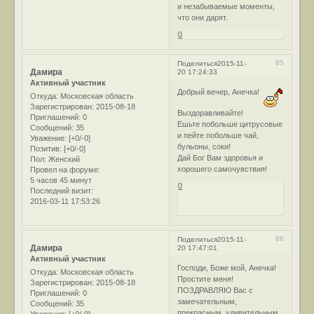
и незабываемые моменты,
что они дарят.
0
85
Поделиться
2015-11-
Дамира
20 17:24:33
Активный участник
Добрый вечер, Анечка!
Откуда:
Московская область
Зарегистрирован
: 2015-08-18
Выздоравливайте!
Приглашений:
0
Ешьте побольше цитрусовые
Сообщений:
35
и пейте побольше чай,
Уважение:
[+0/-0]
бульоны, соки!
Позитив:
[+0/-0]
Дай Бог Вам здоровья и
Пол:
Женский
хорошего самочувствия!
Провел на форуме:
5 часов 45 минут
0
Последний визит:
2016-03-11 17:53:26
86
Поделиться
2015-11-
Дамира
20 17:47:01
Активный участник
Господи, Боже мой, Анечка!
Откуда:
Московская область
Простите меня!
Зарегистрирован
: 2015-08-18
ПОЗДРАВЛЯЮ Вас с
Приглашений:
0
замечательным,
Сообщений:
35
прекрасным, удивительным