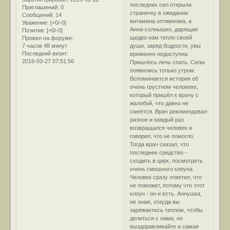
последних сил открыла
Приглашений:
0
страничку в ожидании
Сообщений:
14
витамина оптимизма, а
Уважение:
[+0/-0]
Анна-солнышко, дарящая
Позитив:
[+0/-0]
щедро нам тепло своей
Провел на форуме:
7 часов 48 минут
души, заряд бодрости, увы
Последний визит:
временно недоступна.
2016-03-27 07:51:56
Пришлось лечь спать. Силы
появились только утром.
Вспоминается история об
очень грустном человеке,
который пришёл к врачу с
жалобой, что давно не
смеётся. Врач рекомендовал
разное и каждый раз
возвращался человек и
говорил, что не помогло.
Тогда врач сказал, что
последнее средство -
сходить в цирк, посмотреть
очень смешного клоуна.
Человек сразу ответил, что
не поможет, потому что этот
клоун - он и есть. Аннушка,
не знаю, откуда вы
заряжаетесь теплом, чтобы
делиться с нами, но
выздоравливайте и самая