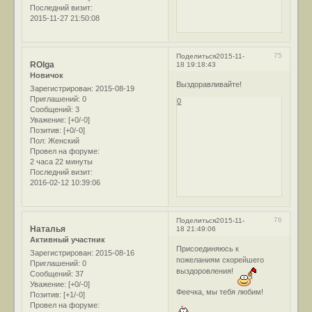
Последний визит:
2015-11-27 21:50:08
75
Поделиться
2015-11-
ROlga
18 19:18:43
Новичок
Выздоравливайте!
Зарегистрирован
: 2015-08-19
Приглашений:
0
0
Сообщений:
3
Уважение:
[+0/-0]
Позитив:
[+0/-0]
Пол:
Женский
Провел на форуме:
2 часа 22 минуты
Последний визит:
2016-02-12 10:39:06
76
Поделиться
2015-11-
Наталья
18 21:49:06
Активный участник
Присоединяюсь к
Зарегистрирован
: 2015-08-16
пожеланиям скорейшего
Приглашений:
0
выздоровления!
Сообщений:
37
Уважение:
[+0/-0]
Феечка, мы тебя любим!
Позитив:
[+1/-0]
Провел на форуме: