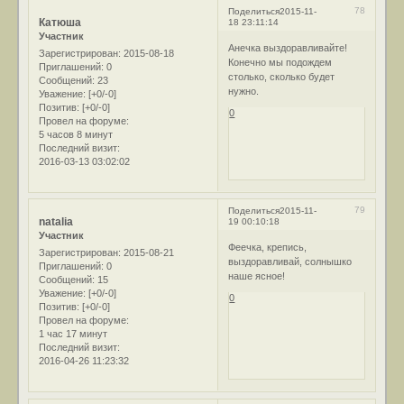
78
Поделиться
2015-11-
Катюша
18 23:11:14
Участник
Анечка выздоравливайте!
Зарегистрирован
: 2015-08-18
Конечно мы подождем
Приглашений:
0
столько, сколько будет
Сообщений:
23
нужно.
Уважение:
[+0/-0]
Позитив:
[+0/-0]
0
Провел на форуме:
5 часов 8 минут
Последний визит:
2016-03-13 03:02:02
79
Поделиться
2015-11-
natalia
19 00:10:18
Участник
Феечка, крепись,
Зарегистрирован
: 2015-08-21
выздоравливай, солнышко
Приглашений:
0
наше ясное!
Сообщений:
15
Уважение:
[+0/-0]
0
Позитив:
[+0/-0]
Провел на форуме:
1 час 17 минут
Последний визит:
2016-04-26 11:23:32