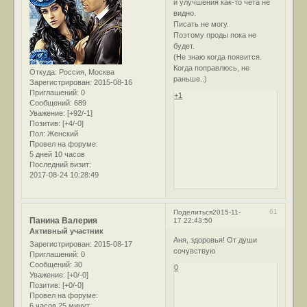
и улучшения как-то чёта не
видно.
Писать не могу.
Поэтому проды пока не
будет.
(Не знаю когда появится.
Когда поправлюсь, не
Откуда:
Россия, Москва
раньше..)
Зарегистрирован
: 2015-08-16
Приглашений:
0
+1
Сообщений:
689
Уважение:
[+92/-1]
Позитив:
[+4/-0]
Пол:
Женский
Провел на форуме:
5 дней 10 часов
Последний визит:
2017-08-24 10:28:49
61
Поделиться
2015-11-
Панина Валерия
17 22:43:50
Активный участник
Аня, здоровья! От души
Зарегистрирован
: 2015-08-17
сочувствую
Приглашений:
0
Сообщений:
30
0
Уважение:
[+0/-0]
Позитив:
[+0/-0]
Провел на форуме:
6 часов 25 минут