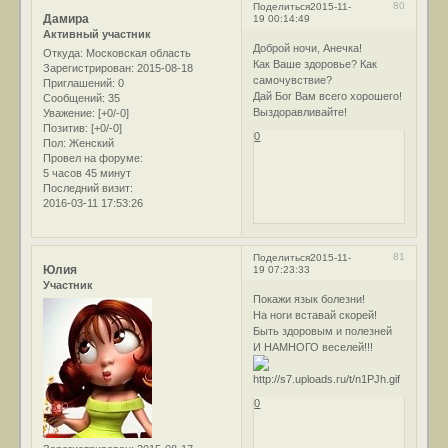
80
Поделиться
2015-11-
Дамира
19 00:14:49
Активный участник
Доброй ночи, Анечка!
Откуда:
Московская область
Как Ваше здоровье? Как
Зарегистрирован
: 2015-08-18
самочувствие?
Приглашений:
0
Дай Бог Вам всего хорошего!
Сообщений:
35
Выздоравливайте!
Уважение:
[+0/-0]
Позитив:
[+0/-0]
0
Пол:
Женский
Провел на форуме:
5 часов 45 минут
Последний визит:
2016-03-11 17:53:26
81
Поделиться
2015-11-
Юлия
19 07:23:33
Участник
Покажи язык болезни!
На ноги вставай скорей!
Быть здоровым и полезней
И НАМНОГО веселей!!!
0