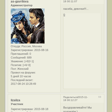
as-gavrilova
18 00:11:07
Администратор
пасиба, девочки!!!...
0
Откуда:
Россия, Москва
Зарегистрирован
: 2015-08-16
Приглашений:
0
Сообщений:
689
Уважение:
[+92/-1]
Позитив:
[+4/-0]
Пол:
Женский
Провел на форуме:
5 дней 10 часов
Последний визит:
2017-08-24 10:28:49
68
Поделиться
2015-11-
lizaliza
18 00:12:27
Участник
Выздоравливайте! Мы
Зарегистрирован
: 2015-08-18
подождём;)