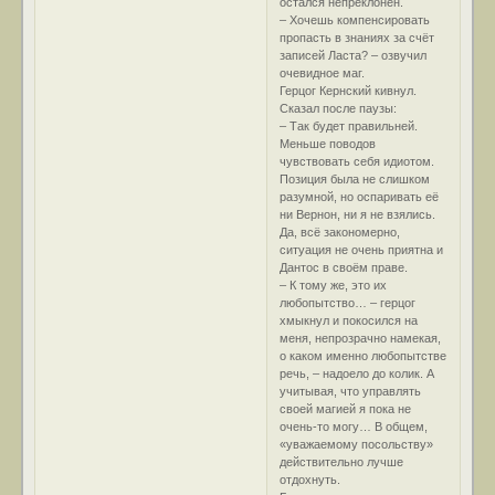
остался непреклонен.
– Хочешь компенсировать
пропасть в знаниях за счёт
записей Ласта? – озвучил
очевидное маг.
Герцог Кернский кивнул.
Сказал после паузы:
– Так будет правильней.
Меньше поводов
чувствовать себя идиотом.
Позиция была не слишком
разумной, но оспаривать её
ни Вернон, ни я не взялись.
Да, всё закономерно,
ситуация не очень приятна и
Дантос в своём праве.
– К тому же, это их
любопытство… – герцог
хмыкнул и покосился на
меня, непрозрачно намекая,
о каком именно любопытстве
речь, – надоело до колик. А
учитывая, что управлять
своей магией я пока не
очень-то могу… В общем,
«уважаемому посольству»
действительно лучше
отдохнуть.