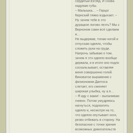
сердитый взгляд. И снова
надуваю губы.
– Малышка… – Герцог
Кернский тяжко вздыхает. –
Ну зачем тебе в это
дурацкое логово лезть? Мы с
Верноном сами всё сделаем
и…
Не выдержав, топаю ногой и
отпускаю одеяло, чтобы
сложить руки на груди.
Напрочь забываю о том,
зачем я это одеяло вообще
держала, и в итоге оно подло
соскальзывает, оставляя
меня совершенно голой.
Виноватое выражение с
физиономии Дантоса
слетает, его сменяет
широкая улыбка, ну а я…
– Я иду с вами! – выпаливаю
гневно. Потом умудряюсь
нагнуться, подхватить
одеяло и, несмотря на то,
что одеяло опутывает ноги,
резво отбежать в сторону. На
безопасное с точки зрения
возможных домогательств