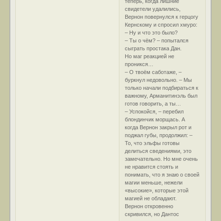
теперь, когда лишние
свидетели удалились,
Вернон повернулся к герцогу
Кернскому и спросил хмуро:
– Ну и что это было?
– Ты о чём? – попытался
сыграть простака Дан.
Но маг реакцией не
проникся…
– О твоём саботаже, –
буркнул недовольно. – Мы
только начали подбираться к
важному, Арманитинэль был
готов говорить, а ты…
– Успокойся, – перебил
блондинчик морщась. А
когда Вернон закрыл рот и
поджал губы, продолжил: –
То, что эльфы готовы
делиться сведениями, это
замечательно. Но мне очень
не нравится стоять и
понимать, что я знаю о своей
магии меньше, нежели
«высокие», которые этой
магией не обладают.
Вернон откровенно
скривился, но Дантос