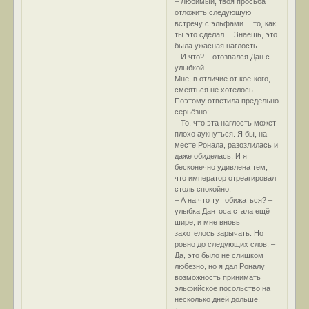
– Любимый, твоя просьба
отложить следующую
встречу с эльфами… то, как
ты это сделал… Знаешь, это
была ужасная наглость.
– И что? – отозвался Дан с
улыбкой.
Мне, в отличие от кое-кого,
смеяться не хотелось.
Поэтому ответила предельно
серьёзно:
– То, что эта наглость может
плохо аукнуться. Я бы, на
месте Ронала, разозлилась и
даже обиделась. И я
бесконечно удивлена тем,
что император отреагировал
столь спокойно.
– А на что тут обижаться? –
улыбка Дантоса стала ещё
шире, и мне вновь
захотелось зарычать. Но
ровно до следующих слов: –
Да, это было не слишком
любезно, но я дал Роналу
возможность принимать
эльфийское посольство на
несколько дней дольше.