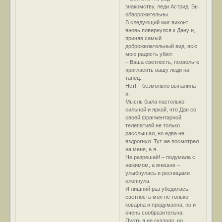
знакомству, леди Астрид. Вы
обворожительны.
В следующий миг виконт
вновь повернулся к Дану и,
приняв самый
доброжелательный вид, всю
мою радость убил:
– Ваша светлость, позвольте
пригласить вашу леди на
танец.
Нет! – безмолвно выпалила
я.
Мысль была настолько
сильной и яркой, что Дан со
своей фрагментарной
телепатией не только
расслышал, но едва не
вздрогнул. Тут же посмотрел
на меня, а я…
Не разрешай! – подумала с
нажимом, а внешне –
улыбнулась и ресницами
хлопнула.
И лишний раз убедилась:
светлость моя не только
коварна и продуманна, но и
очень сообразительна.
Пусть я не сказала, но