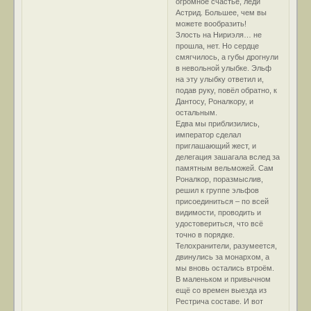
огромное счастье, леди
Астрид. Большее, чем вы
можете вообразить!
Злость на Нириэля… не
прошла, нет. Но сердце
смягчилось, а губы дрогнули
в невольной улыбке. Эльф
на эту улыбку ответил и,
подав руку, повёл обратно, к
Дантосу, Роналкору, и
остальным.
Едва мы приблизились,
император сделал
приглашающий жест, и
делегация зашагала вслед за
памятным вельможей. Сам
Роналкор, поразмыслив,
решил к группе эльфов
присоединиться – по всей
видимости, проводить и
удостовериться, что всё
точно в порядке.
Телохранители, разумеется,
двинулись за монархом, а
мы вновь остались втроём.
В маленьком и привычном
ещё со времен выезда из
Рестрича составе. И вот