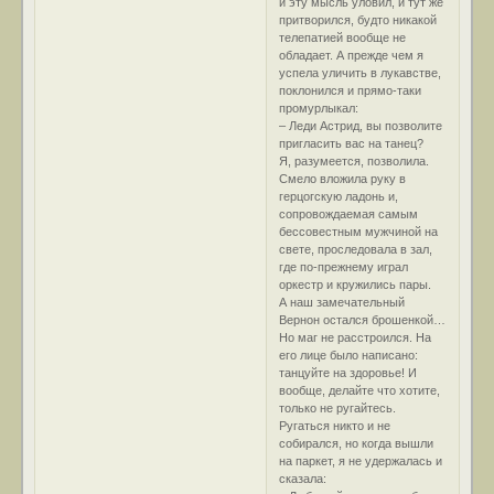
и эту мысль уловил, и тут же
притворился, будто никакой
телепатией вообще не
обладает. А прежде чем я
успела уличить в лукавстве,
поклонился и прямо-таки
промурлыкал:
– Леди Астрид, вы позволите
пригласить вас на танец?
Я, разумеется, позволила.
Смело вложила руку в
герцогскую ладонь и,
сопровождаемая самым
бессовестным мужчиной на
свете, проследовала в зал,
где по-прежнему играл
оркестр и кружились пары.
А наш замечательный
Вернон остался брошенкой…
Но маг не расстроился. На
его лице было написано:
танцуйте на здоровье! И
вообще, делайте что хотите,
только не ругайтесь.
Ругаться никто и не
собирался, но когда вышли
на паркет, я не удержалась и
сказала: