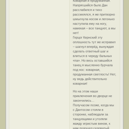
Коварная и продуманная.
Напрягшийся было Дан
расслабился и тихо
рассмеялся, я же притворно
шмыгнула носом и легонько
наступила ему на ногу,
намекая – все танцуют, а мы
нет!
Герцог Кернский эту
оплошность тут же исправил
– шагнул вперёд, вынуждая
сделать ответный шаг и
влиться в череду бальных
«па». Но весь оставшийся
танец я мысленно бурчала
под нос: коварная,
продуманная светлость! Нет,
ну ведь действительно
коварная!
Но на этом наши
приключения во дворце не
закончились…
Получасом позже, когда мы
с Дантосом стояли в
сторонке, наблюдали за
танцующими и утоляли
жажду игристым вином, к
нам подошел седоватый