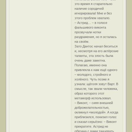
это время я старательно
наличие сородичей
игнорировала! Мне и без
этого проблем хватало.
– Астрид… – в голосе
фальшивого виконта
прозвучали нотки
раздражения, но я осталась
на своём.
Зато Дантос начал беситься
и, несмотря на его актёрские
таланты, эта злость была
очень даже заметна.
Полагаю, именно она
привлекла к нам ещё одного
– молодого, стройного и
холёного. Чуть позже я
узнала: щёголя зовут Варт. В
смысле, так звали человека,
образ которого этот
метаморф использовал.
– Виконт, – сияя внешней
доброжелательностью,
окликнул «молодой». А когда
приблизился, понизил голос
и сказал серьёзно: – Виконт
прекратите. Астрид не
обязана с вами танцевать.