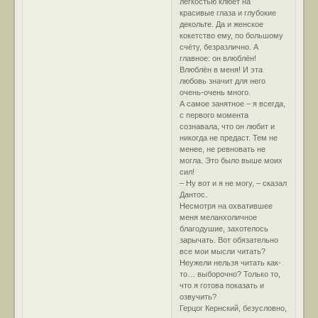
лёгкостью клюёт на
красивые глаза и глубокие
декольте. Да и женское
кокетство ему, по большому
счёту, безразлично. А
главное: он влюблён!
Влюблён в меня! И эта
любовь значит для него
очень-очень много.
А самое занятное – я всегда,
с первого момента
сознавала, что он любит и
никогда не предаст. Тем не
менее, не ревновать не
могла. Это было выше моих
сил!
– Ну вот и я не могу, – сказал
Дантос.
Несмотря на охватившее
меня меланхоличное
благодушие, захотелось
зарычать. Вот обязательно
все мои мысли читать?
Неужели нельзя читать как-
то… выборочно? Только то,
что я готова показать и
озвучить?
Герцог Кернский, безусловно,