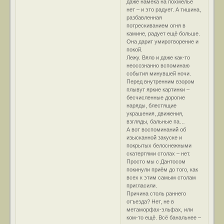
даже намёка на похмелье
нет – и это радует. А тишина,
разбавленная
потрескиванием огня в
камине, радует ещё больше.
Она дарит умиротворение и
покой.
Лежу. Вяло и даже как-то
неосознанно вспоминаю
события минувшей ночи.
Перед внутренним взором
плывут яркие картинки –
бесчисленные дорогие
наряды, блестящие
украшения, движения,
взгляды, бальные па…
А вот воспоминаний об
изысканной закуске и
покрытых белоснежными
скатертями столах – нет.
Просто мы с Дантосом
покинули приём до того, как
всех к этим самым столам
пригласили.
Причина столь раннего
отъезда? Нет, не в
метаморфах-эльфах, или
ком-то ещё. Всё банальнее –