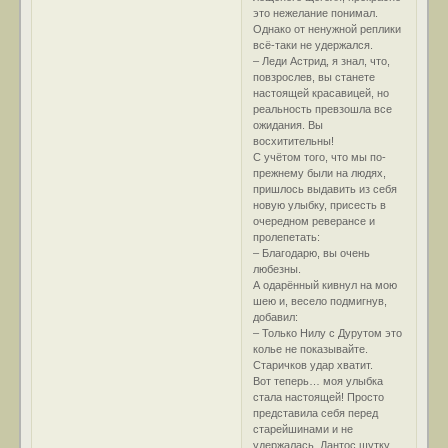
это нежелание понимал.
Однако от ненужной реплики
всё-таки не удержался.
– Леди Астрид, я знал, что,
повзрослев, вы станете
настоящей красавицей, но
реальность превзошла все
ожидания. Вы
восхитительны!
С учётом того, что мы по-
прежнему были на людях,
пришлось выдавить из себя
новую улыбку, присесть в
очередном реверансе и
пролепетать:
– Благодарю, вы очень
любезны.
А одарённый кивнул на мою
шею и, весело подмигнув,
добавил:
– Только Нилу с Дурутом это
колье не показывайте.
Старичков удар хватит.
Вот теперь… моя улыбка
стала настоящей! Просто
представила себя перед
старейшинами и не
удержалась. Дантос шутку