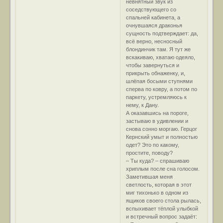
невнятный звук из
соседствующего со
спальней кабинета, а
очнувшаяся драконья
сущность подтверждает: да,
всё верно, несносный
блондинчик там. Я тут же
вскакиваю, хватаю одеяло,
чтобы завернуться и
прикрыть обнаженку, и,
шлёпая босыми ступнями
сперва по ковру, а потом по
паркету, устремляюсь к
нему, к Дану.
А оказавшись на пороге,
застываю в удивлении и
снова сонно моргаю. Герцог
Кернский умыт и полностью
одет? Это по какому,
простите, поводу?
– Ты куда? – спрашиваю
хриплым после сна голосом.
Заметившая меня
светлость, которая в этот
миг тихонько в одном из
ящиков своего стола рылась,
вспыхивает тёплой улыбкой
и встречный вопрос задаёт: