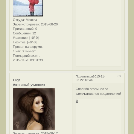
Откуда:
Москва
Зарегистрирован
: 2015-08-20
Приглашений:
0
Сообщений:
12
Уважение:
[+0/-0]
Позитив:
[+0/-0]
Провел на форуме:
1 час 38 минут
Последний визит:
2015-11-28 03:01:33
69
Поделиться
2015-11-
Olga
06 22:48:46
Активный участник
Спасибо огромное за
замечательное продолжение!
0
Зарегистрирован
: 2015-08-17