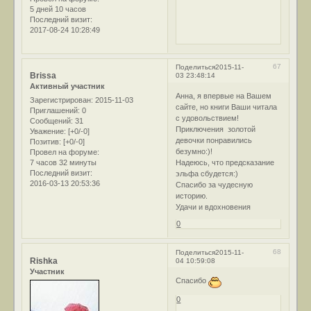
5 дней 10 часов
Последний визит:
2017-08-24 10:28:49
67
Поделиться
2015-11-
Brissa
03 23:48:14
Активный участник
Анна, я впервые на Вашем
Зарегистрирован
: 2015-11-03
сайте, но книги Ваши читала
Приглашений:
0
с удовольствием!
Сообщений:
31
Приключения золотой
Уважение:
[+0/-0]
девочки понравились
Позитив:
[+0/-0]
безумно:)!
Провел на форуме:
7 часов 32 минуты
Надеюсь, что предсказание
Последний визит:
эльфа сбудется:)
2016-03-13 20:53:36
Спасибо за чудесную
историю.
Удачи и вдохновения
0
68
Поделиться
2015-11-
Rishka
04 10:59:08
Участник
Спасибо
0