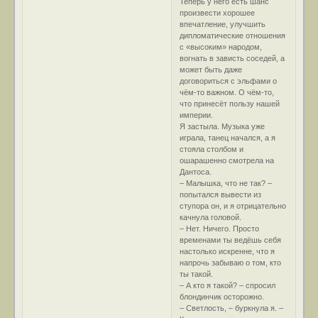
Теперь у него есть шанс
произвести хорошее
впечатление, улучшить
дипломатические отношения
с «высоким» народом,
вогнать в зависть соседей, а
может быть даже
договориться с эльфами о
чём-то важном. О чём-то,
что принесёт пользу нашей
империи.
Я застыла. Музыка уже
играла, танец начался, а я
стояла столбом и
ошарашенно смотрела на
Дантоса.
– Малышка, что не так? –
попытался вывести из
ступора он, и я отрицательно
качнула головой.
– Нет. Ничего. Просто
временами ты ведёшь себя
настолько искренне, что я
напрочь забываю о том, кто
ты такой.
– А кто я такой? – спросил
блондинчик осторожно.
– Светлость, – буркнула я. –