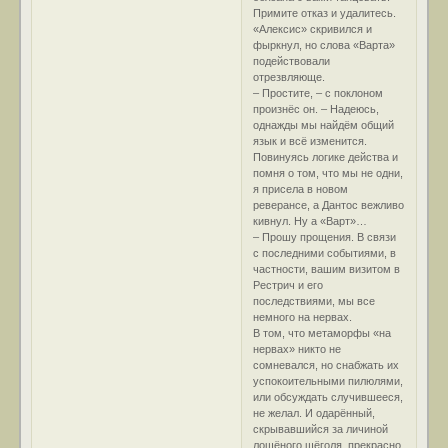
Примите отказ и удалитесь.
«Алексис» скривился и
фыркнул, но слова «Варта»
подействовали
отрезвляюще.
– Простите, – с поклоном
произнёс он. – Надеюсь,
однажды мы найдём общий
язык и всё изменится.
Повинуясь логике действа и
помня о том, что мы не одни,
я присела в новом
реверансе, а Дантос вежливо
кивнул. Ну а «Варт»…
– Прошу прощения. В связи
с последними событиями, в
частности, вашим визитом в
Рестрич и его
последствиями, мы все
немного на нервах.
В том, что метаморфы «на
нервах» никто не
сомневался, но снабжать их
успокоительными пилюлями,
или обсуждать случившееся,
не желал. И одарённый,
скрывавшийся за личиной
лощёного щёголя, прекрасно