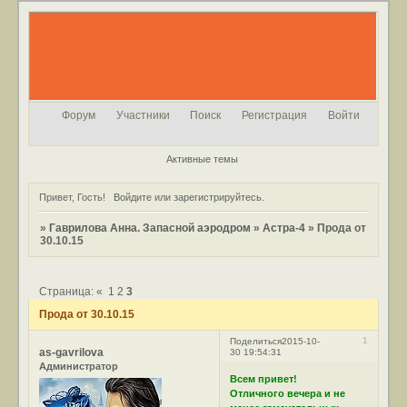
Форум
Участники
Поиск
Регистрация
Войти
Активные темы
Привет, Гость!
Войдите
или
зарегистрируйтесь
.
»
Гаврилова Анна. Запасной аэродром
»
Астра-4
»
Прода от
30.10.15
Страница:
«
1
2
3
Прода от 30.10.15
1
Поделиться
2015-10-
as-gavrilova
30 19:54:31
Администратор
Всем привет!
Отличного вечера и не