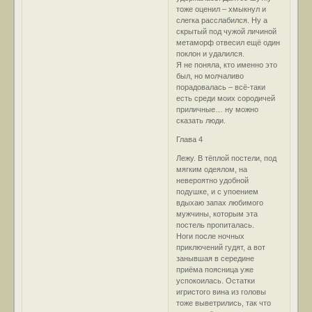
тоже оценил – хмыкнул и
слегка расслабился. Ну а
скрытый под чужой личиной
метаморф отвесил ещё один
поклон и удалился.
Я не поняла, кто именно это
был, но молчаливо
порадовалась – всё-таки
есть среди моих сородичей
приличные… ну можно
сказать люди.
Глава 4
Лежу. В тёплой постели, под
мягким одеялом, на
невероятно удобной
подушке, и с упоением
вдыхаю запах любимого
мужчины, которым эта
постель пропиталась.
Ноги после ночных
приключений гудят, а вот
занывшая в середине
приёма поясница уже
успокоилась. Остатки
игристого вина из головы
тоже выветрились, так что