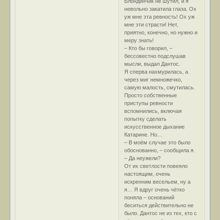
Блондинчик не шутил, и я
невольно закатила глаза. Ох
уж мне эта ревность! Ох уж
мне эти страсти! Нет,
приятно, конечно, но нужно и
меру знать!
– Кто бы говорил, –
бессовестно подслушав
мысли, выдал Дантос.
Я сперва нахмурилась, а
через миг немножечко,
самую малость, смутилась.
Просто собственные
приступы ревности
вспомнились, включая
попытку сделать
искусственное дыхание
Катарине. Но…
– В моём случае это было
обоснованно, – сообщила я.
– Да неужели?
От их светлости повеяло
настоящим, очень
искренним весельем, ну а
я… Я вдруг очень чётко
поняла – оснований
беситься действительно не
было. Дантос не из тех, кто с