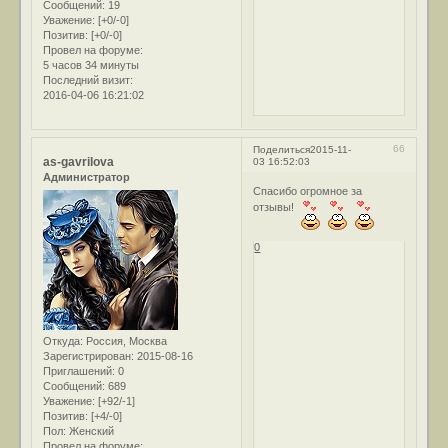
Сообщений:
19
Уважение:
[+0/-0]
Позитив:
[+0/-0]
Провел на форуме:
5 часов 34 минуты
Последний визит:
2016-04-06 16:21:02
66
Поделиться
2015-11-
as-gavrilova
03 16:52:03
Администратор
Спасибо огромное за
отзывы!
0
Откуда:
Россия, Москва
Зарегистрирован
: 2015-08-16
Приглашений:
0
Сообщений:
689
Уважение:
[+92/-1]
Позитив:
[+4/-0]
Пол:
Женский
Провел на форуме: