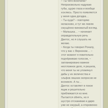
– Ты чего вскочила?
Непроизвольно надуваю
губы, щурю глаза и вообще
хохлюсь. Просто появляется
у меня одна догадка…
– Ты куда? – повторяю
неласково, и тут же ловлю
смущённо-виноватый взгляд.
– Малышка… – начинает
оправдательную речь
Дантос, но я слушать не
желаю.
– Когда ты говорил Роналу,
что у вас с Верноном… –
этот момент я язвительно
подчёркиваю голосом, –
запланировано важное
неотложное дело, я решила,
что меня ты не упомянул
дабы у их величества и
эльфов лишних вопросов не
возникло. А ты…
Дантос оставляет в покое
ящик и решительно
приближается ко мне.
Пытается обнять, но я
шустро отскакиваю и дарю
уже не хмурый, а откровенно