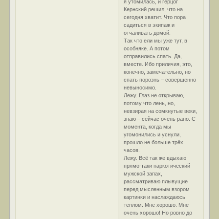
я утомилась, и герцог
Кернский решил, что на
сегодня хватит. Что пора
садиться в экипаж и
отчаливать домой.
Так что ели мы уже тут, в
особняке. А потом
отправились спать. Да,
вместе. Ибо приличия, это,
конечно, замечательно, но
спать порознь – совершенно
невыносимо.
Лежу. Глаз не открываю,
потому что лень, но,
невзирая на сомкнутые веки,
знаю – сейчас очень рано. С
момента, когда мы
угомонились и уснули,
прошло не больше трёх
часов.
Лежу. Всё так же вдыхаю
прямо-таки наркотический
мужской запах,
рассматриваю плывущие
перед мысленным взором
картинки и наслаждаюсь
теплом. Мне хорошо. Мне
очень хорошо! Но ровно до