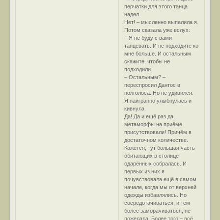
перчатки для этого танца
надел.
Нет! – мысленно выпалила я.
Потом сказала уже вслух:
– Я не буду с вами
танцевать. И не подходите ко
мне больше. И остальным
скажите, чтобы не
подходили.
– Остальным? –
переспросил Дантос в
полголоса. Но не удивился.
Я наигранно улыбнулась и
кивнула.
Да! Да и ещё раз да,
метаморфы на приёме
присутствовали! Причём в
достаточном количестве.
Кажется, тут большая часть
обитающих в столице
одарённых собралась. И
первых из них я
почувствовала ещё в самом
начале, когда мы от верхней
одежды избавлялись. Но
сосредотачиваться, и тем
более заморачиваться, не
пожелала. Более того – всё