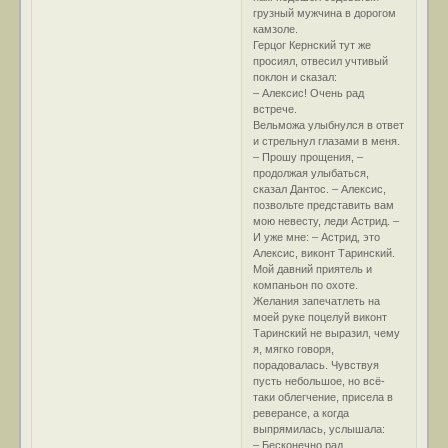
грузный мужчина в дорогом
камзоле.
Герцог Кернский тут же
просиял, отвесил учтивый
поклон и сказал:
– Алексис! Очень рад
встрече.
Вельможа улыбнулся в ответ
и стрельнул глазами в меня.
– Прошу прощения, –
продолжая улыбаться,
сказал Дантос. – Алексис,
позвольте представить вам
мою невесту, леди Астрид. –
И уже мне: – Астрид, это
Алексис, виконт Таринский.
Мой давний приятель и
компаньон по охоте.
Желания запечатлеть на
моей руке поцелуй виконт
Таринский не выразил, чему
я, мягко говоря,
порадовалась. Чувствуя
пусть небольшое, но всё-
таки облегчение, присела в
реверансе, а когда
выпрямилась, услышала:
– Бесконечно рад