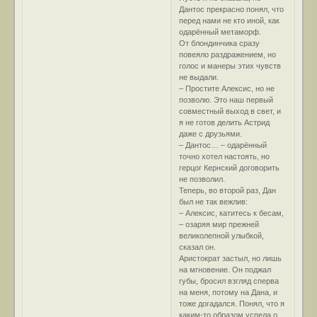
Дантос прекрасно понял, что
перед нами не кто иной, как
одарённый метаморф.
От блондинчика сразу
повеяло раздражением, но
голос и манеры этих чувств
не выдали.
– Простите Алексис, но не
позволю. Это наш первый
совместный выход в свет, и
я не готов делить Астрид
даже с друзьями.
– Дантос… – одарённый
точно хотел настоять, но
герцог Кернский договорить
не позволил.
Теперь, во второй раз, Дан
был не так вежлив:
– Алексис, катитесь к бесам,
– озаряя мир прежней
великолепной улыбкой,
сказал он.
Аристократ застыл, но лишь
на мгновение. Он поджал
губы, бросил взгляд сперва
на меня, потому на Дана, и
тоже догадался. Понял, что я
каким-то образом успела о