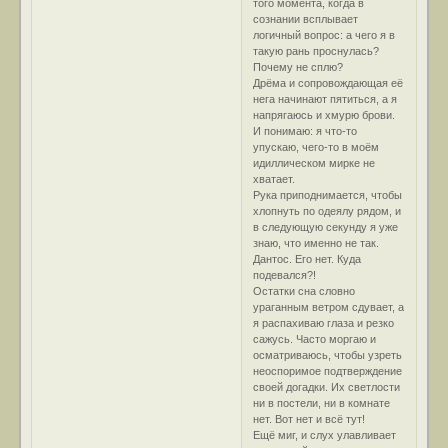
того момента, когда в
сознании всплывает
логичный вопрос: а чего я в
такую рань проснулась?
Почему не сплю?
Дрёма и сопровождающая её
нега начинают пятиться, а я
напрягаюсь и хмурю брови.
И понимаю: я что-то
упускаю, чего-то в моём
идиллическом мирке не
хватает.
Рука приподнимается, чтобы
хлопнуть по одеялу рядом, и
в следующую секунду я уже
знаю, что именно не так.
Дантос. Его нет. Куда
подевался?!
Остатки сна словно
ураганным ветром сдувает, а
я распахиваю глаза и резко
сажусь. Часто моргаю и
осматриваюсь, чтобы узреть
неоспоримое подтверждение
своей догадки. Их светлости
ни в постели, ни в комнате
нет. Вот нет и всё тут!
Ещё миг, и слух улавливает