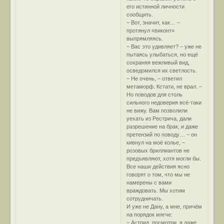
его истинной личности
сообщить.
– Вот, значит, как… –
протянул «виконт»
выпрямляясь.
– Вас это удивляет? – уже не
пытаясь улыбаться, но ещё
сохраняя вежливый вид,
осведомился их светлость.
– Не очень, – ответил
метаморф. Кстати, не врал. –
Но поводов для столь
сильного недоверия всё-таки
не вижу. Вам позволили
уехать из Рестрича, дали
разрешение на брак, и даже
претензий по поводу… – он
кивнул на моё колье, –
розовых бриллиантов не
предъявляют, хотя могли бы.
Все наши действия ясно
говорят о том, что мы не
намерены с вами
враждовать. Мы хотим
сотрудничать.
И уже не Дану, а мне, причём
на порядок мягче:
– Астрид, посмотри, я даже