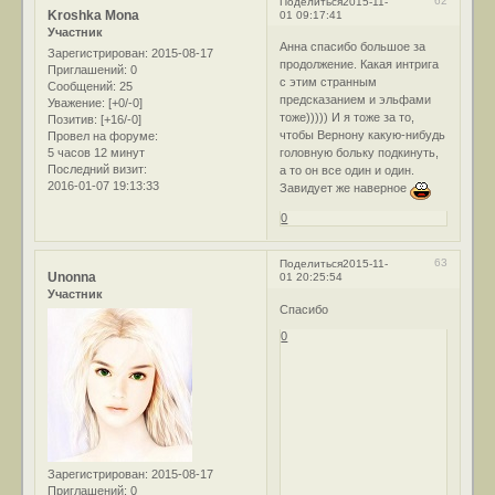
62
Поделиться
2015-11-
Kroshka Mona
01 09:17:41
Участник
Анна спасибо большое за
Зарегистрирован
: 2015-08-17
продолжение. Какая интрига
Приглашений:
0
с этим странным
Сообщений:
25
предсказанием и эльфами
Уважение:
[+0/-0]
тоже))))) И я тоже за то,
Позитив:
[+16/-0]
чтобы Вернону какую-нибудь
Провел на форуме:
5 часов 12 минут
головную больку подкинуть,
Последний визит:
а то он все один и один.
2016-01-07 19:13:33
Завидует же наверное
0
63
Поделиться
2015-11-
Unonna
01 20:25:54
Участник
Спасибо
0
Зарегистрирован
: 2015-08-17
Приглашений:
0