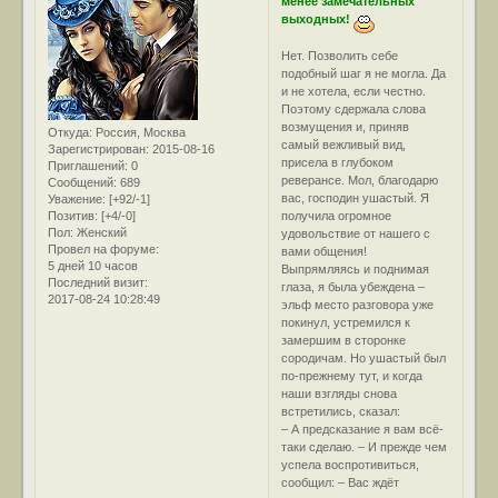
менее замечательных
выходных!
Нет. Позволить себе
подобный шаг я не могла. Да
и не хотела, если честно.
Поэтому сдержала слова
возмущения и, приняв
Откуда:
Россия, Москва
самый вежливый вид,
Зарегистрирован
: 2015-08-16
присела в глубоком
Приглашений:
0
реверансе. Мол, благодарю
Сообщений:
689
вас, господин ушастый. Я
Уважение:
[+92/-1]
Позитив:
[+4/-0]
получила огромное
Пол:
Женский
удовольствие от нашего с
Провел на форуме:
вами общения!
5 дней 10 часов
Выпрямляясь и поднимая
Последний визит:
глаза, я была убеждена –
2017-08-24 10:28:49
эльф место разговора уже
покинул, устремился к
замершим в сторонке
сородичам. Но ушастый был
по-прежнему тут, и когда
наши взгляды снова
встретились, сказал:
– А предсказание я вам всё-
таки сделаю. – И прежде чем
успела воспротивиться,
сообщил: – Вас ждёт