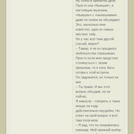
Ну точно в брюнетке дело.
Просто она «бывшая», а
настоящие мужчины
«бывших» с «нынешними»
даже по-пьяни не обсуждают.
Это, насколько мне
известно, одно из самых
жестких табу.
Но у нас всё-таки другой
случай, верно?
– Тамир, я не из праздного
любопытства спрашиваю.
Просто если мне предстоит
столкнуться с твоим
прошлым, то я хочу быть
готова к этой встрече.
Он задумался, но только на
миг.
– Ты права. И мы этот
вопрос обсудим, но не
сейчас.
Я кивнула – говорить о таких
вещах на ходу
действительно неудобно. Но
ответ на свой вопрос я всё-
таки получила:
– Я рад, что ты понравилась
команде. Мой прежний выбор