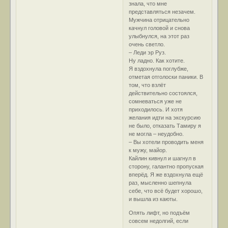
знала, что мне
представляться незачем.
Мужчина отрицательно
качнул головой и снова
улыбнулся, на этот раз
очень светло.
– Леди эр Руз.
Ну ладно. Как хотите.
Я вздохнула поглубже,
отметая отголоски паники. В
том, что взлёт
действительно состоялся,
сомневаться уже не
приходилось. И хотя
желания идти на экскурсию
не было, отказать Тамиру я
не могла – неудобно.
– Вы хотели проводить меня
к мужу, майор.
Кайлин кивнул и шагнул в
сторону, галантно пропуская
вперёд. Я же вздохнула ещё
раз, мысленно шепнула
себе, что всё будет хорошо,
и вышла из каюты.
Опять лифт, но подъём
совсем недолгий, если