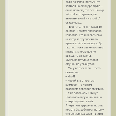
даже вежливо, потому что
злиться на офицера глупо –
он не причём, это всё Тамир.
Чёрт! А я-то думала, он
внимательный и чуткий! А
оказалось…
– Простите, но тут какая-то
ошибка. Тамиру прекрасно
известно, что я испытываю
некоторые трудности во
время взлёта и посадки. До
тех пор, пока мы не покинем
планету, мне лучше не
выходить из каюты.
Мужчина потупил взор и
смущённо улыбнулся.
– Мы уже взлетели, – тихо
сказал он.
– Что?!
– Корабль в открытом
космосе, – с лёгким
поклоном повторил мужчина.
– Уже более семи минут.
Главнокомандующий лично
контролировал взлёт.
Я утратила дар речи, но эта
немота была благом, потому
что цензурных слов я в этот