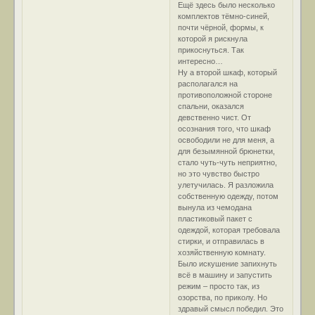
Ещё здесь было несколько
комплектов тёмно-синей,
почти чёрной, формы, к
которой я рискнула
прикоснуться. Так
интересно…
Ну а второй шкаф, который
располагался на
противоположной стороне
спальни, оказался
девственно чист. От
осознания того, что шкаф
освободили не для меня, а
для безымянной брюнетки,
стало чуть-чуть неприятно,
но это чувство быстро
улетучилась. Я разложила
собственную одежду, потом
вынула из чемодана
пластиковый пакет с
одеждой, которая требовала
стирки, и отправилась в
хозяйственную комнату.
Было искушение запихнуть
всё в машину и запустить
режим – просто так, из
озорства, по приколу. Но
здравый смысл победил. Это