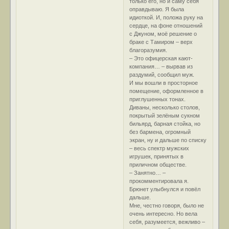
только его, но и саму себя
оправдываю. Я была
идиоткой. И, положа руку на
сердце, на фоне отношений
с Джуном, моё решение о
браке с Тамиром – верх
благоразумия.
– Это офицерская кают-
компания… – вырвав из
раздумий, сообщил муж.
И мы вошли в просторное
помещение, оформленное в
приглушенных тонах.
Диваны, несколько столов,
покрытый зелёным сукном
бильярд, барная стойка, но
без бармена, огромный
экран, ну и дальше по списку
– весь спектр мужских
игрушек, принятых в
приличном обществе.
– Занятно… –
прокомментировала я.
Брюнет улыбнулся и повёл
дальше.
Мне, честно говоря, было не
очень интересно. Но вела
себя, разумеется, вежливо –