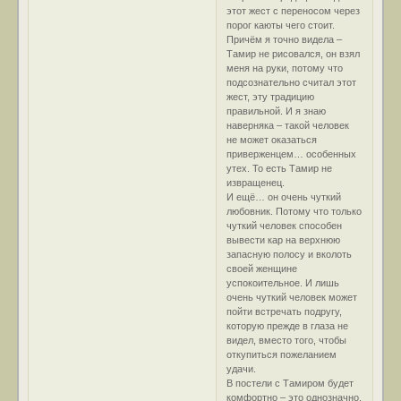
этот жест с переносом через
порог каюты чего стоит.
Причём я точно видела –
Тамир не рисовался, он взял
меня на руки, потому что
подсознательно считал этот
жест, эту традицию
правильной. И я знаю
наверняка – такой человек
не может оказаться
приверженцем… особенных
утех. То есть Тамир не
извращенец.
И ещё… он очень чуткий
любовник. Потому что только
чуткий человек способен
вывести кар на верхнюю
запасную полосу и вколоть
своей женщине
успокоительное. И лишь
очень чуткий человек может
пойти встречать подругу,
которую прежде в глаза не
видел, вместо того, чтобы
откупиться пожеланием
удачи.
В постели с Тамиром будет
комфортно – это однозначно.