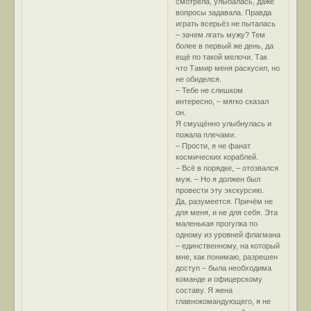
смотрела, улыбалась, даже
вопросы задавала. Правда
играть всерьёз не пыталась
– зачем лгать мужу? Тем
более в первый же день, да
ещё по такой мелочи. Так
что Тамир меня раскусил, но
не обиделся.
– Тебе не слишком
интересно, – мягко сказал
он.
Я смущённо улыбнулась и
пожала плечами.
– Прости, я не фанат
космических кораблей.
– Всё в порядке, – отозвался
муж. – Но я должен был
провести эту экскурсию.
Да, разумеется. Причём не
для меня, и не для себя. Эта
маленькая прогулка по
одному из уровней флагмана
– единственному, на который
мне, как понимаю, разрешен
доступ – была необходима
команде и офицерскому
составу. Я жена
главнокомандующего, я не