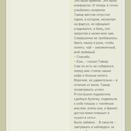
Это было приятно. Это было
комфортно. И теперь я точно
улыбалась искренне.
Тамир жестом отпустил
парня, в котором, несмотря
на фартук, не официант
угадывался, а боец, сел
напротив и налил мне чаю.
Совершенно не требовалось
брать чашку в руки, чтобы
понять: чай – земляничный,
мой любимый.
– Спасибо.
– Ешь, – сказал Тамир.
Сам он есть не собирался,
перед ним стояла чашка
кофе и больше ничего.
Впрочем, не удивительно – в
отличие от меня, Тамир
позавтракать успел.
Я послушно подхватила
сдобную булочку, подвинула
к себе плошку с топлёным
маслом, взяла нож, а брюнет
достал мини-планшет и
«ушел в сеть».
Было забавно… В смысле –
завтракать и наблюдать за