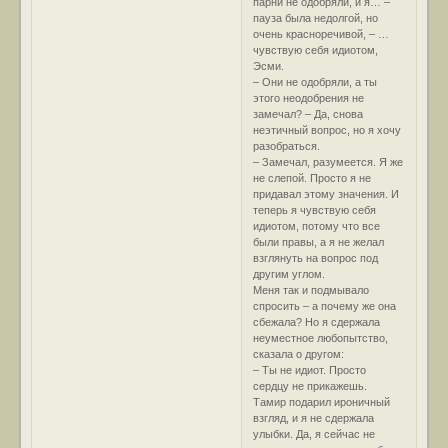
парни не одобряли, и я… –
пауза была недолгой, но
очень красноречивой, – …
чувствую себя идиотом,
Эсми.
– Они не одобряли, а ты
этого неодобрения не
замечал? – Да, снова
неэтичный вопрос, но я хочу
разобраться.
– Замечал, разумеется. Я же
не слепой. Просто я не
придавал этому значения. И
теперь я чувствую себя
идиотом, потому что все
были правы, а я не желал
взглянуть на вопрос под
другим углом.
Меня так и подмывало
спросить – а почему же она
сбежала? Но я сдержала
неуместное любопытство,
сказала о другом:
– Ты не идиот. Просто
сердцу не прикажешь.
Тамир подарил ироничный
взгляд, и я не сдержала
улыбки. Да, я сейчас не