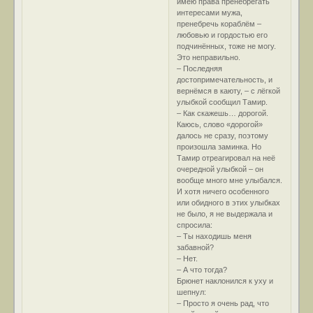
имею права пренебрегать
интересами мужа,
пренебречь кораблём –
любовью и гордостью его
подчинённых, тоже не могу.
Это неправильно.
– Последняя
достопримечательность, и
вернёмся в каюту, – с лёгкой
улыбкой сообщил Тамир.
– Как скажешь… дорогой.
Каюсь, слово «дорогой»
далось не сразу, поэтому
произошла заминка. Но
Тамир отреагировал на неё
очередной улыбкой – он
вообще много мне улыбался.
И хотя ничего особенного
или обидного в этих улыбках
не было, я не выдержала и
спросила:
– Ты находишь меня
забавной?
– Нет.
– А что тогда?
Брюнет наклонился к уху и
шепнул:
– Просто я очень рад, что