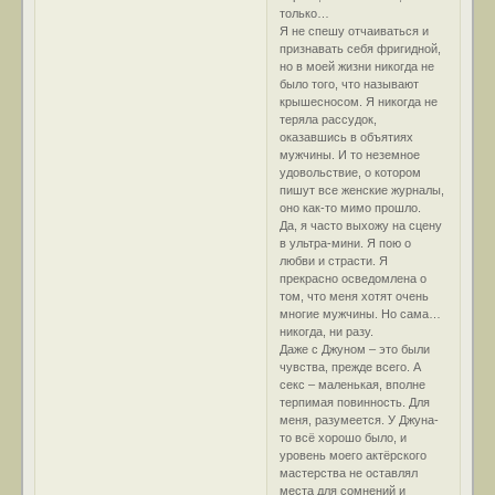
только…
Я не спешу отчаиваться и
признавать себя фригидной,
но в моей жизни никогда не
было того, что называют
крышесносом. Я никогда не
теряла рассудок,
оказавшись в объятиях
мужчины. И то неземное
удовольствие, о котором
пишут все женские журналы,
оно как-то мимо прошло.
Да, я часто выхожу на сцену
в ультра-мини. Я пою о
любви и страсти. Я
прекрасно осведомлена о
том, что меня хотят очень
многие мужчины. Но сама…
никогда, ни разу.
Даже с Джуном – это были
чувства, прежде всего. А
секс – маленькая, вполне
терпимая повинность. Для
меня, разумеется. У Джуна-
то всё хорошо было, и
уровень моего актёрского
мастерства не оставлял
места для сомнений и