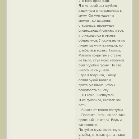
это тоже проигрыш.
Я в который раз глубоко
вздохнула и направилась к
мужу. Он уже ждал – в
момент, когда дверь
открылась, прозвучал
оповещающий сигнал, и все,
кто находился в отсеке,
обернулись. Я скользнула по
лицам мужчин взглядом, но
улыбалась только Тамиру.
Мягкого покрытия в отсеке
не было, стук моих каблуков
был подобен грому. Но это
никого не смущало.
Едва я подошла, Тамир
обвил рукой талию и
притянул ближе, чтобы
поцеловать в щёку.
– Ты как? – шепнул он.
Я не лукавила, сказала как
есть:
– В шоке от твоего поступка.
– Пояснять, что шок всё-таки
приятный, не стала. Ведь и
так понятно.
По губам мужа скользнула
улыбка, в глазах цвета стали