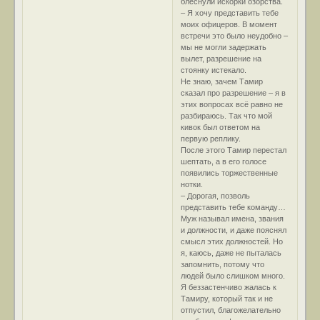
блеснули искорки озорства.
– Я хочу представить тебе
моих офицеров. В момент
встречи это было неудобно –
мы не могли задержать
вылет, разрешение на
стоянку истекало.
Не знаю, зачем Тамир
сказал про разрешение – я в
этих вопросах всё равно не
разбираюсь. Так что мой
кивок был ответом на
первую реплику.
После этого Тамир перестал
шептать, а в его голосе
появились торжественные
нотки.
– Дорогая, позволь
представить тебе команду…
Муж называл имена, звания
и должности, и даже пояснял
смысл этих должностей. Но
я, каюсь, даже не пыталась
запомнить, потому что
людей было слишком много.
Я беззастенчиво жалась к
Тамиру, который так и не
отпустил, благожелательно