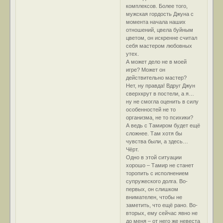
комплексов. Более того,
мужская гордость Джуна с
момента начала наших
отношений, цвела буйным
цветом, он искренне считал
себя мастером любовных
утех.
А может дело не в моей
игре? Может он
действительно мастер?
Нет, ну правда! Вдруг Джун
сверхкрут в постели, а я…
ну не смогла оценить в силу
особенностей не то
организма, не то психики?
А ведь с Тамиром будет ещё
сложнее. Там хотя бы
чувства были, а здесь…
Чёрт.
Одно в этой ситуации
хорошо – Тамир не станет
торопить с исполнением
супружеского долга. Во-
первых, он слишком
внимателен, чтобы не
заметить, что ещё рано. Во-
вторых, ему сейчас явно не
до меня – от него же невеста