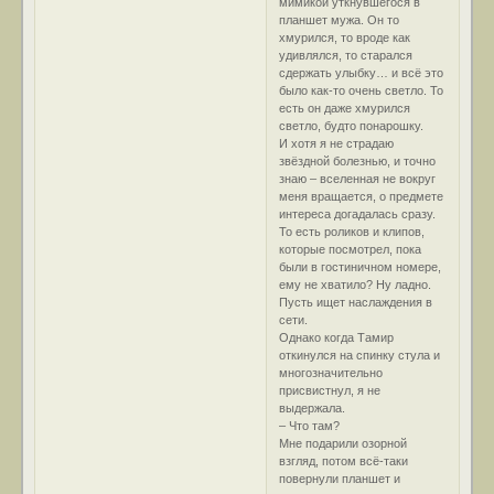
мимикой уткнувшегося в
планшет мужа. Он то
хмурился, то вроде как
удивлялся, то старался
сдержать улыбку… и всё это
было как-то очень светло. То
есть он даже хмурился
светло, будто понарошку.
И хотя я не страдаю
звёздной болезнью, и точно
знаю – вселенная не вокруг
меня вращается, о предмете
интереса догадалась сразу.
То есть роликов и клипов,
которые посмотрел, пока
были в гостиничном номере,
ему не хватило? Ну ладно.
Пусть ищет наслаждения в
сети.
Однако когда Тамир
откинулся на спинку стула и
многозначительно
присвистнул, я не
выдержала.
– Что там?
Мне подарили озорной
взгляд, потом всё-таки
повернули планшет и