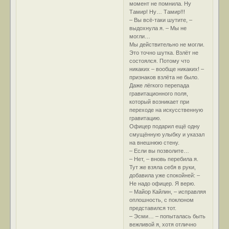
момент не помнила. Ну
Тамир! Ну… Тамир!!!
– Вы всё-таки шутите, –
выдохнула я. – Мы не
могли…
Мы действительно не могли.
Это точно шутка. Взлёт не
состоялся. Потому что
никаких – вообще никаких! –
признаков взлёта не было.
Даже лёгкого перепада
гравитационного поля,
который возникает при
переходе на искусственную
гравитацию.
Офицер подарил ещё одну
смущённую улыбку и указал
на внешнюю стену.
– Если вы позволите…
– Нет, – вновь перебила я.
Тут же взяла себя в руки,
добавила уже спокойней: –
Не надо офицер. Я верю.
– Майор Кайлин, – исправляя
оплошность, с поклоном
представился тот.
– Эсми… – попыталась быть
вежливой я, хотя отлично