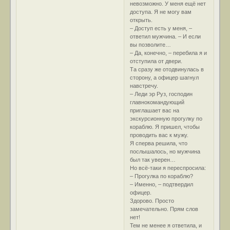
невозможно. У меня ещё нет
доступа. Я не могу вам
открыть.
– Доступ есть у меня, –
ответил мужчина. – И если
вы позволите…
– Да, конечно, – перебила я и
отступила от двери.
Та сразу же отодвинулась в
сторону, а офицер шагнул
навстречу.
– Леди эр Руз, господин
главнокомандующий
приглашает вас на
экскурсионную прогулку по
кораблю. Я пришел, чтобы
проводить вас к мужу.
Я сперва решила, что
послышалось, но мужчина
был так уверен…
Но всё-таки я переспросила:
– Прогулка по кораблю?
– Именно, – подтвердил
офицер.
Здорово. Просто
замечательно. Прям слов
нет!
Тем не менее я ответила, и