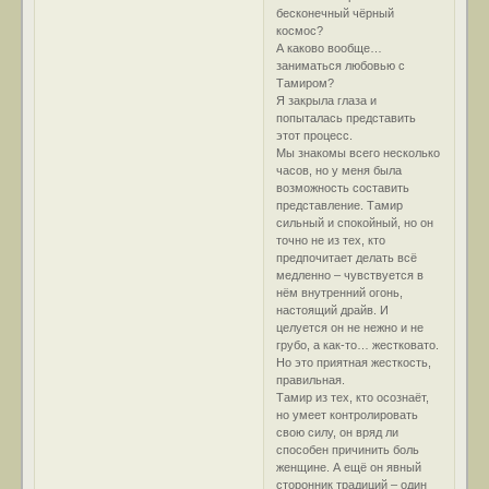
бесконечный чёрный
космос?
А каково вообще…
заниматься любовью с
Тамиром?
Я закрыла глаза и
попыталась представить
этот процесс.
Мы знакомы всего несколько
часов, но у меня была
возможность составить
представление. Тамир
сильный и спокойный, но он
точно не из тех, кто
предпочитает делать всё
медленно – чувствуется в
нём внутренний огонь,
настоящий драйв. И
целуется он не нежно и не
грубо, а как-то… жестковато.
Но это приятная жесткость,
правильная.
Тамир из тех, кто осознаёт,
но умеет контролировать
свою силу, он вряд ли
способен причинить боль
женщине. А ещё он явный
сторонник традиций – один