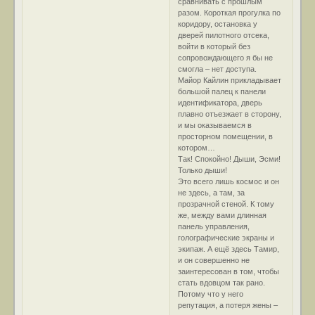
сравнивать с прошлым
разом. Короткая прогулка по
коридору, остановка у
дверей пилотного отсека,
войти в который без
сопровождающего я бы не
смогла – нет доступа.
Майор Кайлин прикладывает
большой палец к панели
идентификатора, дверь
плавно отъезжает в сторону,
и мы оказываемся в
просторном помещении, в
котором…
Так! Спокойно! Дыши, Эсми!
Только дыши!
Это всего лишь космос и он
не здесь, а там, за
прозрачной стеной. К тому
же, между вами длинная
панель управления,
голографические экраны и
экипаж. А ещё здесь Тамир,
и он совершенно не
заинтересован в том, чтобы
стать вдовцом так рано.
Потому что у него
репутация, а потеря жены –