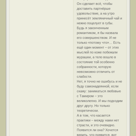
Он сделает всё, чтобы
доставить партнёрше
удовольствие, а на утро
принесёт земляничный чай и
нежно поцелует в губы.
Будь я законченным
романтиком, я бы назвала
его совершенством. И не
только «потому что»… Есть
ещё один момент – от этих
мыслей по коже побежали
мурашки, а тело вошло в
состояние той особенно
собранности, которую
невозможно отличить от
слабости.
Нет, я точно не ошибусь и не
буду самонадеянной, если
скажу: заниматься любовью
с Тамиром – это
великолепно. И мы подходим
друг другу. Но только
теоретически.
А в том, что касается
практики – между нами нет
страсти, и это очевидно.
Появится ли она? Хочется
верить, что появится, вот