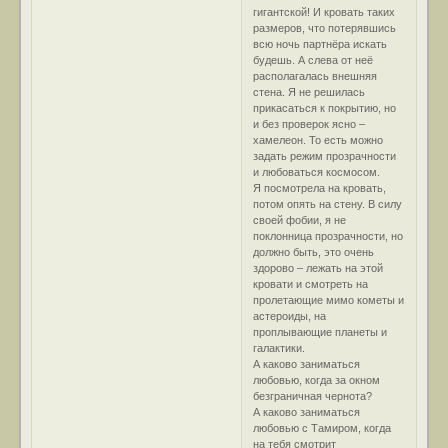
гигантской! И кровать таких
размеров, что потерявшись
всю ночь партнёра искать
будешь. А слева от неё
располагалась внешняя
стена. Я не решилась
прикасаться к покрытию, но
и без проверок ясно –
хамелеон. То есть можно
задать режим прозрачности
и любоваться космосом.
Я посмотрела на кровать,
потом опять на стену. В силу
своей фобии, я не
поклонница прозрачности, но
должно быть, это очень
здорово – лежать на этой
кровати и смотреть на
пролетающие мимо кометы и
астероиды, на
проплывающие планеты и
галактики.
А каково заниматься
любовью, когда за окном
безграничная чернота?
А каково заниматься
любовью с Тамиром, когда
на тебя смотрит