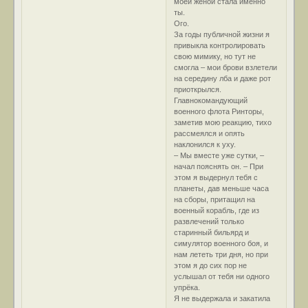
моей женой стала именно
ты.
Ого.
За годы публичной жизни я
привыкла контролировать
свою мимику, но тут не
смогла – мои брови взлетели
на середину лба и даже рот
приоткрылся.
Главнокомандующий
военного флота Ринторы,
заметив мою реакцию, тихо
рассмеялся и опять
наклонился к уху.
– Мы вместе уже сутки, –
начал пояснять он. – При
этом я выдернул тебя с
планеты, дав меньше часа
на сборы, притащил на
военный корабль, где из
развлечений только
старинный бильярд и
симулятор военного боя, и
нам лететь три дня, но при
этом я до сих пор не
услышал от тебя ни одного
упрёка.
Я не выдержала и закатила