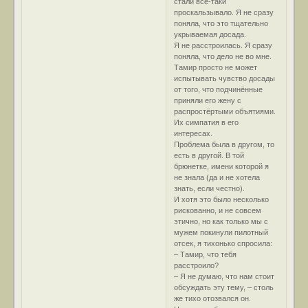
стали всё-таки
проскальзывало. Я не сразу
поняла, что это тщательно
укрываемая досада.
Я не расстроилась. Я сразу
поняла, что дело не во мне.
Тамир просто не может
испытывать чувство досады
от того, что подчинённые
приняли его жену с
распростёртыми объятиями.
Их симпатия в его
интересах.
Проблема была в другом, то
есть в другой. В той
брюнетке, имени которой я
не знала (да и не хотела
знать, если честно).
И хотя это было несколько
рискованно, и не совсем
этично, но как только мы с
мужем покинули пилотный
отсек, я тихонько спросила:
– Тамир, что тебя
расстроило?
– Я не думаю, что нам стоит
обсуждать эту тему, – столь
же тихо отозвался он.