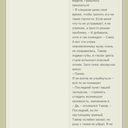
видела. Пришлось
признаться:
– Я слишком ценю своё
время, чтобы тратить его на
такие глупости. Если меня
что-то не устраивает, я не
упрекаю, а просто решаю
проблему. – И добавила,
хотя и так очевидно: – Сама.
А вот эти слова
новоявленному мужу очень
не понравились. Тамир
поджал губы, в глазах цвета
стали вспыхнул опасный
огонёк. Зато голос прозвучал
мягко:
– Понял.
Я не могла не улыбнуться –
всё-то он понимает.
– Последний пункт нашей
экскурсии, – стремясь
сгладить возникшую
неловкость, напомнила я.
– Да, – отозвался Тамир. –
Последний, но по-
настоящему важный.
Тамир ослабил захват, но
руку с талии не убрал. Я не