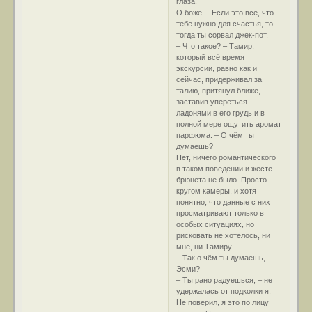
глаза.
О боже… Если это всё, что
тебе нужно для счастья, то
тогда ты сорвал джек-пот.
– Что такое? – Тамир,
который всё время
экскурсии, равно как и
сейчас, придерживал за
талию, притянул ближе,
заставив упереться
ладонями в его грудь и в
полной мере ощутить аромат
парфюма. – О чём ты
думаешь?
Нет, ничего романтического
в таком поведении и жесте
брюнета не было. Просто
кругом камеры, и хотя
понятно, что данные с них
просматривают только в
особых ситуациях, но
рисковать не хотелось, ни
мне, ни Тамиру.
– Так о чём ты думаешь,
Эсми?
– Ты рано радуешься, – не
удержалась от подколки я.
Не поверил, я это по лицу