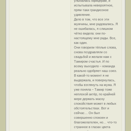
улыбалась офицерам, и
испытывала невероятное,
прям-таки грандиозное
удивление.
Дело в том, что все эти
мужчины, мне радовались. Я
не ошибалась, я слишком
чётко видела: они по-
настоящему мне рады. Все,
как один.
Они говорили тёплые слова,
снова поздравляли со
свадьбой и желали нам с
Тамиром счастья. И по
всему выходило – команда
реально одобряет наш союз.
В какой-то момент я не
выдержала, и повернулась,
чтобы взглянуть на мужа. Я
уже поняла – Тамир тоже
неплохой актёр, по крайней
мере держать маску
спокойствия может в любых
обстоятельствах. Вот и
сейчас… Он был
совершенно спокоен и
благожелателен, но… что-то
странное в глазах цвета