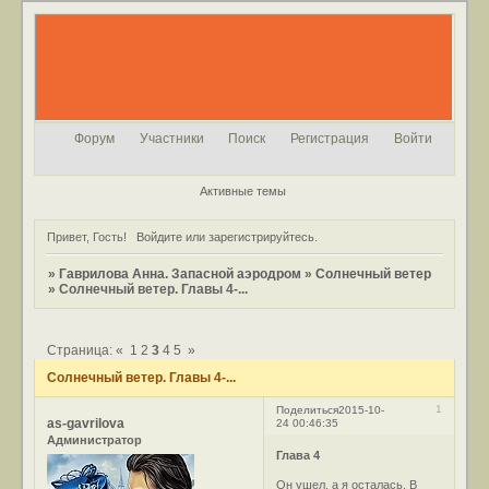
Форум
Участники
Поиск
Регистрация
Войти
Активные темы
Привет, Гость!
Войдите
или
зарегистрируйтесь
.
»
Гаврилова Анна. Запасной аэродром
»
Солнечный ветер
»
Солнечный ветер. Главы 4-...
Страница:
«
1
2
3
4
5
»
Солнечный ветер. Главы 4-...
1
Поделиться
2015-10-
as-gavrilova
24 00:46:35
Администратор
Глава 4
Он ушел, а я осталась. В