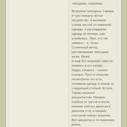
чемоданы, например.
Вскрывая чемоданы Тамира,
я чувствовала лёгкое
неудобство. А вынимая
стопки чистой отглаженной
одежды, и раскладывая
одежду по полкам, уже
улыбалась. Чёрт, это так
забавно – я, Эсми
Солнечный ветер,
распаковываю чемоданы
мужа. Мужа!
А ещё без зазрений совести
копаюсь в его шкафу…
Ладно, копаюсь – громко
сказано. Просто открыла,
посмотрела что есть,
положила одежду и пошла за
следующей стопкой. Кстати,
Тамир оказался
аккуратистом. Никаких
клубков из трусов и носок,
никаких смятых джинсов в
дальнем углу, и никаких
галстуков поверх вешалок.
Всё аккуратно и по-военному
ровно.