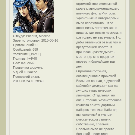
огромной многокомнатной
каюте главнокомандующего
военного флота Ринторы.
Удивить меня интерьерами
было невозможно – я за
свою жизнь чего только не
видела, где только не жила, и
Откуда:
Россия, Москва
где только не выступала. Но,
Зарегистрирован
: 2015-08-16
дабы отвлечься от мыслей о
Приглашений:
0
предстоящем взлёте, я
Сообщений:
689
принялась разглядывать
Уважение:
[+92/-1]
место, где мне предстоит
Позитив:
[+4/-0]
провести ближайшие три
Пол:
Женский
дня.
Провел на форуме:
Огромная гостиная,
5 дней 10 часов
совмещённая с прихожей.
Последний визит:
Большая ванная, с душевой
2017-08-24 10:28:49
кабиной и джакузи – как на
лучших туристических
лайнерах. Отдельная, но
очень тесная, хозяйственная
комната со стандартным
набором техники. Кабинет,
выполненный в ультра-
классическом стиле и,
собственно, спальня.
Спальня была не просто
большой – поистине