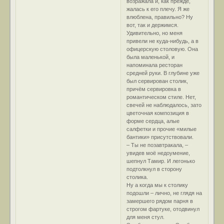
возражала и, как прежде,
жалась к его плечу. Я же
влюблена, правильно? Ну
вот, так и держимся.
Удивительно, но меня
привели не куда-нибудь, а в
офицерскую столовую. Она
была маленькой, и
напоминала ресторан
средней руки. В глубине уже
был сервирован столик,
причём сервировка в
романтическом стиле. Нет,
свечей не наблюдалось, зато
цветочная композиция в
форме сердца, алые
салфетки и прочие «милые
бантики» присутствовали.
– Ты не позавтракала, –
увидев моё недоумение,
шепнул Тамир. И легонько
подтолкнул в сторону
столика.
Ну а когда мы к столику
подошли – лично, не глядя на
замершего рядом парня в
строгом фартуке, отодвинул
для меня стул.