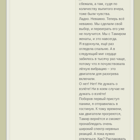
сбежала, а там, судя по
количеству выпитого вчера,
тоже были чувства.
Ладно. Неважно. Теперь всё
неважно. Мы сделали свой
выбор, и переиграть его уже
не получится. Мы с Тамиром
женаты, и это навсегда.
Я вздохнула, ещё раз
оглядела спальню. А в
следующий миг сердце
забилось в тысячу раз чаще,
потому что я почувствовала
лёгкую вибрацию – это
двигатели для разогрева
включили.
О нет! Нет! Не думать о
взлёте! Ни в коем случае не
думать о взлёте!
Поборов первый приступ
паники, я отправилась в
гостиную. К тому времени,
как двигатели прогреются,
Тамир вернётся и сможет
пронаблюдать очень
широкий спектр нервных
реакций. А пока нужно
отвлечься. Как? Распаковать