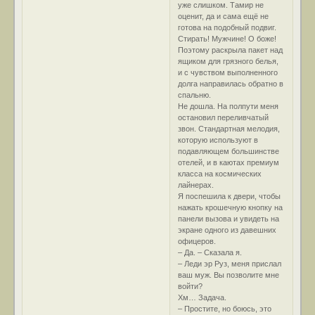
уже слишком. Тамир не
оценит, да и сама ещё не
готова на подобный подвиг.
Стирать! Мужчине! О боже!
Поэтому раскрыла пакет над
ящиком для грязного белья,
и с чувством выполненного
долга направилась обратно в
спальню.
Не дошла. На полпути меня
остановил переливчатый
звон. Стандартная мелодия,
которую используют в
подавляющем большинстве
отелей, и в каютах премиум
класса на космических
лайнерах.
Я поспешила к двери, чтобы
нажать крошечную кнопку на
панели вызова и увидеть на
экране одного из давешних
офицеров.
– Да. – Сказала я.
– Леди эр Руз, меня прислал
ваш муж. Вы позволите мне
войти?
Хм… Задача.
– Простите, но боюсь, это