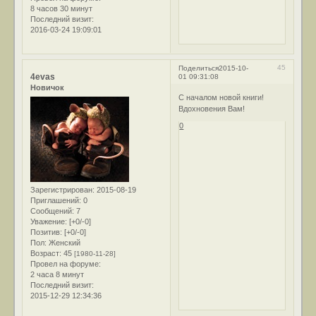
8 часов 30 минут
Последний визит:
2016-03-24 19:09:01
45
Поделиться
2015-10-
4evas
01 09:31:08
Новичок
C началом новой книги!
Вдохновения Вам!
0
Зарегистрирован
: 2015-08-19
Приглашений:
0
Сообщений:
7
Уважение:
[+0/-0]
Позитив:
[+0/-0]
Пол:
Женский
Возраст:
45
[1980-11-28]
Провел на форуме:
2 часа 8 минут
Последний визит:
2015-12-29 12:34:36