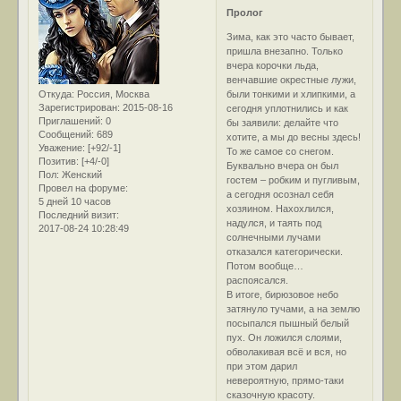
Пролог
Зима, как это часто бывает,
пришла внезапно. Только
вчера корочки льда,
венчавшие окрестные лужи,
Откуда:
Россия, Москва
были тонкими и хлипкими, а
Зарегистрирован
: 2015-08-16
сегодня уплотнились и как
Приглашений:
0
бы заявили: делайте что
Сообщений:
689
хотите, а мы до весны здесь!
Уважение:
[+92/-1]
То же самое со снегом.
Позитив:
[+4/-0]
Буквально вчера он был
Пол:
Женский
гостем – робким и пугливым,
Провел на форуме:
а сегодня осознал себя
5 дней 10 часов
хозяином. Нахохлился,
Последний визит:
надулся, и таять под
2017-08-24 10:28:49
солнечными лучами
отказался категорически.
Потом вообще…
распоясался.
В итоге, бирюзовое небо
затянуло тучами, а на землю
посыпался пышный белый
пух. Он ложился слоями,
обволакивая всё и вся, но
при этом дарил
невероятную, прямо-таки
сказочную красоту.