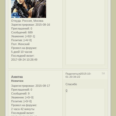
Откуда:
Россия, Москва
Зарегистрирован
: 2015-08-16
Приглашений:
0
Сообщений:
689
Уважение:
[+92/-1]
Позитив:
[+4/-0]
Пол:
Женский
Провел на форуме:
5 дней 10 часов
Последний визит:
2017-08-24 10:28:49
58
Поделиться
2015-10-
Анютка
01 20:34:22
Новичок
Спасибо
Зарегистрирован
: 2015-08-17
Приглашений:
0
0
Сообщений:
9
Уважение:
[+0/-0]
Позитив:
[+0/-0]
Провел на форуме:
2 часа 42 минуты
Последний визит: