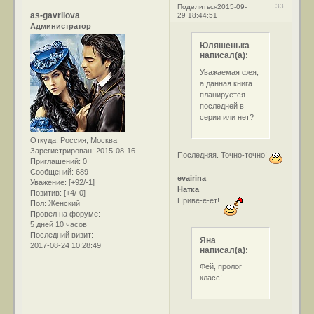
33
Поделиться
2015-09-
as-gavrilova
29 18:44:51
Администратор
Юляшенька
написал(а):
Уважаемая фея,
а данная книга
планируется
последней в
серии или нет?
Откуда:
Россия, Москва
Зарегистрирован
: 2015-08-16
Последняя. Точно-точно!
Приглашений:
0
Сообщений:
689
evairina
Уважение:
[+92/-1]
Натка
Позитив:
[+4/-0]
Приве-е-ет!
Пол:
Женский
Провел на форуме:
5 дней 10 часов
Последний визит:
Яна
2017-08-24 10:28:49
написал(а):
Фей, пролог
класс!