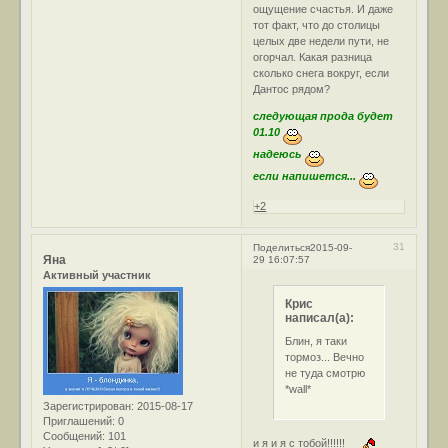
ощущение счастья. И даже
тот факт, что до столицы
целых две недели пути, не
огорчал. Какая разница
сколько снега вокруг, если
Дантос рядом?
следующая прода будет
01.10
надеюсь
если напишется...
+2
31
Поделиться
2015-09-
Яна
29 16:07:57
Активный участник
Крис
написал(а):
Блин, я таки
тормоз... Вечно
не туда смотрю
*wall*
Зарегистрирован
: 2015-08-17
Приглашений:
0
Сообщений:
101
и я и я с тобой!!!!!!