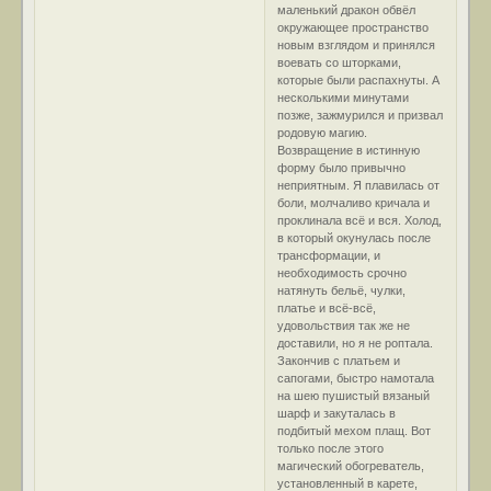
маленький дракон обвёл
окружающее пространство
новым взглядом и принялся
воевать со шторками,
которые были распахнуты. А
несколькими минутами
позже, зажмурился и призвал
родовую магию.
Возвращение в истинную
форму было привычно
неприятным. Я плавилась от
боли, молчаливо кричала и
проклинала всё и вся. Холод,
в который окунулась после
трансформации, и
необходимость срочно
натянуть бельё, чулки,
платье и всё-всё,
удовольствия так же не
доставили, но я не роптала.
Закончив с платьем и
сапогами, быстро намотала
на шею пушистый вязаный
шарф и закуталась в
подбитый мехом плащ. Вот
только после этого
магический обогреватель,
установленный в карете,