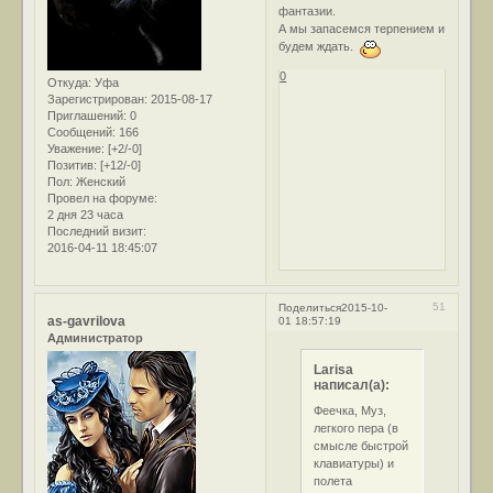
фантазии.
А мы запасемся терпением и
будем ждать.
0
Откуда:
Уфа
Зарегистрирован
: 2015-08-17
Приглашений:
0
Сообщений:
166
Уважение:
[+2/-0]
Позитив:
[+12/-0]
Пол:
Женский
Провел на форуме:
2 дня 23 часа
Последний визит:
2016-04-11 18:45:07
51
Поделиться
2015-10-
as-gavrilova
01 18:57:19
Администратор
Larisa
написал(а):
Феечка, Муз,
легкого пера (в
смысле быстрой
клавиатуры) и
полета