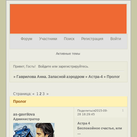
Форум
Участники
Поиск
Регистрация
Войти
Активные темы
Привет, Гость!
Войдите
или
зарегистрируйтесь
.
»
Гаврилова Анна. Запасной аэродром
»
Астра-4
»
Пролог
Страница:
«
1
2
3
»
Пролог
1
Поделиться
2015-09-
as-gavrilova
28 18:29:45
Администратор
Астра 4
Беспокойное счастье, или
…