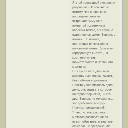
Я этой поспешной экспансии
радовалась. В том числе
потому, что впервые за
последние семь лет
встречала зиму не в
покрытой полотняным
навесом телеге, а в хорошо
натопленном доме. Вернее, в
покоях… В покоях,
состоящих из четырёх с
половиной комнат (это если
гардеробную считать), в
компании очень
внимательного и желанного
мужчины.
Но спустя пять дней моя
радость сменилась глухим,
беззлобным ворчанием.
Просто у нас имелось одно
дело, откладывать которое
ни герцог Кернский, ни его
друг Вернон, не желали, и…
это требовало поездки.
Причём немедленной.
Я, честно говоря, тоже
мечтала разобраться со
всем побыстрее, и вначале
отнеслась к предложению