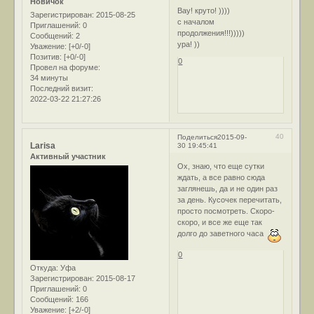
Новичок
Вау! круто! ))))
Зарегистрирован
: 2015-08-25
с началом
Приглашений:
0
продолжения!!!)))))
Сообщений:
2
ура! ))
Уважение:
[+0/-0]
Позитив:
[+0/-0]
0
Провел на форуме:
34 минуты
Последний визит:
2022-03-22 21:27:26
40
Поделиться
2015-09-
Larisa
30 19:45:41
Активный участник
Ох, знаю, что еще сутки
ждать, а все равно сюда
заглянешь, да и не один раз
за день. Кусочек перечитать,
просто посмотреть. Скоро-
скоро, и все же еще так
долго до заветного часа
0
Откуда:
Уфа
Зарегистрирован
: 2015-08-17
Приглашений:
0
Сообщений:
166
Уважение:
[+2/-0]