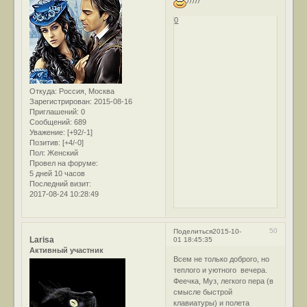
0
Откуда:
Россия, Москва
Зарегистрирован
: 2015-08-16
Приглашений:
0
Сообщений:
689
Уважение:
[+92/-1]
Позитив:
[+4/-0]
Пол:
Женский
Провел на форуме:
5 дней 10 часов
Последний визит:
2017-08-24 10:28:49
50
Поделиться
2015-10-
Larisa
01 18:45:35
Активный участник
Всем не только доброго, но
теплого и уютного вечера.
Феечка, Муз, легкого пера (в
смысле быстрой
клавиатуры) и полета