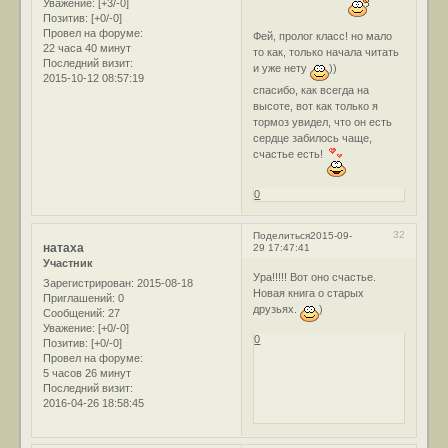
Уважение:
[+3/-0]
Позитив:
[+0/-0]
Провел на форуме:
Фей, пролог класс! но мало
22 часа 40 минут
то как, только начала читать
Последний визит:
и уже нету
))
2015-10-12 08:57:19
спасибо, как всегда на
высоте, вот как только я
тормоз увидел, что он есть
сердце забилось чаще,
счастье есть!
0
32
Поделиться
2015-09-
натаха
29 17:47:41
Участник
Ура!!!!! Вот оно счастье.
Зарегистрирован
: 2015-08-18
Новая книга о старых
Приглашений:
0
друзьях.
)
Сообщений:
27
Уважение:
[+0/-0]
0
Позитив:
[+0/-0]
Провел на форуме:
5 часов 26 минут
Последний визит:
2016-04-26 18:58:45