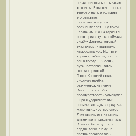
начал приносить хоть какую-
то пользу. В смысле, только
теперь я начала ощущать
его действие.
Несколько минут на
осознание себя… ну почти
человеком, и окна кареты я
расшторила. Тут же поймала
улыбку Дантоса, который
ехал рядом, и притворно
наморщила нос. Мол, всё
хорошо, любимый, но эта
ваша погода… Знаешь,
путешествовать летом
гораздо приятней!
Герцог Кернский столь
сложного намёка,
разумеется, не понял.
Вместо того, чтобы
посочувствовать, улыбнулся
шире и ударил пятками,
посылая лошадь вперёд. Как
мальчишка, честное слово!
Я же откинулась на спинку
диванчика и прикрыла глаза.
В голове было пусто, на
сердце легко, а в душе
прочно обосновалось