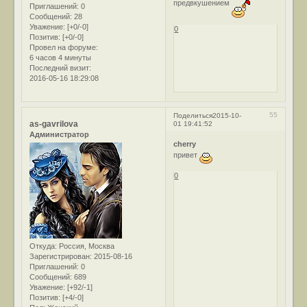
предвкушением
Приглашений:
0
Сообщений:
28
Уважение:
[+0/-0]
0
Позитив:
[+0/-0]
Провел на форуме:
6 часов 4 минуты
Последний визит:
2016-05-16 18:29:08
55
Поделиться
2015-10-
as-gavrilova
01 19:41:52
Администратор
cherry
привет
0
Откуда:
Россия, Москва
Зарегистрирован
: 2015-08-16
Приглашений:
0
Сообщений:
689
Уважение:
[+92/-1]
Позитив:
[+4/-0]