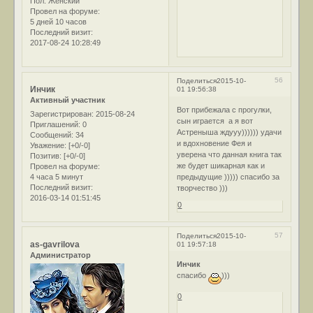
Пол:
Женский
Провел на форуме:
5 дней 10 часов
Последний визит:
2017-08-24 10:28:49
56
Поделиться
2015-10-
Инчик
01 19:56:38
Активный участник
Вот прибежала с прогулки,
Зарегистрирован
: 2015-08-24
сын играется а я вот
Приглашений:
0
Астреныша ждууу)))))) удачи
Сообщений:
34
и вдохновение Фея и
Уважение:
[+0/-0]
уверена что данная книга так
Позитив:
[+0/-0]
же будет шикарная как и
Провел на форуме:
4 часа 5 минут
предыдущие ))))) спасибо за
Последний визит:
творчество )))
2016-03-14 01:51:45
0
57
Поделиться
2015-10-
as-gavrilova
01 19:57:18
Администратор
Инчик
спасибо
)))
0