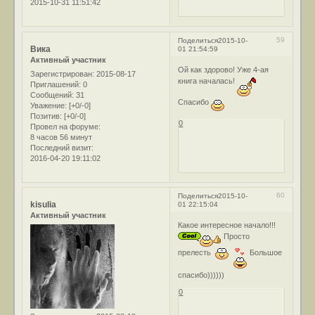
2015-10-31 11:51:42
59
Поделиться
2015-10-
Вика
01 21:54:59
Активный участник
Ой как здорово! Уже 4-ая
Зарегистрирован
: 2015-08-17
книга началась!
Приглашений:
0
Сообщений:
31
Спасибо
Уважение:
[+0/-0]
Позитив:
[+0/-0]
0
Провел на форуме:
8 часов 56 минут
Последний визит:
2016-04-20 19:11:02
60
Поделиться
2015-10-
kisulia
01 22:15:04
Активный участник
Какое интересное начало!!!
Просто
прелесть
Большое
спасибо))))))
0