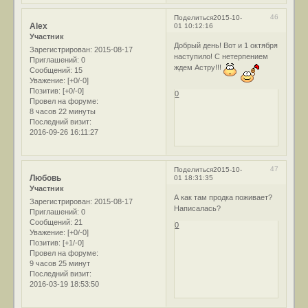
46
Поделиться
2015-10-
Alex
01 10:12:16
Участник
Добрый день! Вот и 1 октября
Зарегистрирован
: 2015-08-17
наступило! С нетерпением
Приглашений:
0
ждем Астру!!!
Сообщений:
15
Уважение:
[+0/-0]
Позитив:
[+0/-0]
0
Провел на форуме:
8 часов 22 минуты
Последний визит:
2016-09-26 16:11:27
47
Поделиться
2015-10-
Любовь
01 18:31:35
Участник
А как там продка поживает?
Зарегистрирован
: 2015-08-17
Написалась?
Приглашений:
0
Сообщений:
21
0
Уважение:
[+0/-0]
Позитив:
[+1/-0]
Провел на форуме:
9 часов 25 минут
Последний визит:
2016-03-19 18:53:50