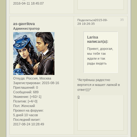
2016-04-11 18:45:07
35
Поделиться
2015-09-
as-gavrilova
29 19:26:35
Администратор
Larisa
написал(а):
Привет, дорогая,
мы тебя так
ждали и так
рады видеть
Откуда:
Россия, Москва
*Астрёныш радостно
Зарегистрирован
: 2015-08-16
вертится и машет лапкой в
Приглашений:
0
ответ)))*
Сообщений:
689
Уважение:
[+92/-1]
0
Позитив:
[+4/-0]
Пол:
Женский
Провел на форуме:
5 дней 10 часов
Последний визит:
2017-08-24 10:28:49