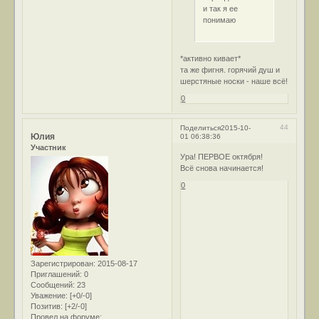
и так я ее
понимаю
*активно кивает*
та же фигня. горячий душ и
шерстяные носки - наше всё!
0
44
Поделиться
2015-10-
Юлия
01 06:38:36
Участник
Ура! ПЕРВОЕ октября!
Всё снова начинается!
0
Зарегистрирован
: 2015-08-17
Приглашений:
0
Сообщений:
23
Уважение:
[+0/-0]
Позитив:
[+2/-0]
Провел на форуме: