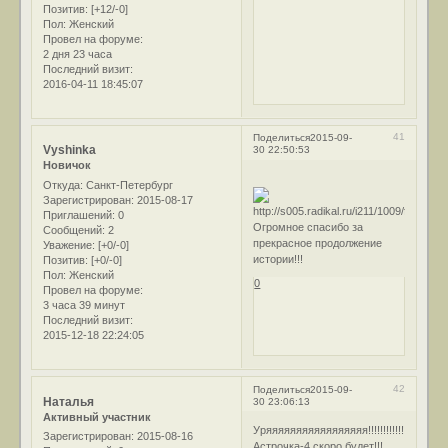
Позитив:
[+12/-0]
Пол:
Женский
Провел на форуме:
2 дня 23 часа
Последний визит:
2016-04-11 18:45:07
41
Поделиться
2015-09-
Vyshinka
30 22:50:53
Новичок
Откуда:
Санкт-Петербург
Зарегистрирован
: 2015-08-17
Приглашений:
0
Огромное спасибо за
Сообщений:
2
прекрасное продолжение
Уважение:
[+0/-0]
истории!!!
Позитив:
[+0/-0]
Пол:
Женский
0
Провел на форуме:
3 часа 39 минут
Последний визит:
2015-12-18 22:24:05
42
Поделиться
2015-09-
Наталья
30 23:06:13
Активный участник
Уряяяяяяяяяяяяяяяяя!!!!!!!!!!!!!!!!!!!!!!!!!!
Зарегистрирован
: 2015-08-16
Астрочка-4 скоро будет!!!