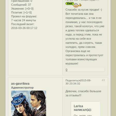
Приглашений:
0
Сообщений:
37
Уважение:
[+0/-0]
Спасибо за кусик продки! -)
Позитив:
[+1/-0]
Вот почитала как она
Провел на форуме:
переодевалась... и так я ее
7 часов 24 минуты
понимаю, у нас похолодало
Последний визит:
резко, такой колотун, что уже
2016-03-26 00:17:12
и дома теплее одеваться
надо, а перед этим, пока не
успела на себя все
напялить, да согреть, тааак
холодно, прям совсем.
Организма еще не
перестроилась и протестует
толпами воинствующих
мурашек!
0
43
Поделиться
2015-09-
as-gavrilova
30 23:34:32
Администратор
Девочки, спасибо большое
за отзывы!!!
Larisa
написал(а):
Ох, знаю, что