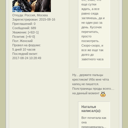
еще сутки
ждать, а все
равно сюда
Откуда:
Россия, Москва
заглянешь, да и
Зарегистрирован
: 2015-08-16
не один раз за
Приглашений:
0
день. Кусочек
Сообщений:
689
перечитать,
Уважение:
[+92/-1]
просто
Позитив:
[+4/-0]
посмотреть.
Пол:
Женский
Провел на форуме:
Скоро-скоро, и
5 дней 10 часов
все же еще так
Последний визит:
долго до
2017-08-24 10:28:49
заветного часа
Ну... держите пальцы
крестиком! Ибо мне чёта
капец не пишется.
Полстраницы проды всего....
на данный момент
Наталья
написал(а):
Вот почитала как
она
переодевалась...