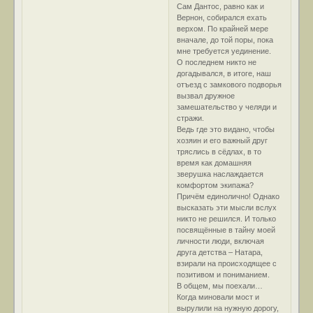
Сам Дантос, равно как и
Вернон, собирался ехать
верхом. По крайней мере
вначале, до той поры, пока
мне требуется уединение.
О последнем никто не
догадывался, в итоге, наш
отъезд с замкового подворья
вызвал дружное
замешательство у челяди и
стражи.
Ведь где это видано, чтобы
хозяин и его важный друг
тряслись в сёдлах, в то
время как домашняя
зверушка наслаждается
комфортом экипажа?
Причём единолично! Однако
высказать эти мысли вслух
никто не решился. И только
посвящённые в тайну моей
личности люди, включая
друга детства – Натара,
взирали на происходящее с
позитивом и пониманием.
В общем, мы поехали…
Когда миновали мост и
вырулили на нужную дорогу,