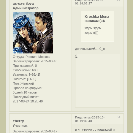
as-gavrilova
01 19:02:27
Администратор
Kroshka Mona
написал(а):
ждем ждем
ждем)))))
дописываем!.... 0_о
0
Откуда:
Россия, Москва
Зарегистрирован
: 2015-08-16
Приглашений:
0
Сообщений:
689
Уважение:
[+92/-1]
Позитив:
[+4/-0]
Пол:
Женский
Провел на форуме:
5 дней 10 часов
Последний визит:
2017-08-24 10:28:49
54
Поделиться
2015-10-
cherry
01 19:39:48
Участник
и я туточки , с надеждой и
Зарегистрирован
: 2015-08-17