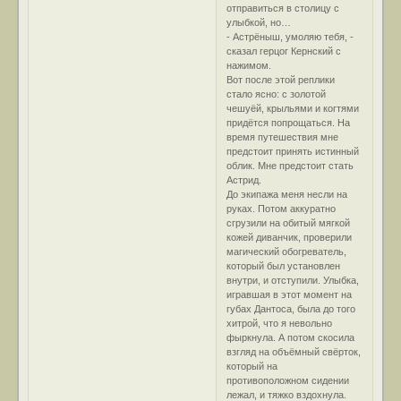
отправиться в столицу с
улыбкой, но…
- Астрёныш, умоляю тебя, -
сказал герцог Кернский с
нажимом.
Вот после этой реплики
стало ясно: с золотой
чешуёй, крыльями и когтями
придётся попрощаться. На
время путешествия мне
предстоит принять истинный
облик. Мне предстоит стать
Астрид.
До экипажа меня несли на
руках. Потом аккуратно
сгрузили на обитый мягкой
кожей диванчик, проверили
магический обогреватель,
который был установлен
внутри, и отступили. Улыбка,
игравшая в этот момент на
губах Дантоса, была до того
хитрой, что я невольно
фыркнула. А потом скосила
взгляд на объёмный свёрток,
который на
противоположном сидении
лежал, и тяжко вздохнула.