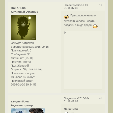
48
Поделиться
2015-10-
НаТаЛьКа
01 18:37:33
Активный участник
) Прекрасное начало
октября) Уселась ждать
подарки в виде проды
0
Откуда:
Астрахань
Зарегистрирован
: 2015-09-15
Приглашений:
0
Сообщений:
35
Уважение:
[+1/-0]
Позитив:
[+0/-0]
Пол:
Женский
Возраст:
38
[1988-05-26]
Провел на форуме:
10 часов 56 минут
Последний визит:
2016-01-20 19:34:57
49
Поделиться
2015-10-
as-gavrilova
01 18:41:04
Администратор
НаТаЛьКа
)))))