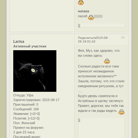
натаха
пасиб
)))))))
0
34
Поделиться
2015-09-
Larisa
29 19:01:42
Активный участник
Фея, Муз, как здорово, что
вы снова здесь
Сколько радости все-таки
приносит неожиданное
исполнение желанного^^
Зашла, потому, что это стало
ежедневным ритуалом, а тут
....
Откуда:
Уфа
Будто дверь скрипнула и
Зарегистрирован
: 2015-08-17
Астрёныш в щелку заглянул.
Приглашений:
0
Привет, дорогая, мы тебя так
Сообщений:
166
ждали и так рады видеть
Уважение:
[+2/-0]
Позитив:
[+12/-0]
0
Пол:
Женский
Провел на форуме:
2 дня 23 часа
Последний визит: