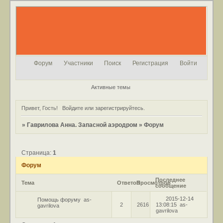
Форум
Участники
Поиск
Регистрация
Войти
Активные темы
Привет, Гость!
Войдите
или
зарегистрируйтесь
.
»
Гаврилова Анна. Запасной аэродром
»
Форум
Страница:
1
Форум
Последнее
Тема
Ответов
Просмотров
сообщение
2015-12-14
Помощь форуму
as-
2
2616
13:08:15
as-
gavrilova
gavrilova